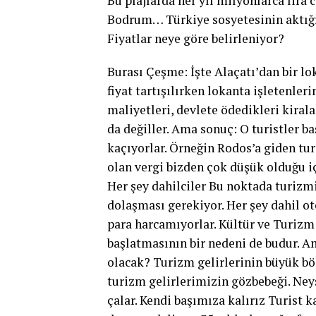
Bu plajlarda her yıl milyonlarca lira c
Bodrum… Türkiye sosyetesinin aktığı 
Fiyatlar neye göre belirleniyor?
Burası Çeşme: İşte Alaçatı’dan bir lo
fiyat tartışılırken lokanta işletenleri
maliyetleri, devlete ödedikleri kirala
da değiller. Ama sonuç: O turistler b
kaçıyorlar. Örneğin Rodos’a giden tur
olan vergi bizden çok düşük olduğu iç
Her şey dahilciler Bu noktada turizmi
dolaşması gerekiyor. Her şey dahil ote
para harcamıyorlar. Kültür ve Turiz
başlatmasının bir nedeni de budur. A
olacak? Turizm gelirlerinin büyük b
turizm gelirlerimizin gözbebeği. Neys
çalar. Kendi başımıza kalırız Turist 