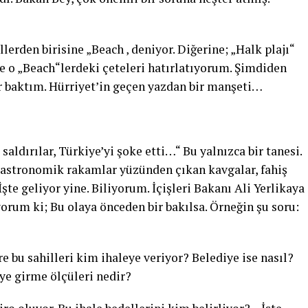
erden birisine „Beach ‚ deniyor. Diğerine; „Halk plajı“
şte o „Beach“lerdeki çeteleri hatırlatıyorum. Şimdiden
ir baktım. Hürriyet’in geçen yazdan bir manşeti…
aldırılar, Türkiye’yi şoke etti…“ Bu yalnızca bir tanesi.
n astronomik rakamlar yüzünden çıkan kavgalar, fahiş
te geliyor yine. Biliyorum. İçişleri Bakanı Ali Yerlikaya
orum ki; Bu olaya önceden bir bakılsa. Örneğin şu soru:
 bu sahilleri kim ihaleye veriyor? Belediye ise nasıl?
eye girme ölçüleri nedir?