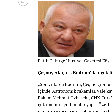
Fatih Çekirge Hürriyet Gazetesi Köşe
Çeşme, Alaçatı. Bodrum’da uçuk fi
„Son yıllarda Bodrum, Çeşme gibi tur
içinde. Astronomik rakamlar. Vale kav
Bakanı Mehmet Özhaseki, CNN Türk’te 
çok önemli açıklamalar yaptı. Özetl
plajların üzerine gideceklerini açıkl