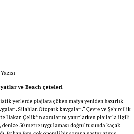
 Yazısı
yatlar ve Beach çeteleri
istik yerlerde plajlara çöken mafya yeniden hazırlık
gaları. Silahlar. Otopark kavgaları.“ Çevre ve Şehircilik
Hakan Çelik’in sorularını yanıtlarken plajlarla ilgili
e, denize 50 metre uygulaması doğrultusunda kaçak
adı. Bakan Bey, çok önemli bir soruna neşter atmış.