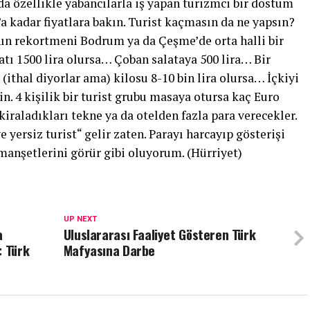
a özellikle yabancılarla iş yapan turizmci bir dostum
a kadar fiyatlara bakın. Turist kaçmasın da ne yapsın?
“nın rekortmeni Bodrum ya da Çeşme’de orta halli bir
yatı 1500 lira olursa… Çoban salataya 500 lira… Bir
(ithal diyorlar ama) kilosu 8-10 bin lira olursa… İçkiyi
. 4 kişilik bir turist grubu masaya otursa kaç Euro
 kiraladıkları tekne ya da otelden fazla para verecekler.
e yersiz turist“ gelir zaten. Parayı harcayıp gösterişi
anşetlerini görür gibi oluyorum. (Hürriyet)
UP NEXT
a
Uluslararası Faaliyet Gösteren Türk
: Türk
Mafyasına Darbe