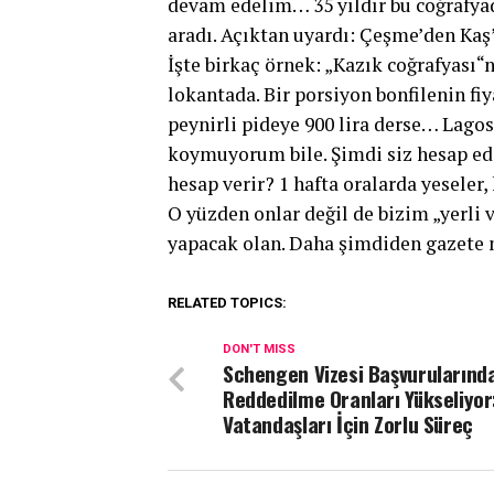
devam edelim… 35 yıldır bu coğrafyad
aradı. Açıktan uyardı: Çeşme’den Kaş’
İşte birkaç örnek: „Kazık coğrafyası
lokantada. Bir porsiyon bonfilenin fi
peynirli pideye 900 lira derse… Lagos 
koymuyorum bile. Şimdi siz hesap edin
hesap verir? 1 hafta oralarda yeseler,
O yüzden onlar değil de bizim „yerli v
yapacak olan. Daha şimdiden gazete m
RELATED TOPICS:
DON'T MISS
Schengen Vizesi Başvurularınd
Reddedilme Oranları Yükseliyor
Vatandaşları İçin Zorlu Süreç