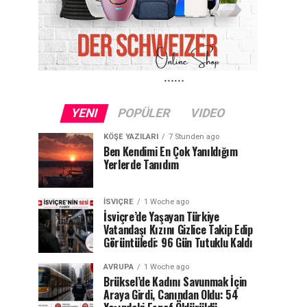
YENI
POPÜLER
VIDEO
KÖŞE YAZILARI
7 Stunden ago
Ben Kendimi En Çok Yanıldığım
Yerlerde Tanıdım
İSVIÇRE
1 Woche ago
İsviçre’de Yaşayan Türkiye
Vatandaşı Kızını Gizlice Takip Edip
Görüntüledi: 96 Gün Tutuklu Kaldı
AVRUPA
1 Woche ago
Brüksel’de Kadını Savunmak İçin
Araya Girdi, Canından Oldu: 54