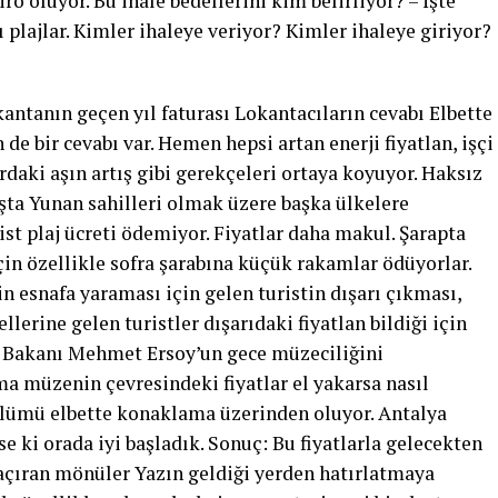
iro oluyor. Bu ihale bedellerini kim belirliyor? – İşte
plajlar. Kimler ihaleye veriyor? Kimler ihaleye giriyor?
kantanın geçen yıl faturası Lokantacıların cevabı Elbette
n de bir cevabı var. Hemen hepsi artan enerji fiyatlan, işçi
rdaki aşın artış gibi gerekçeleri ortaya koyuyor. Haksız
aşta Yunan sahilleri olmak üzere başka ülkelere
ist plaj ücreti ödemiyor. Fiyatlar daha makul. Şarapta
in özellikle sofra şarabına küçük rakamlar ödüyorlar.
n esnafa yaraması için gelen turistin dışarı çıkması,
llerine gelen turistler dışarıdaki fiyatlan bildiği için
m Bakanı Mehmet Ersoy’un gece müzeciliğini
ma müzenin çevresindeki fiyatlar el yakarsa nasıl
ölümü elbette konaklama üzerinden oluyor. Antalya
e ki orada iyi başladık. Sonuç: Bu fiyatlarla gelecekten
kaçıran mönüler Yazın geldiği yerden hatırlatmaya