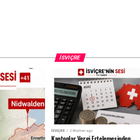
İSVIÇRE
İSVIÇRE
2 Wochen ago
Kantonlar Vergi Ertelemesinden