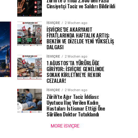
Zürih’te 5 Yılda 2.800’den Fazla
Cinsiyetçi Taciz ve Saldırı Bildirildi
İSVIÇRE
2 Wochen ago
İSVİÇRE’DE AKARYAKIT
FİYATLARINDA HAFTALIK ARTIŞ:
BENZİN VE DİZELDE YENİ YÜKSELİŞ
DALGASI
İSVIÇRE
2 Wochen ago
1 AĞUSTOS’TA YÜRÜRLÜĞE
GİRİYOR: İSVİÇRE GENELİNDE
SOKAK KİRLETMEYE REKOR
CEZALAR!
İSVIÇRE
2 Wochen ago
Zürih’te Ağır Taciz İddiası:
Uyutucu İlaç Verilen Kadın
Hastaları İstismar Ettiği Öne
Sürülen Doktor Tutuklandı
MORE İSVIÇRE