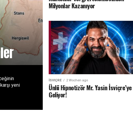
Milyonlar Kazanıyor
ler
ceğinin
İSVIÇRE
2 Wochen ago
karşı yeni
Ünlü Hipnotizör Mr. Yasin İsviçre’ye
Geliyor!