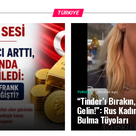
TÜRKIYE
TURIZM
2 Wochen ago
“Tinder’ı Bırakı
Gelin!”: Rus Kadı
Bulma Tüyoları