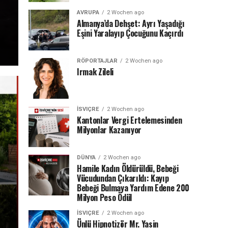
İSVİÇRE – Aargau Kantonu’nda yaşayan 60 yaşındaki Tür
AVRUPA
2 Wochen ago
Almanya’da Dehşet: Ayrı Yaşadığı
vatandaşı bir erkek, yetişkin kızını günler boyunca gizlice 
Eşini Yaralayıp Çocuğunu Kaçırdı
fotoğraflarını çektiği...
RÖPORTAJLAR
2 Wochen ago
Irmak Zileli
İSVIÇRE
2 Wochen ago
Kantonlar Vergi Ertelemesinden
Milyonlar Kazanıyor
DÜNYA
2 Wochen ago
Hamile Kadın Öldürüldü, Bebeği
Vücudundan Çıkarıldı: Kayıp
Bebeği Bulmaya Yardım Edene 200
Milyon Peso Ödül
İSVIÇRE
2 Wochen ago
Ünlü Hipnotizör Mr. Yasin