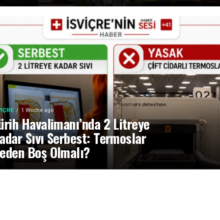
VIÇRE
1 Woche ago
ürih Havalimanı’nda 2 Litreye
adar Sıvı Serbest: Termoslar
eden Boş Olmalı?