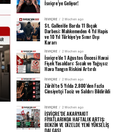
İsviçre’ye Geliyor!
İSVIÇRE
2 Wochen ago
St. Gallen’de Barda 11 Bıçak
Darbesi: Mahkemeden 4 Yıl Hapis
ve 10 Yıl Türkiye’ye Sınır Dışı
Kararı
İSVIÇRE
2 Wochen ago
İsviçre’de 1 Ağustos Öncesi Havai
Fişek Yasakları: Sıcak ve Yağışsız
Hava Yangın Riskini Artırdı
İSVIÇRE
2 Wochen ago
Zürih’te 5 Yılda 2.800’den Fazla
Cinsiyetçi Taciz ve Saldırı Bildirildi
İSVIÇRE
2 Wochen ago
İSVİÇRE’DE AKARYAKIT
FİYATLARINDA HAFTALIK ARTIŞ:
BENZİN VE DİZELDE YENİ YÜKSELİŞ
DALGASI