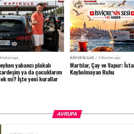
 Wochen ago
RÖPORTAJLAR
3 Wochen ago
deyken yabancı plakalı
Martılar, Çay ve Vapur: İst
kardeşim ya da çocuklarım
Kaybolmayan Ruhu
ek mi? İşte yeni kurallar
AVRUPA