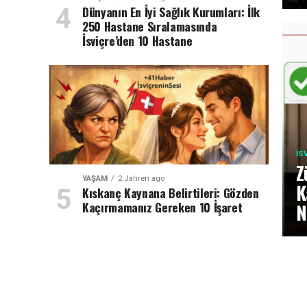
Dünyanın En İyi Sağlık Kurumları: İlk
250 Hastane Sıralamasında
İsviçre’den 10 Hastane
İS
Z
YAŞAM
2 Jahren ago
K
Kıskanç Kaynana Belirtileri: Gözden
Kaçırmamanız Gereken 10 İşaret
N