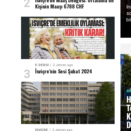
İsviçre’de Maaş Dengesi: Ortalama bir
Kişinin Maaşı 6788 CHF
İn
so
bi
E-DERGI
2 Jahren ago
İsviçre’nin Sesi Şubat 2024
AV
H
T
K
D
İSVIÇRE
2 Jahren ago