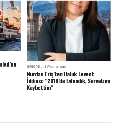
anbul’un
İSVIÇRE
3 Wochen ago
Nurdan Eriş’ten Haluk Levent
İddiası: “2018’de Evlendik, Servetimi
Kaybettim”