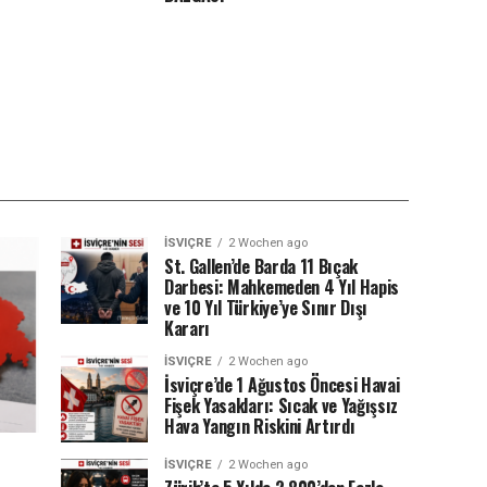
İSVIÇRE
2 Wochen ago
St. Gallen’de Barda 11 Bıçak
Darbesi: Mahkemeden 4 Yıl Hapis
ve 10 Yıl Türkiye’ye Sınır Dışı
Kararı
İSVIÇRE
2 Wochen ago
İsviçre’de 1 Ağustos Öncesi Havai
Fişek Yasakları: Sıcak ve Yağışsız
Hava Yangın Riskini Artırdı
İSVIÇRE
2 Wochen ago