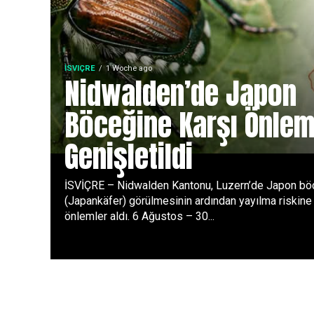
İSVIÇRE
1 Woche ago
Nidwalden’de Japon
Böceğine Karşı Önlem
Genişletildi
İSVİÇRE – Nidwalden Kantonu, Luzern’de Japon bö
(Japankäfer) görülmesinin ardından yayılma riskine 
önlemler aldı. 6 Ağustos – 30...