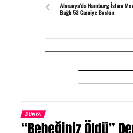
Almanya’da Hamburg İslam Mer
Bağlı 53 Camiye Baskın
DÜNYA
“Bebeğiniz Öldü” Ded