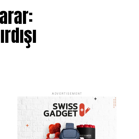
Karar:
ırdışı
ADVERTISEMENT