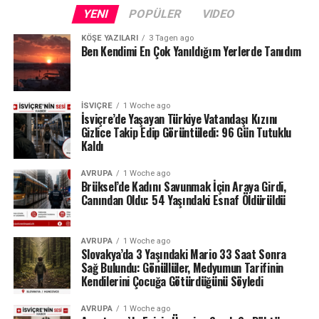
Fransa sınırındaki Neuchâtel Kantonu’nda bulunan Lac
YENI
POPÜLER
VIDEO
des Brenets de son derece düşük su seviyeleriyle karşı
karşıya.
KÖŞE YAZILARI
3 Tagen ago
Ben Kendimi En Çok Yanıldığım Yerlerde Tanıdım
24 Temmuz ölçümlerinde göl seviyesi denizden 742,13
metre, çıkıştaki su debisi ise yalnızca saniyede 1,2
metreküp olarak kaydedildi. Su seviyesinin düşmesi
İSVIÇRE
1 Woche ago
nedeniyle göldeki tekne seferleri de durduruldu.
İsviçre’de Yaşayan Türkiye Vatandaşı Kızını
Gizlice Takip Edip Görüntüledi: 96 Gün Tutuklu
Kaldı
Lac des Brenets daha önce de uzun kuraklık
dönemlerinde benzer sorunlar yaşamış, özellikle 2022
AVRUPA
1 Woche ago
yazında su seviyesi ciddi şekilde gerilemişti.
Brüksel’de Kadını Savunmak İçin Araya Girdi,
Canından Oldu: 54 Yaşındaki Esnaf Öldürüldü
Ren Şelalesi’ndeki son durum ise İsviçre’de devam eden
yağış eksikliğinin nehir ve göller üzerindeki etkisini
AVRUPA
1 Woche ago
gözler önüne seriyor.
Slovakya’da 3 Yaşındaki Mario 33 Saat Sonra
Sağ Bulundu: Gönüllüler, Medyumun Tarifinin
Kaynak: BAFU / BRK News
Kendilerini Çocuğa Götürdüğünü Söyledi
AVRUPA
1 Woche ago