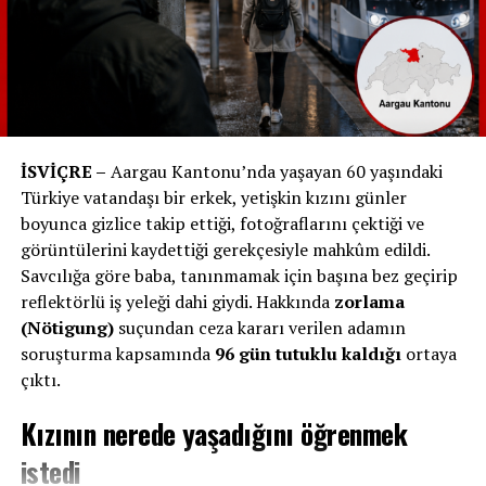
Büyük merdivenlerin geçici olarak kapatılma sebebi,
Ukrayna Parlamento Başkanı Ruslan Stefantschuk ile
yapılan bir fotoğraf çekimiydi. Aeschi ve Graber, tam bu
sırada merdivenlerden inmeye çalıştı ve polis tarafından
durduruldular.
İSVİÇRE –
Aargau Kantonu’nda yaşayan 60 yaşındaki
Türkiye vatandaşı bir erkek, yetişkin kızını günler
Michael Graber, iki federal polis memuru tarafından
boyunca gizlice takip ettiği, fotoğraflarını çektiği ve
götürülüyor.
görüntülerini kaydettiği gerekçesiyle mahkûm edildi.
Savcılığa göre baba, tanınmamak için başına bez geçirip
reflektörlü iş yeleği dahi giydi. Hakkında
zorlama
Tepkiler
(Nötigung)
suçundan ceza kararı verilen adamın
soruşturma kapsamında
96 gün tutuklu kaldığı
ortaya
Graber, durumu „tam bir skandal“ olarak nitelendirerek,
çıktı.
„Eğer yabancı parlamenterler İsviçre parlamento
binasında İsviçreli parlamenterlerden daha iyi
Kızının nerede yaşadığını öğrenmek
korunuyorsa, bu büyük bir skandaldır!“ dedi.
istedi