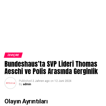
İSVIÇRE
Bundeshaus’ta SVP Lideri Thomas
Aeschi ve Polis Arasında Gerginlik
Published
2 Jahren ago
on
12 Juni 2024
By
admin
Olayın Ayrıntıları