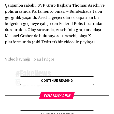
Çarşamba sabahı, SVP Grup Başkanı Thomas Aeschi ve
polis arasında Parlamento binası – Bundeshaus’ta bir
gerginlik yaşandı. Aeschi, geçici olarak kapatılan bir
bölgeden geçmeye çalışırken Federal Polis tarafından
durduruldu. Olay sırasında, Aeschi’nin grup arkadaşı
Michael Graber de bulunuyordu. Aeschi, olayı X
platformunda (eski Twitter) bir video ile paylaştı.
Video kaynağı : Nau İsviçre
#FakeNews
@georghumbel
CONTINUE READING
@sonntagszeitung
. Wie
auf dem Video von
YOU MAY LIKE
@nau_live