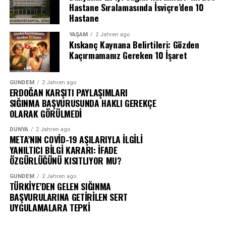
Hastane Sıralamasında İsviçre’den 10
Hastane
YAŞAM
2 Jahren ago
Kıskanç Kaynana Belirtileri: Gözden
Kaçırmamanız Gereken 10 İşaret
GÜNDEM
2 Jahren ago
ERDOĞAN KARŞITI PAYLAŞIMLARI
SIĞINMA BAŞVURUSUNDA HAKLI GEREKÇE
OLARAK GÖRÜLMEDİ
DÜNYA
2 Jahren ago
META’NIN COVİD-19 AŞILARIYLA İLGİLİ
YANILTICI BİLGİ KARARI: İFADE
ÖZGÜRLÜĞÜNÜ KISITLIYOR MU?
GÜNDEM
2 Jahren ago
TÜRKİYE’DEN GELEN SIĞINMA
BAŞVURULARINA GETİRİLEN SERT
UYGULAMALARA TEPKİ