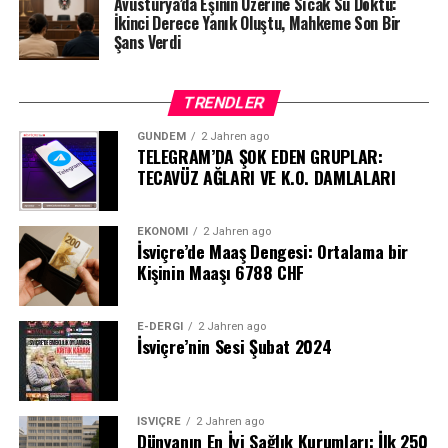
Avusturya’da Eşinin Üzerine Sıcak Su Döktü:
İkinci Derece Yanık Oluştu, Mahkeme Son Bir
Şans Verdi
TRENDLER
GÜNDEM
2 Jahren ago
TELEGRAM’DA ŞOK EDEN GRUPLAR:
TECAVÜZ AĞLARI VE K.O. DAMLALARI
EKONOMI
2 Jahren ago
İsviçre’de Maaş Dengesi: Ortalama bir
Kişinin Maaşı 6788 CHF
E-DERGI
2 Jahren ago
İsviçre’nin Sesi Şubat 2024
İSVIÇRE
2 Jahren ago
Dünyanın En İyi Sağlık Kurumları: İlk 250