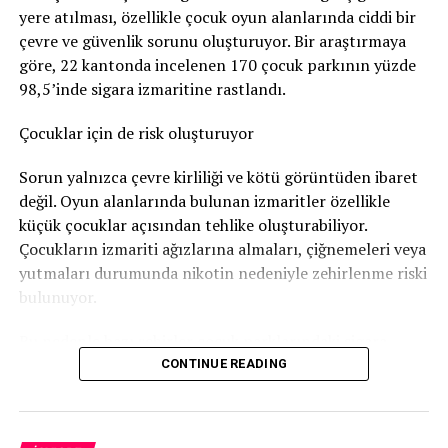
yere atılması, özellikle çocuk oyun alanlarında ciddi bir
Nötigung (zorlama)
suçundan ceza verildi.
#Bundeshaus #GüvenlikSkandalı #Ukrayna
çevre ve güvenlik sorunu oluşturuyor. Bir araştırmaya
#RuslanStefantschuk
96 gün soruşturma tutukluluğunda kaldı
göre, 22 kantonda incelenen 170 çocuk parkının yüzde
98,5’inde sigara izmaritine rastlandı.
RELATED TOPICS:
Savcılık, sanığa
günlüğü 80 franktan 120 günlük adli
para cezası
verdi. Bu ceza şartlı olarak hükme bağlandı.
Çocuklar için de risk oluşturuyor
UP NEXT
Türkiye’deki İsviçre Ticaret Odası 40. Yıl Dönümünü
Görkemli Bir Resepsiyonla Kutladı
Ancak adam soruşturma sırasında
96 gün tutuklu
Sorun yalnızca çevre kirliliği ve kötü görüntüden ibaret
kaldığı
için bu süre cezadan mahsup edildi. Böylece
değil. Oyun alanlarında bulunan izmaritler özellikle
DON'T MISS
Pfäffikon ZH’de Yaşanan Eşcinsel Öğretmenin İşten
geriye 24 günlük, yani
1.920 franklık
şartlı ceza kaldı.
küçük çocuklar açısından tehlike oluşturabiliyor.
Çıkarılması: 120.000 Franklık Maliyet
Çocukların izmariti ağızlarına almaları, çiğnemeleri veya
Bunun yanında
800 frank para cezası
ödemesine karar
yutmaları durumunda nikotin nedeniyle zehirlenme riski
verildi.
bulunuyor.
Sanığın ayrıca
1.300 frank ceza emri masrafı
ile
4.135
Bu nedenle bazı şehirler çocuk parklarındaki sigara
frank diğer yargılama giderlerini
karşılaması
izmariti sorununa karşı özel kampanyalar yürütüyor.
CONTINUE READING
gerekiyor.
Bern’den dikkat çeken kampanya
Daha önce de hüküm giymiş