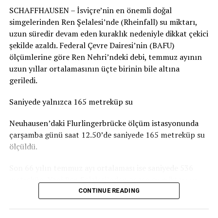
SCHAFFHAUSEN – İsviçre’nin en önemli doğal
durumun genel olarak dramatik olmadığını belirtiyor.
simgelerinden Ren Şelalesi’nde (Rheinfall) su miktarı,
Basel-Landschaft yetkilileri de şehir merkezindeki ve
uzun süredir devam eden kuraklık nedeniyle dikkat çekici
insanların yemek yemek veya vakit geçirmek için
şekilde azaldı. Federal Çevre Dairesi’nin (BAFU)
kullandığı parkların, ormanlık alanlardaki oyun
ölçümlerine göre Ren Nehri’ndeki debi, temmuz ayının
parklarına göre daha fazla kirlendiğine dikkat çekiyor.
uzun yıllar ortalamasının üçte birinin bile altına
geriledi.
Sigarasız çocuk parkları yaygınlaşıyor
Saniyede yalnızca 165 metreküp su
İsviçre’deki Stop2Drop girişiminin verilerine göre şu
anda 24 belediye sigarasız ve temiz çocuk parkı
Neuhausen’daki Flurlingerbrücke ölçüm istasyonunda
uygulamasını kullanıyor.
çarşamba günü saat 12.50’de saniyede 165 metreküp su
ölçüldü.
Aarau’da da seçilen 10 çocuk parkında yaklaşık iki ay
boyunca afişler, banklara yerleştirilen bilgilendirmeler
Son 66 yılın temmuz ayı ortalaması ise saniyede 536
ve çeşitli farkındalık çalışmaları denendi. Ancak
metreküp. Yani Ren Şelalesi’nden geçen su miktarı şu
belediyeye göre deneme döneminde kirlilikte belirgin bir
anda normal bir temmuz ayındaki seviyenin yaklaşık
CONTINUE READING
değişiklik gözlenmedi. Uygulamaların uzun vadeli
yüzde 31’i kadar.
etkisinin ise henüz değerlendirilemeyeceği belirtiliyor.