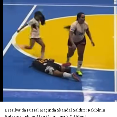
bebeği almak amacıyla işlenmiş olabileceği ihtimali
araştırılıyor. Ancak bunun henüz kanıtlanmış bir sonuç
değil, soruşturma kapsamında değerlendirilen bir ihtimal
olduğu belirtiliyor.
Ailenin açıklamasına göre Potosi bir kız çocuğu
bekliyordu. 12 Ağustos’ta dünyaya gelmesi beklenen
bebeğe “Alahia” adı verilmişti.
Maria Potosi toprağa verilirken soruşturmanın en
önemli sorusu hâlâ yanıt bekliyor: Alahia nerede ve
hayatta mı?
Brezilya’da Futsal Maçında Skandal Saldırı: Rakibinin
Kafasına Tekme Atan Oyuncuya 5 Yıl Men!