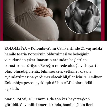
fark etti. Görevlinin anlatımına göre bebek daha sonra
öksürmeye ve nefes almaya çalışır gibi sesler çıkarmaya
başladı.
Bunun üzerine hastane ekibine hemen haber verildi.
Noah yeniden muayene edildi ve yaşam belirtilerinin
bulunduğu belirlenerek yenidoğan yoğun bakımına geri
alındı.
KOLOMBİYA – Kolombiya’nın Cali kentinde 21 yaşındaki
Aile hastaneyi suçlamıyor
hamile Maria Potosi’nin öldürülmesi ve bebeğinin
vücudundan çıkarılmasının ardından başlatılan
Hastane, ölüm tespitinde gerekli tıbbi ve yasal
soruşturma sürüyor. Bebeğin nerede olduğu ve hayatta
prosedürlerin uygulandığını ve mevcut bulgular ışığında
olup olmadığı henüz bilinmezken, yetkililer olayın
bir ihmal tespit edilmediğini açıkladı. Noah’ın annesi de
aydınlatılmasına yardımcı olacak bilgiler için 200 milyon
hastane personelinin oğlunu kurtarmak için yoğun çaba
Kolombiya pesosu, yaklaşık 62 bin ABD doları, ödül
gösterdiğini belirterek sağlık ekibini suçlamadıklarını
açıkladı.
söyledi.
Maria Potosi, 16 Temmuz’da son kez hayattayken
Noah daha sonra tedavisinin devamı için Bauru’daki São
görüldü. Güvenlik kameralarında, hamileliğinin ileri
Paulo Üniversitesi’ne bağlı uzman hastaneye nakledildi.