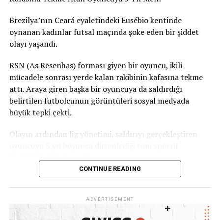
Brezilya’nın Ceará eyaletindeki Eusébio kentinde
oynanan kadınlar futsal maçında şoke eden bir şiddet
olayı yaşandı.
RSN (As Resenhas) forması giyen bir oyuncu, ikili
mücadele sonrası yerde kalan rakibinin kafasına tekme
attı. Araya giren başka bir oyuncuya da saldırdığı
belirtilen futbolcunun görüntüleri sosyal medyada
büyük tepki çekti.
Olayın ardından lig yönetimi, saldırıyı gerçekleştiren
oyuncuyu 5 yıl boyunca düzenlediği tüm sportif
faaliyetlerden men etti.
CONTINUE READING
Ceará Sivil Polisi de olayla ilgili soruşturma başlattı.
ADVERTISEMENT