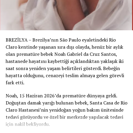
İsviçre’de Saldırı Planı mı Var?
Dikkat çekici bir detay ise „Kölner Stadt-Anzeiger“
gazetesine göre, sohbetler arasında bir silahın temini de
konuşulmuştu. Tutuklanan gençler, muhtemel İsviçreli
suç ortakları ile iletişim halindeydi.
BREZİLYA – Brezilya’nın São Paulo eyaletindeki Rio
Claro kentinde yaşanan sıra dışı olayda, henüz bir aylık
Yabancı basın ve yetkililerin „İsviçreli cihadistler“ diye
olan prematüre bebek Noah Gabriel da Cruz Santos,
tanımladığı bu gençlerin, Kuzey Ren-Vestfalya’daki
hastanede hayatını kaybettiği açıklandıktan yaklaşık iki
planlanan saldırıya katılmaları planlanıyormuş. Ancak,
saat sonra yeniden yaşam belirtileri gösterdi. Bebeğin
bazı tereddütleri olduğu ve İsviçre’de bir saldırı
hayatta olduğunu, cenazeyi teslim almaya gelen görevli
planladıkları belirtiliyor.
fark etti.
Yani, İsviçreli cihadistlerin, Almanya’nın Nordrhein-
Noah, 15 Haziran 2026’da prematüre dünyaya geldi.
Westfalen eyaletinde gerçekleştirilmesi planlanan bir
Doğuştan damak yarığı bulunan bebek, Santa Casa de Rio
saldırıya katılmaları gerektiğine dair bir plan olduğu
Claro Hastanesi’nin yenidoğan yoğun bakım ünitesinde
ancak bu planın gerçekleşmesi için bazı endişeleri
tedavi görüyordu ve özel bir merkezde yapılacak tedavi
olduğu ifade ediliyor. Bu ifadeler, planın detayları
için nakil bekliyordu.
hakkında bir kararsızlık olduğunu göstermekte.