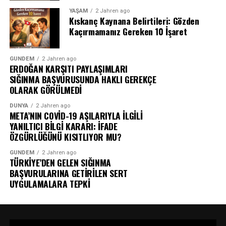
YAŞAM
2 Jahren ago
Kıskanç Kaynana Belirtileri: Gözden
Kaçırmamanız Gereken 10 İşaret
GÜNDEM
2 Jahren ago
ERDOĞAN KARŞITI PAYLAŞIMLARI
SIĞINMA BAŞVURUSUNDA HAKLI GEREKÇE
OLARAK GÖRÜLMEDİ
DÜNYA
2 Jahren ago
META’NIN COVİD-19 AŞILARIYLA İLGİLİ
YANILTICI BİLGİ KARARI: İFADE
ÖZGÜRLÜĞÜNÜ KISITLIYOR MU?
GÜNDEM
2 Jahren ago
TÜRKİYE’DEN GELEN SIĞINMA
BAŞVURULARINA GETİRİLEN SERT
UYGULAMALARA TEPKİ