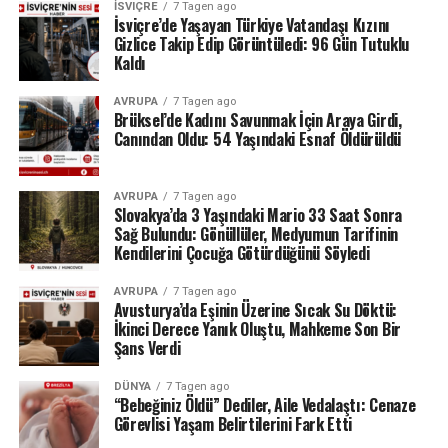
İSVIÇRE
7 Tagen ago
İsviçre’de Yaşayan Türkiye Vatandaşı Kızını
Gizlice Takip Edip Görüntüledi: 96 Gün Tutuklu
Kaldı
AVRUPA
7 Tagen ago
Brüksel’de Kadını Savunmak İçin Araya Girdi,
Canından Oldu: 54 Yaşındaki Esnaf Öldürüldü
AVRUPA
7 Tagen ago
Slovakya’da 3 Yaşındaki Mario 33 Saat Sonra
Sağ Bulundu: Gönüllüler, Medyumun Tarifinin
Kendilerini Çocuğa Götürdüğünü Söyledi
AVRUPA
7 Tagen ago
Avusturya’da Eşinin Üzerine Sıcak Su Döktü:
İkinci Derece Yanık Oluştu, Mahkeme Son Bir
Şans Verdi
DÜNYA
7 Tagen ago
“Bebeğiniz Öldü” Dediler, Aile Vedalaştı: Cenaze
Görevlisi Yaşam Belirtilerini Fark Etti