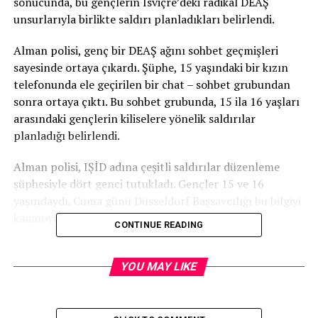
sonucunda, bu gençlerin İsviçre’deki radikal DEAŞ
unsurlarıyla birlikte saldırı planladıkları belirlendi.
Alman polisi, genç bir DEAŞ ağını sohbet geçmişleri
sayesinde ortaya çıkardı. Şüphe, 15 yaşındaki bir kızın
telefonunda ele geçirilen bir chat – sohbet grubundan
sonra ortaya çıktı. Bu sohbet grubunda, 15 ila 16 yaşları
arasındaki gençlerin kiliselere yönelik saldırılar
planladığı belirlendi.
Alman polisi, IŞİD adına çeşitli saldırılar düzenleme
şüphesiyle dört genci tutukladı. Gençler 15 ve 16
yaşındaydı. Cuma günü Düsseldorf Başsavcılığı bu bilgiyi
kamuoyuyla paylaştı.
CONTINUE READING
Saldırılar, Nordrhein-Westfalen İçişleri Bakanı Herbert
Reul’ün Düsseldorf’ta Cuma günü yaptığı açıklamaya
YOU MAY LIKE
göre, sohbetler aracılığıyla planlanmış.
Schaffhausen’da İki Genç Tutuklandı