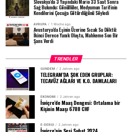
Slovakya’da 3 Yaşındaki Mario 33 Saat Sonra
sorgulamanın Auffangeinrichtung BVG
üzerinden
Sağ Bulundu: Gönüllüler, Medyumun Tarifinin
Kendilerini Çocuğa Götürdüğünü Söyledi
yapılmasını tavsiye ediyor.
Uzmanlardan Tavsiye
AVRUPA
1 Woche ago
Avusturya’da Eşinin Üzerine Sıcak Su Döktü:
İkinci Derece Yanık Oluştu, Mahkeme Son Bir
Finans uzmanları, vatandaşların fon bilgilerini düzenli
Şans Verdi
olarak kontrol etmelerini öneriyor.
Adres, isim veya iş değişikliklerinde emeklilik fonu
TRENDLER
kuruluşlarına güncel bilgilerin bildirilmesi, fonların
kaybolmasını veya unutulmasını önlüyor.
GÜNDEM
2 Jahren ago
TELEGRAM’DA ŞOK EDEN GRUPLAR:
TECAVÜZ AĞLARI VE K.O. DAMLALARI
Kısacası:
Eğer geçmişte İsviçre’de çalıştıysanız, adınıza
unutulmuş bir fon olabilir.
EKONOMI
2 Jahren ago
İsviçre’de Maaş Dengesi: Ortalama bir
Sadece birkaç dakikanızı ayırarak
Kişinin Maaşı 6788 CHF
www.auffangeinrichtung.ch
adresinden sorgulama
yapabilir, yıllar önce birikmiş paranızı geri
kazanabilirsiniz.
E-DERGI
2 Jahren ago
İsviçre’nin Sesi Şubat 2024