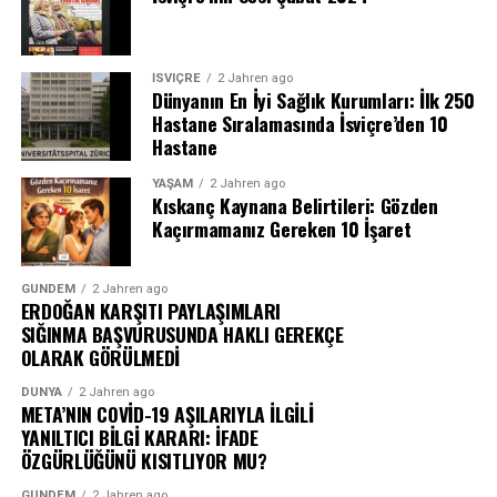
İSVIÇRE
2 Jahren ago
Dünyanın En İyi Sağlık Kurumları: İlk 250
Hastane Sıralamasında İsviçre’den 10
Hastane
YAŞAM
2 Jahren ago
Kıskanç Kaynana Belirtileri: Gözden
Kaçırmamanız Gereken 10 İşaret
GÜNDEM
2 Jahren ago
ERDOĞAN KARŞITI PAYLAŞIMLARI
SIĞINMA BAŞVURUSUNDA HAKLI GEREKÇE
OLARAK GÖRÜLMEDİ
DÜNYA
2 Jahren ago
META’NIN COVİD-19 AŞILARIYLA İLGİLİ
YANILTICI BİLGİ KARARI: İFADE
ÖZGÜRLÜĞÜNÜ KISITLIYOR MU?
GÜNDEM
2 Jahren ago