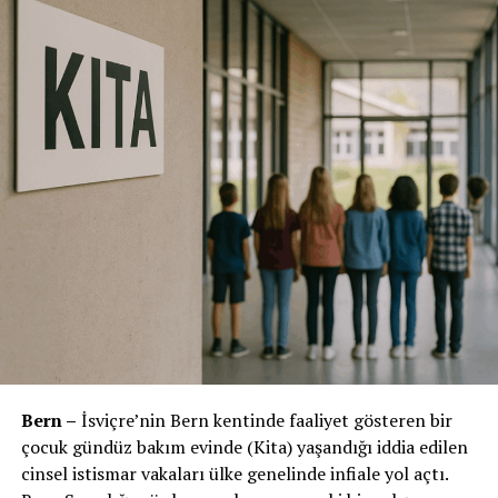
iletişime geçmeye çağırdı.
Yetkililer, saldırganın kimliğinin belirlenmesi ve
yakalanabilmesi için halktan gelecek her türlü bilginin
büyük önem taşıdığını vurguladı.
O Zaman Ne Olmuştu?
31 Temmuz akşamı Urtenen-Schönbühl’deki Eigerweg
üzerinde yürüyen bir kadın, arkasından yaklaşan bir
erkek tarafından saldırıya uğramıştı. Şüphelinin kadına
fiziksel temasta bulunduğu, mağdurun direnmesi üzerine
olay yerinden kaçtığı belirtilmişti. Kadın hafif yaralı
olarak kurtulmuş, hemen polise haber verilmişti.
Olayın ardından bölgede geniş çaplı bir
arama ve delil
toplama çalışması
başlatılmış, polis çevredeki güvenlik
Bern –
İsviçre’nin Bern kentinde faaliyet gösteren bir
kameralarını incelemeye almıştı. Ancak saldırganın
çocuk gündüz bakım evinde (Kita) yaşandığı iddia edilen
kimliği henüz tespit edilemedi.
cinsel istismar vakaları ülke genelinde infiale yol açtı.