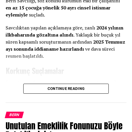
Bern Savcılığı, söz konusu kurumun eski bir çalışanını
en az 15 çocuğa yönelik 50 ayrı cinsel istismar
eylemiyle
suçladı.
Savcılıktan yapılan açıklamaya göre, zanlı
2024 yılının
ilkbaharında gözaltına alındı
. Yaklaşık bir buçuk yıl
süren kapsamlı soruşturmanın ardından
2025 Temmuz
ayı sonunda iddianame hazırlandı
ve dava süreci
resmen başlatıldı.
Korkunç Suçlamalar
Soruşturma dosyasında yer alan bilgilere göre, sanık
konumundaki eski kreş çalışanı, görev yaptığı dönemde
CONTINUE READING
15 çocuğa sistematik biçimde cinsel istismarda
bulunmakla suçlanıyor. Savcılık, olayların farklı
tarihlerde ve çeşitli ortamlarda gerçekleştiğini belirtiyor.
BERN
Unutulan Emeklilik Fonunuzu Böyle
Zanlıya yöneltilen suçlamalar arasında: