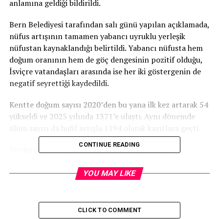
anlamına geldiği bildirildi.
Bern Belediyesi tarafından salı günü yapılan açıklamada,
nüfus artışının tamamen yabancı uyruklu yerleşik
nüfustan kaynaklandığı belirtildi. Yabancı nüfusta hem
doğum oranının hem de göç dengesinin pozitif olduğu,
İsviçre vatandaşları arasında ise her iki göstergenin de
negatif seyrettiği kaydedildi.
Kentte doğum sayısı 2020’den bu yana ilk kez artarak 54
yükseldi ve 2025 yılında 1371’e ulaştı. Aynı dönemde
ölüm sayısı da hafif artışla 1194 olarak kayıtlara geçti.
CONTINUE READING
Verilere göre boşanma sayısı dikkati çekici şekilde
yükseldi. 2025 yılında boşananların sayısı yüzde 15,1
artarak 541’e çıktı. Buna karşılık vatandaşlığa kabul
YOU MAY LIKE
edilenlerin sayısı 111 azalarak 778’e düştü.
Net göç ise 196 kişiyle bir önceki yılın (459) belirgin
CLICK TO COMMENT
şekilde altında kaldı. Geçen yıl toplam 12 bin 130 kişi