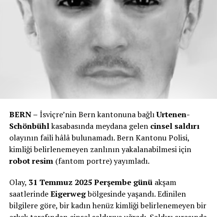
BERN –
İsviçre’nin Bern kantonuna bağlı
Urtenen-
Schönbühl
kasabasında meydana gelen
cinsel saldırı
olayının faili hâlâ bulunamadı. Bern Kantonu Polisi,
kimliği belirlenemeyen zanlının yakalanabilmesi için
robot resim
(fantom portre) yayımladı.
Olay,
31 Temmuz 2025 Perşembe günü
akşam
saatlerinde
Eigerweg
bölgesinde yaşandı. Edinilen
bilgilere göre, bir kadın henüz kimliği belirlenemeyen bir
erkek tarafından cinsel saldırıya uğradı. Saldırı sırasında