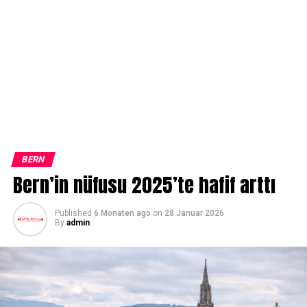
BERN
Bern’in nüfusu 2025’te hafif arttı
Published
6 Monaten ago
on
28 Januar 2026
By
admin