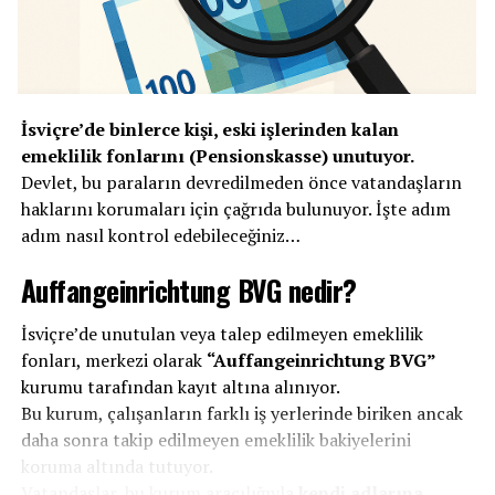
Bern Kantonu Mahkemesi’nin önümüzdeki haftalarda
başlayacak davada, savcılığın sanık hakkında uzun süreli
hapis cezası talep etmesi bekleniyor. Zanlı şu anda
tutuklu bulunuyor.
İsviçre’de binlerce kişi, eski işlerinden kalan
Savcılık yetkilileri, mağdur ailelere psikolojik ve hukuki
emeklilik fonlarını (Pensionskasse) unutuyor.
destek sağlandığını belirtti. Mahkeme süreci devam ettiği
Devlet, bu paraların devredilmeden önce vatandaşların
için sanığın kimliği gizli tutuluyor ve
haklarını korumaları için çağrıda bulunuyor. İşte adım
masumiyet
karinesi
adım nasıl kontrol edebileceğiniz…
geçerliliğini koruyor.
Auffangeinrichtung BVG nedir?
İsviçre’de unutulan veya talep edilmeyen emeklilik
fonları, merkezi olarak
“Auffangeinrichtung BVG”
kurumu tarafından kayıt altına alınıyor.
Bu kurum, çalışanların farklı iş yerlerinde biriken ancak
daha sonra takip edilmeyen emeklilik bakiyelerini
koruma altında tutuyor.
Vatandaşlar, bu kurum aracılığıyla
kendi adlarına