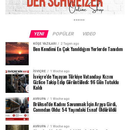
Ücretsiz ve Güvenli İşlem
Arama işlemi tamamen
ücretsizdir
.
Başvuru yapıldıktan sonra sonuçlar genellikle
birkaç
YENI
POPÜLER
VIDEO
hafta içinde
yazılı olarak gönderiliyor.
Kurum, talepte bulunan kişiden
kimlik doğrulaması
KÖŞE YAZILARI
2 Tagen ago
Ben Kendimi En Çok Yanıldığım Yerlerde Tanıdım
(pasaport veya kimlik kartı gibi belgelerle) isteyebiliyor.
Bu sistem, özellikle uzun yıllar boyunca iş değiştirmiş,
farklı şehirlerde veya şirketlerde çalışmış kişiler için
İSVIÇRE
1 Woche ago
büyük kolaylık sağlıyor.
İsviçre’de Yaşayan Türkiye Vatandaşı Kızını
Gizlice Takip Edip Görüntüledi: 96 Gün Tutuklu
Kaldı
Alternatif Kanallar da Var
AVRUPA
1 Woche ago
Bazı büyük bankalar ve emeklilik fonu kuruluşları
Brüksel’de Kadını Savunmak İçin Araya Girdi,
(örneğin
UBS, Credit Suisse, PostFinance
) kendi
Canından Oldu: 54 Yaşındaki Esnaf Öldürüldü
müşterilerine yönelik “unutulan hesap arama” hizmeti
de sunuyor.
AVRUPA
1 Woche ago
Ancak yetkililer,
en kapsamlı ve güvenilir