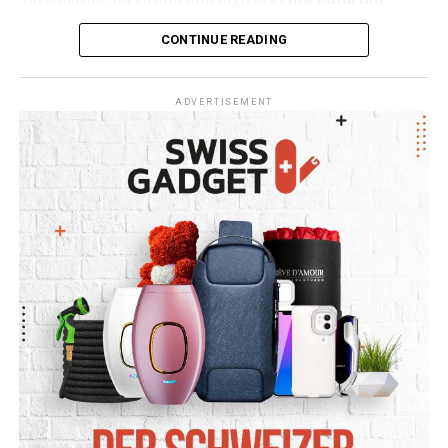
kayıtlı unutulmuş fonların
olup olmadığını kolayca
CONTINUE READING
öğrenebiliyor.
Nasıl Sorgulama Yapılır?
ADVERTISEMENT
Unutulan fonlarınızı bulmak için tek yapmanız gereken,
kurumun resmi internet sitesine girmek:
www.auffangeinrichtung.ch
Burada kısa bir başvuru formu doldurmanız gerekiyor.
Formda şu bilgileri paylaşmanız isteniyor:
Adınız ve soyadınız
Doğum tarihiniz
Eski işveren(ler)inizin adı veya bilgileri
Bu bilgiler, geçmişte sizin adınıza yapılmış olası fon
ödemelerini tespit etmeye yardımcı oluyor.