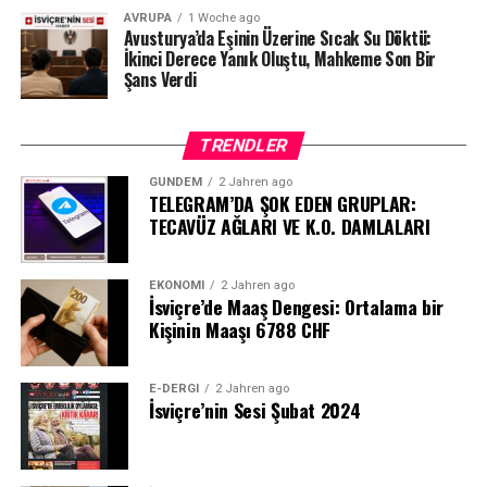
AVRUPA
1 Woche ago
Avusturya’da Eşinin Üzerine Sıcak Su Döktü:
İkinci Derece Yanık Oluştu, Mahkeme Son Bir
Şans Verdi
TRENDLER
GÜNDEM
2 Jahren ago
TELEGRAM’DA ŞOK EDEN GRUPLAR:
TECAVÜZ AĞLARI VE K.O. DAMLALARI
EKONOMI
2 Jahren ago
İsviçre’de Maaş Dengesi: Ortalama bir
Kişinin Maaşı 6788 CHF
E-DERGI
2 Jahren ago
İsviçre’nin Sesi Şubat 2024