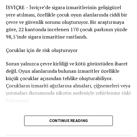
edilerek korkmasına yol açabileceğini en azından göze
Destek mesajları da az değildi. Bazı kullanıcılar,
İSVİÇRE – İsviçre’de sigara izmaritlerinin gelişigüzel
aldığı sonucuna vardı. Bu nedenle adam hakkında
“çeşitliliğin doğal bir sonucu” olarak gördü.
yere atılması, özellikle çocuk oyun alanlarında ciddi bir
Nötigung (zorlama)
suçundan ceza verildi.
çevre ve güvenlik sorunu oluşturuyor. Bir araştırmaya
Atil Kelmendi
şöyle yazdı:
96 gün soruşturma tutukluluğunda kaldı
göre, 22 kantonda incelenen 170 çocuk parkının yüzde
“Fitness dünyası zaten
98,5’inde sigara izmaritine rastlandı.
Savcılık, sanığa
günlüğü 80 franktan 120 günlük adli
çeşit çeşit. Crossfitter’lar,
para cezası
verdi. Bu ceza şartlı olarak hükme bağlandı.
Çocuklar için de risk oluşturuyor
lüks sporcular, kısa
Ancak adam soruşturma sırasında
96 gün tutuklu
Sorun yalnızca çevre kirliliği ve kötü görüntüden ibaret
dambılcılar var — herkesin
kaldığı
için bu süre cezadan mahsup edildi. Böylece
değil. Oyun alanlarında bulunan izmaritler özellikle
zevkine göre bir şey var.
geriye 24 günlük, yani
1.920 franklık
şartlı ceza kaldı.
küçük çocuklar açısından tehlike oluşturabiliyor.
Çocukların izmariti ağızlarına almaları, çiğnemeleri veya
Dini ya da kültürel
Bunun yanında
800 frank para cezası
ödemesine karar
yutmaları durumunda nikotin nedeniyle zehirlenme riski
nedenlerle kadın-erkek
verildi.
bulunuyor.
ayrı çalışmak isteyenlere
Sanığın ayrıca
1.300 frank ceza emri masrafı
ile
4.135
Bu nedenle bazı şehirler çocuk parklarındaki sigara
de neden olmasın? Kimse
frank diğer yargılama giderlerini
karşılaması
izmariti sorununa karşı özel kampanyalar yürütüyor.
CONTINUE READING
gerekiyor.
zorlanmıyor. Herkes barış
Bern’den dikkat çeken kampanya