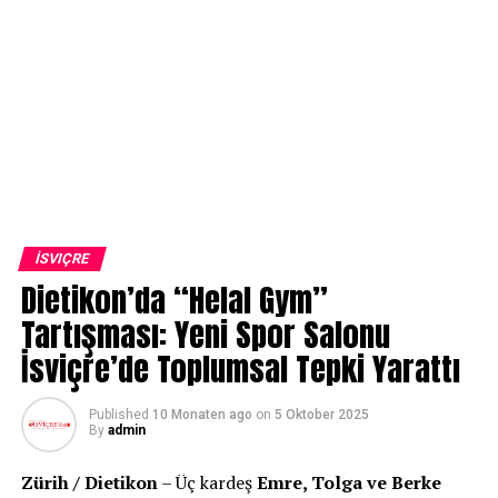
İSVIÇRE
Dietikon’da “Helal Gym”
Tartışması: Yeni Spor Salonu
İsviçre’de Toplumsal Tepki Yarattı
Published
10 Monaten ago
on
5 Oktober 2025
By
admin
Zürih / Dietikon
– Üç kardeş
Emre, Tolga ve Berke