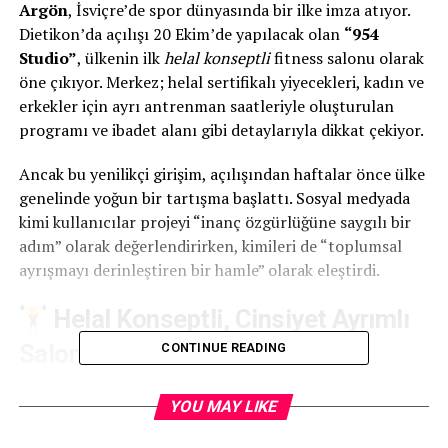
Argön
, İsviçre’de spor dünyasında bir ilke imza atıyor.
Dietikon’da açılışı 20 Ekim’de yapılacak olan
“954
Studio”
, ülkenin ilk
helal konseptli
fitness salonu olarak
öne çıkıyor. Merkez; helal sertifikalı yiyecekleri, kadın ve
erkekler için ayrı antrenman saatleriyle oluşturulan
programı ve ibadet alanı gibi detaylarıyla dikkat çekiyor.
Ancak bu yenilikçi girişim, açılışından haftalar önce ülke
genelinde yoğun bir tartışma başlattı. Sosyal medyada
kimi kullanıcılar projeyi “inanç özgürlüğüne saygılı bir
adım” olarak değerlendirirken, kimileri de “toplumsal
ayrışmayı derinleştiren bir hamle” olarak eleştirdi.
Helal Konseptli, Cinsiyet Ayrımlı
Salon
CONTINUE READING
“954 Studio”, Müslüman üyelerin dini hassasiyetlerine
YOU MAY LIKE
uygun olarak tasarlandı.
Kadınlar ve erkekler farklı zaman dilimlerinde