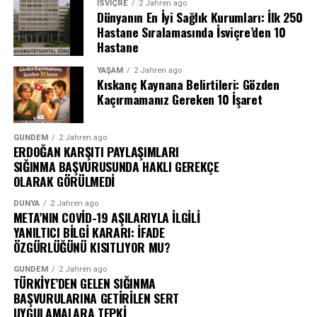
İSVIÇRE
2 Jahren ago
Dünyanın En İyi Sağlık Kurumları: İlk 250
Hastane Sıralamasında İsviçre’den 10
Hastane
YAŞAM
2 Jahren ago
Kıskanç Kaynana Belirtileri: Gözden
Kaçırmamanız Gereken 10 İşaret
GÜNDEM
2 Jahren ago
ERDOĞAN KARŞITI PAYLAŞIMLARI
SIĞINMA BAŞVURUSUNDA HAKLI GEREKÇE
OLARAK GÖRÜLMEDİ
DÜNYA
2 Jahren ago
META’NIN COVİD-19 AŞILARIYLA İLGİLİ
YANILTICI BİLGİ KARARI: İFADE
ÖZGÜRLÜĞÜNÜ KISITLIYOR MU?
GÜNDEM
2 Jahren ago
TÜRKİYE’DEN GELEN SIĞINMA
BAŞVURULARINA GETİRİLEN SERT
UYGULAMALARA TEPKİ