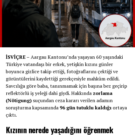
zayıflatılıyor”
Birçok kullanıcı, projenin “toplumsal ayrışmayı teşvik
ettiğini” savundu.
Els Trutmann
isimli bir kullanıcı şöyle yazdı:
“Bazı Müslüman erkekler
biz Müslüman olmayan
İSVİÇRE –
Aargau Kantonu’nda yaşayan 60 yaşındaki
Türkiye vatandaşı bir erkek, yetişkin kızını günler
kadınları değersiz hatta av
boyunca gizlice takip ettiği, fotoğraflarını çektiği ve
olarak görüyor. Çünkü
görüntülerini kaydettiği gerekçesiyle mahkûm edildi.
onların inancında kadınlar
Savcılığa göre baba, tanınmamak için başına bez geçirip
reflektörlü iş yeleği dahi giydi. Hakkında
zorlama
erkeklerle eşit haklara
(Nötigung)
suçundan ceza kararı verilen adamın
sahip değil. Kadınların
soruşturma kapsamında
96 gün tutuklu kaldığı
ortaya
örtünmek ve ayrılmak
çıktı.
zorunda kalması bir utanç.
Kızının nerede yaşadığını öğrenmek