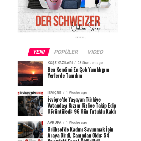
YENI
POPÜLER
VIDEO
KÖŞE YAZILARI
23 Stunden ago
Ben Kendimi En Çok Yanıldığım
Yerlerde Tanıdım
İSVIÇRE
1 Woche ago
İsviçre’de Yaşayan Türkiye
Vatandaşı Kızını Gizlice Takip Edip
Görüntüledi: 96 Gün Tutuklu Kaldı
AVRUPA
1 Woche ago
Brüksel’de Kadını Savunmak İçin
Araya Girdi, Canından Oldu: 54