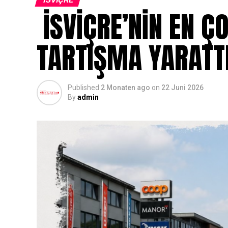
İSVİÇRE’NİN EN Ç
TARTIŞMA YARATT
Published
2 Monaten ago
on
22 Juni 2026
By
admin