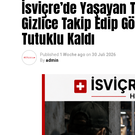
İsviçre’de Yaşayan T
Gizlice Takip Edip G
Tutuklu Kaldı
Published
1 Woche ago
on
30 Juli 2026
By
admin