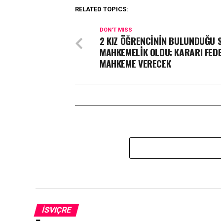
RELATED TOPICS:
DON'T MISS
2 KIZ ÖĞRENCİNİN BULUNDUĞU S
MAHKEMELİK OLDU: KARARI FED
MAHKEME VERECEK
İSVIÇRE