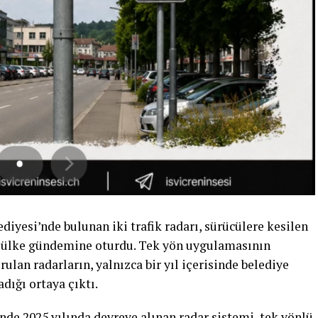
diyesi’nde bulunan iki trafik radarı, sürücülere kesilen
e ülke gündemine oturdu. Tek yön uygulamasının
ulan radarların, yalnızca bir yıl içerisinde belediye
adığı ortaya çıktı.
nde 2025 yılında devreye alınan radar sistemi, tek yönlü