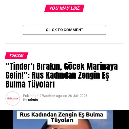
isviçre’de Çocuk Sahibi Olmanın Bedeli 1 Milyon Frankı
YOU MAY LIKE
Buldu
DON'T MISS
Lauterbrunnen
CLICK TO COMMENT
TURIZM
“Tinder’ı Bırakın, Göcek Marinaya
Gelin!”: Rus Kadından Zengin Eş
Bulma Tüyoları
Published
2 Wochen ago
on
26 Juli 2026
By
admin