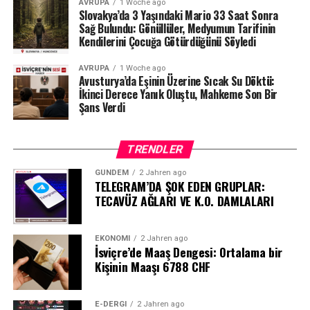
AVRUPA
1 Woche ago
Slovakya’da 3 Yaşındaki Mario 33 Saat Sonra
Sağ Bulundu: Gönüllüler, Medyumun Tarifinin
Kendilerini Çocuğa Götürdüğünü Söyledi
AVRUPA
1 Woche ago
Avusturya’da Eşinin Üzerine Sıcak Su Döktü:
İkinci Derece Yanık Oluştu, Mahkeme Son Bir
Şans Verdi
TRENDLER
GÜNDEM
2 Jahren ago
TELEGRAM’DA ŞOK EDEN GRUPLAR:
TECAVÜZ AĞLARI VE K.O. DAMLALARI
EKONOMI
2 Jahren ago
İsviçre’de Maaş Dengesi: Ortalama bir
Kişinin Maaşı 6788 CHF
E-DERGI
2 Jahren ago