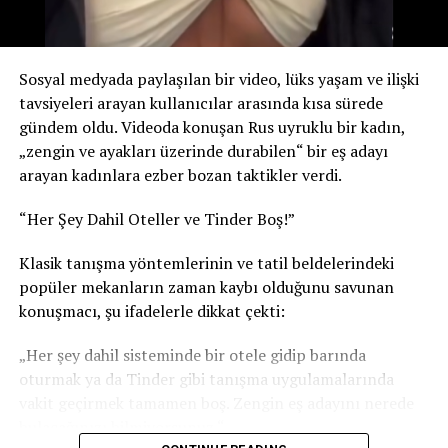
Sosyal medyada paylaşılan bir video, lüks yaşam ve ilişki
tavsiyeleri arayan kullanıcılar arasında kısa sürede
gündem oldu. Videoda konuşan Rus uyruklu bir kadın,
„zengin ve ayakları üzerinde durabilen“ bir eş adayı
arayan kadınlara ezber bozan taktikler verdi.
“Her Şey Dahil Oteller ve Tinder Boş!”
Klasik tanışma yöntemlerinin ve tatil beldelerindeki
popüler mekanların zaman kaybı olduğunu savunan
konuşmacı, şu ifadelerle dikkat çekti:
„Her şey dahil sisteminde bir otele gidip barında
oturmak ya da Tinder gibi tanışma uygulamalarında
vakit geçirmek tamamen boş. Zengin eş adayını nerede
bulacağınızı bilmiyorsunuz.“