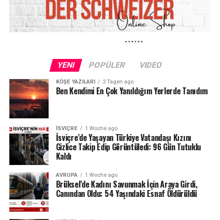
Bir yıl önce de şikâyet edildiği iddiası
Olayın dikkat çeken bir başka yönü ise otel yetkililerinin
polise verdiği bilgi oldu. Haberlere göre yaklaşık bir yıl
önce başka bir kadın müşteri de aynı masörün uygunsuz
YENI
POPÜLER
VIDEO
dokunuşlarından şikâyet etmişti.
KÖŞE YAZILARI
2 Tagen ago
Ancak o dönemde şikâyetin herhangi bir ciddi yaptırımla
Ben Kendimi En Çok Yanıldığım Yerlerde Tanıdım
sonuçlanmadığı ileri sürüldü. Önceki şikâyet ile son olay
arasında bağlantı bulunup bulunmadığı da
soruşturuluyor.
İSVIÇRE
1 Woche ago
İsviçre’de Yaşayan Türkiye Vatandaşı Kızını
Gizlice Takip Edip Görüntüledi: 96 Gün Tutuklu
Kaldı
AVRUPA
1 Woche ago
Brüksel’de Kadını Savunmak İçin Araya Girdi,
Canından Oldu: 54 Yaşındaki Esnaf Öldürüldü