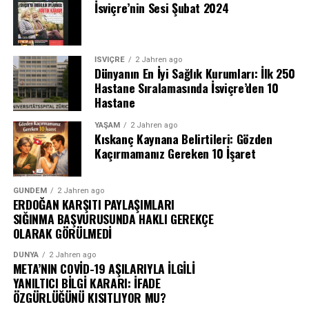
İsviçre’nin Sesi Şubat 2024
İSVIÇRE
2 Jahren ago
Dünyanın En İyi Sağlık Kurumları: İlk 250
Hastane Sıralamasında İsviçre’den 10
Hastane
YAŞAM
2 Jahren ago
Kıskanç Kaynana Belirtileri: Gözden
Kaçırmamanız Gereken 10 İşaret
GÜNDEM
2 Jahren ago
ERDOĞAN KARŞITI PAYLAŞIMLARI
SIĞINMA BAŞVURUSUNDA HAKLI GEREKÇE
OLARAK GÖRÜLMEDİ
DÜNYA
2 Jahren ago
META’NIN COVİD-19 AŞILARIYLA İLGİLİ
YANILTICI BİLGİ KARARI: İFADE
ÖZGÜRLÜĞÜNÜ KISITLIYOR MU?