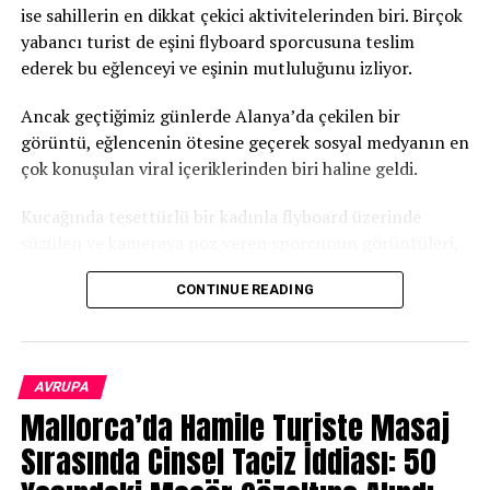
ise sahillerin en dikkat çekici aktivitelerinden biri. Birçok
yabancı turist de eşini flyboard sporcusuna teslim
ederek bu eğlenceyi ve eşinin mutluluğunu izliyor.
Ancak geçtiğimiz günlerde Alanya’da çekilen bir
görüntü, eğlencenin ötesine geçerek sosyal medyanın en
çok konuşulan viral içeriklerinden biri haline geldi.
Kucağında tesettürlü bir kadınla flyboard üzerinde
süzülen ve kameraya poz veren sporcunun görüntüleri,
dijital mecralarda iki farklı toplumsal bakış açısını karşı
CONTINUE READING
karşıya getirdi.
1. Eleştiren Cephe: “Şekil Var, Ruh İhmal Ediliyor”
AVRUPA
Videoyu eleştirenler, temel olarak tesettürün sadelik ve
Mallorca’da Hamile Turiste Masaj
mahremiyet ilkesine vurgu yapıyor. Yapılan yorumlarda;
tesettürün amacının dikkat çekmekten uzak durmak
Sırasında Cinsel Taciz İddiası: 50
olduğu, ancak binlerce kişinin gözü önünde ve sosyal