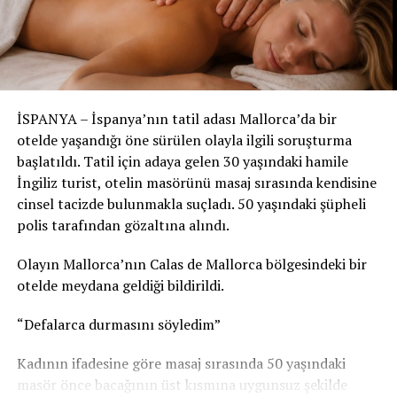
belirtiyor.
Özetle; Alanya semalarında çekilen bu kısa video,
modern yaşamın getirdiği sosyal medya kültürü ile
geleneksel ve dini değerlerin çakıştığı noktada toplumun
olaya ne kadar farklı açılardan bakabildiğini bir kez daha
İSPANYA – İspanya’nın tatil adası Mallorca’da bir
gözler önüne seriyor.
otelde yaşandığı öne sürülen olayla ilgili soruşturma
başlatıldı. Tatil için adaya gelen 30 yaşındaki hamile
İngiliz turist, otelin masörünü masaj sırasında kendisine
cinsel tacizde bulunmakla suçladı. 50 yaşındaki şüpheli
polis tarafından gözaltına alındı.
Olayın Mallorca’nın Calas de Mallorca bölgesindeki bir
otelde meydana geldiği bildirildi.
“Defalarca durmasını söyledim”
Kadının ifadesine göre masaj sırasında 50 yaşındaki
masör önce bacağının üst kısmına uygunsuz şekilde