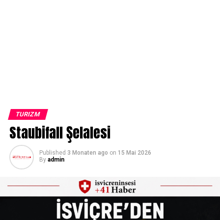
TURIZM
Staubifall Şelalesi
Published
3 Monaten ago
on
15 Mai 2026
By
admin