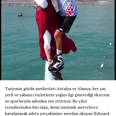
Sosyal medyada binlerce kez izlenen video; kimileri
tarafından „pratik ve gerçekçi bir gözlem“ olarak
yorumlanırken, kimileri tarafından ise „ilişkileri
maddiyata dayandıran bir yaklaşım“ olduğu gerekçesiyle
eleştirildi.
Turizmin gözde merkezleri Antalya ve Alanya, her yaz
yerli ve yabancı turistlerin yoğun ilgi gösterdiği ekstrem
su sporlarıyla adından söz ettiriyor. Bu yılın
trendlerinden biri olan, deniz üstünde metrelerce
havalanarak adeta yerçekimine meydan okuyan flyboard