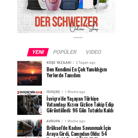
YENI
POPÜLER
VIDEO
KÖŞE YAZILARI
2 Tagen ago
Ben Kendimi En Çok Yanıldığım
Yerlerde Tanıdım
İSVIÇRE
1 Woche ago
İsviçre’de Yaşayan Türkiye
Vatandaşı Kızını Gizlice Takip Edip
Görüntüledi: 96 Gün Tutuklu Kaldı
AVRUPA
1 Woche ago
Brüksel’de Kadını Savunmak İçin
Araya Girdi, Canından Oldu: 54