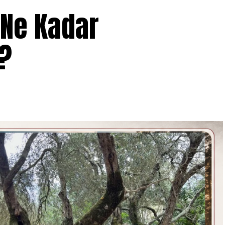
Ne Kadar
z?