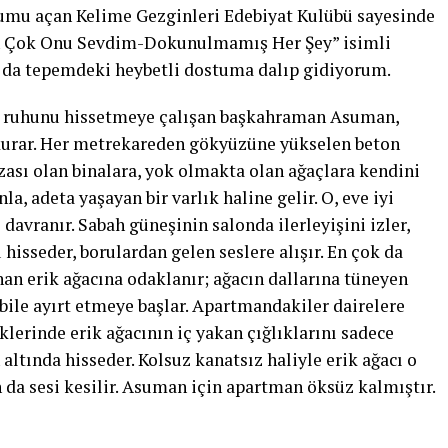
umu açan Kelime Gezginleri Edebiyat Kulübü sayesinde
En Çok Onu Sevdim-Dokunulmamış Her Şey” isimli
n da tepemdeki heybetli dostuma dalıp gidiyorum.
ın ruhunu hissetmeye çalışan başkahraman Asuman,
ğ kurar. Her metrekareden gökyüzüne yükselen beton
ızası olan binalara, yok olmakta olan ağaçlara kendini
, adeta yaşayan bir varlık haline gelir. O, eve iyi
 davranır. Sabah güneşinin salonda ilerleyişini izler,
sseder, borulardan gelen seslere alışır. En çok da
an erik ağacına odaklanır; ağacın dallarına tüneyen
 bile ayırt etmeye başlar. Apartmandakiler dairelere
lerinde erik ağacının iç yakan çığlıklarını sadece
altında hisseder. Kolsuz kanatsız haliyle erik ağacı o
ın da sesi kesilir. Asuman için apartman öksüz kalmıştır.