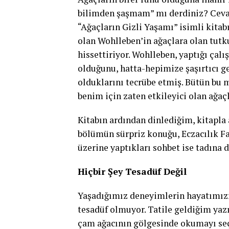
bilimden şaşmam” mı derdiniz? Cevab
“Ağaçların Gizli Yaşamı” isimli kita
olan Wohlleben’in ağaçlara olan tutku
hissettiriyor. Wohlleben, yaptığı çalı
olduğunu, hatta-hepimize şaşırtıcı g
olduklarını tecrübe etmiş. Bütün bu m
benim için zaten etkileyici olan ağaçl
Kitabın ardından dinlediğim, kitapla 
bölümün sürpriz konuğu, Eczacılık Fa
üzerine yaptıkları sohbet ise tadına 
Hiçbir Şey Tesadüf Değil
Yaşadığımız deneyimlerin hayatımızı
tesadüf olmuyor. Tatile geldiğim yaz
çam ağacının gölgesinde okumayı seç