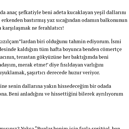
 anaç şefkatiyle beni adeta kucaklayan yeşil dallarını
e erkenden bastırmış yaz sıcağından odamın balkonunun
a karşılaşmak ne ferahlatıcı!
“kızılçam”lardan biri olduğunu tahmin ediyorum. İsmi
eldesinde kaldığım tüm hafta boyunca benden cömertçe
acının, terastan gökyüzüne her baktığımda beni
dayım, merak etme!’ diye fısıldayan varlığını
yuklamak, şaşırtıcı derecede huzur veriyor.
yine senin dallarına yakın hissedeceğim bir odada
na. Beni anladığını ve hissettiğini bilerek ayrılıyorum
mısınız? Yoksa “Bunlar benim için fazla spritüel, ben