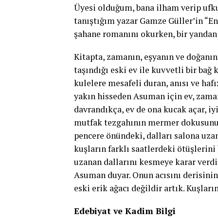
Üyesi olduğum, bana ilham verip ufk
tanıştığım yazar Gamze Güller’in “
şahane romanını okurken, bir yanda
Kitapta, zamanın, eşyanın ve doğan
taşındığı eski ev ile kuvvetli bir ba
kulelere mesafeli duran, anısı ve haf
yakın hisseden Asuman için ev, zamanla
davrandıkça, ev de ona kucak açar, iyi
mutfak tezgahının mermer dokusunu hi
pencere önündeki, dalları salona uzan
kuşların farklı saatlerdeki ötüşlerini
uzanan dallarını kesmeye karar verdik
Asuman duyar. Onun acısını derisinin 
eski erik ağacı değildir artık. Kuşlar
Edebiyat ve Kadim Bilgi