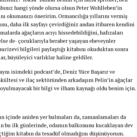
ınız hangi yönde olursa olsun Peter Wohlleben’in
bını okumanızı öneririm. Ormancılığa yıllarını vermiş
su, daha ilk sayfayı çevirdiğiniz andan itibaren kendini
şmalarda ağaçların acıyı hissedebildiğini, hafızaları
else de- çocuklarıyla beraber yaşayan ebeveynler
ucizevi bilgileri paylaştığı kitabını okuduktan sonra
ar, büyüleyici varlıklar haline geldiler.
aynı isimdeki podcast’de, Deniz Yüce Başarır ve
kültesi ve ilaç sektöründen arkadaşım Pelin’in ağaçlar
doyulmayacak bir bilgi ve ilham kaynağı oldu benim için.
n içinde aniden yer bulmaları da, zamanlamaları da
ın bu ilk günlerinde, odamın balkonunu kucaklayan dev
tiğim kitabın da tesadüf olmadığını düşünüyorum.