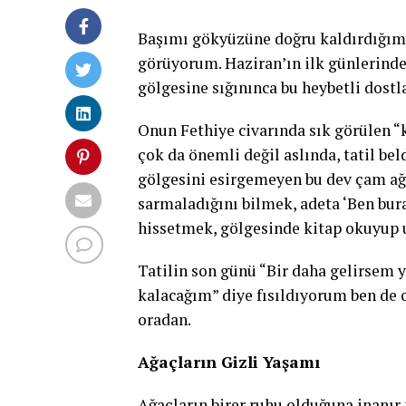
Başımı gökyüzüne doğru kaldırdığımda
görüyorum. Haziran’ın ilk günlerind
gölgesine sığınınca bu heybetli dostl
Onun Fethiye civarında sık görülen 
çok da önemli değil aslında, tatil b
gölgesini esirgemeyen bu dev çam ağ
sarmaladığını bilmek, adeta ‘Ben bura
hissetmek, gölgesinde kitap okuyup u
Tatilin son günü “Bir daha gelirsem 
kalacağım” diye fısıldıyorum ben de o
oradan.
A
ğaçların Gizli Yaşamı
Ağaçların birer ruhu olduğuna inanır 