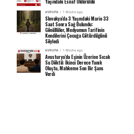
Yaşındaki Esnaf Öldürüldü
AVRUPA
1 Woche ago
Slovakya’da 3 Yaşındaki Mario 33
Saat Sonra Sağ Bulundu:
Gönüllüler, Medyumun Tarifinin
Kendilerini Çocuğa Götürdüğünü
Söyledi
AVRUPA
1 Woche ago
Avusturya’da Eşinin Üzerine Sıcak
Su Döktü: İkinci Derece Yanık
Oluştu, Mahkeme Son Bir Şans
Verdi