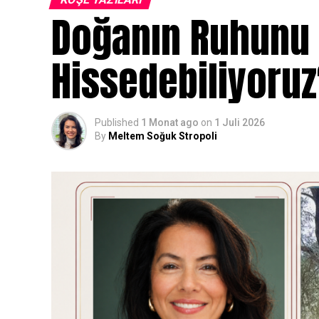
Doğanın Ruhunu 
Hissedebiliyoru
Published
1 Monat ago
on
1 Juli 2026
By
Meltem Soğuk Stropoli