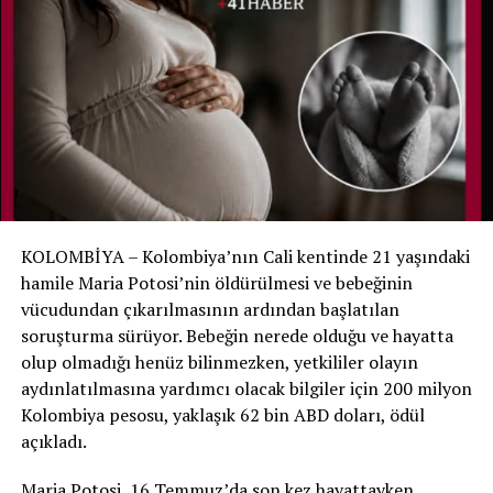
bulunduğu torbayı açtığında Noah’ın hareket ettiğini
fark etti. Görevlinin anlatımına göre bebek daha sonra
öksürmeye ve nefes almaya çalışır gibi sesler çıkarmaya
başladı.
Bunun üzerine hastane ekibine hemen haber verildi.
Noah yeniden muayene edildi ve yaşam belirtilerinin
bulunduğu belirlenerek yenidoğan yoğun bakımına geri
alındı.
KOLOMBİYA – Kolombiya’nın Cali kentinde 21 yaşındaki
Aile hastaneyi suçlamıyor
hamile Maria Potosi’nin öldürülmesi ve bebeğinin
vücudundan çıkarılmasının ardından başlatılan
Hastane, ölüm tespitinde gerekli tıbbi ve yasal
soruşturma sürüyor. Bebeğin nerede olduğu ve hayatta
prosedürlerin uygulandığını ve mevcut bulgular ışığında
olup olmadığı henüz bilinmezken, yetkililer olayın
bir ihmal tespit edilmediğini açıkladı. Noah’ın annesi de
aydınlatılmasına yardımcı olacak bilgiler için 200 milyon
hastane personelinin oğlunu kurtarmak için yoğun çaba
Kolombiya pesosu, yaklaşık 62 bin ABD doları, ödül
gösterdiğini belirterek sağlık ekibini suçlamadıklarını
açıkladı.
söyledi.
Maria Potosi, 16 Temmuz’da son kez hayattayken