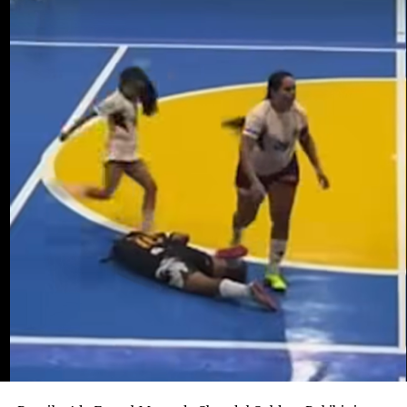
sorgulandı ve daha sonra serbest bırakıldı. Cinayetin
bebeği almak amacıyla işlenmiş olabileceği ihtimali
araştırılıyor. Ancak bunun henüz kanıtlanmış bir sonuç
değil, soruşturma kapsamında değerlendirilen bir ihtimal
olduğu belirtiliyor.
Ailenin açıklamasına göre Potosi bir kız çocuğu
bekliyordu. 12 Ağustos’ta dünyaya gelmesi beklenen
bebeğe “Alahia” adı verilmişti.
Maria Potosi toprağa verilirken soruşturmanın en
önemli sorusu hâlâ yanıt bekliyor: Alahia nerede ve
hayatta mı?