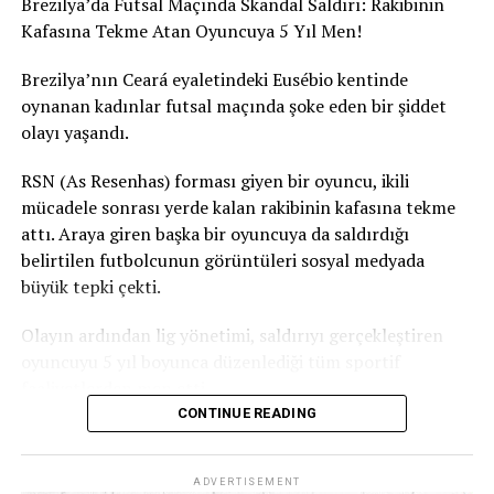
Brezilya’da Futsal Maçında Skandal Saldırı: Rakibinin
Kafasına Tekme Atan Oyuncuya 5 Yıl Men!
Brezilya’nın Ceará eyaletindeki Eusébio kentinde
oynanan kadınlar futsal maçında şoke eden bir şiddet
olayı yaşandı.
RSN (As Resenhas) forması giyen bir oyuncu, ikili
mücadele sonrası yerde kalan rakibinin kafasına tekme
attı. Araya giren başka bir oyuncuya da saldırdığı
belirtilen futbolcunun görüntüleri sosyal medyada
büyük tepki çekti.
Olayın ardından lig yönetimi, saldırıyı gerçekleştiren
oyuncuyu 5 yıl boyunca düzenlediği tüm sportif
faaliyetlerden men etti.
CONTINUE READING
Ceará Sivil Polisi de olayla ilgili soruşturma başlattı.
ADVERTISEMENT