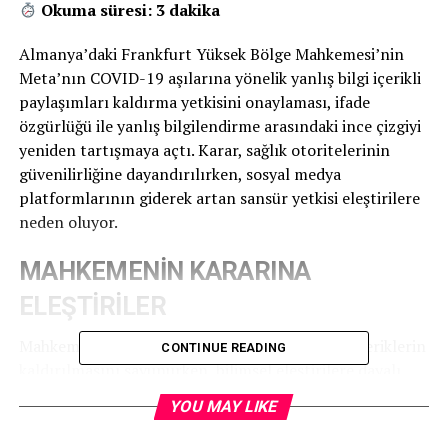
Okuma süresi: 3 dakika
Almanya’daki Frankfurt Yüksek Bölge Mahkemesi’nin
Meta’nın COVID-19 aşılarına yönelik yanlış bilgi içerikli
paylaşımları kaldırma yetkisini onaylaması, ifade
özgürlüğü ile yanlış bilgilendirme arasındaki ince çizgiyi
yeniden tartışmaya açtı. Karar, sağlık otoritelerinin
güvenilirliğine dayandırılırken, sosyal medya
platformlarının giderek artan sansür yetkisi eleştirilere
neden oluyor.
MAHKEMENİN KARARINA
ELEŞTİRİLER
Mahkeme, „yanlış bilgi“ olarak değerlendirilen içeriklerin
CONTINUE READING
kaldırılmasını savunurken, bilimsel eleştirilere dayalı
paylaşımların bu kapsamda olmadığını belirtti. Ancak
YOU MAY LIKE
eleştirmenler, bu kararın ifade özgürlüğünü tehdit eden
bir emsal oluşturduğunu savunuyor. Çünkü „yanlış bilgi“