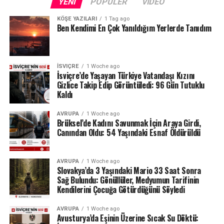
YENI
POPÜLER
VIDEO
KÖŞE YAZILARI
1 Tag ago
Ben Kendimi En Çok Yanıldığım Yerlerde Tanıdım
İSVIÇRE
1 Woche ago
İsviçre’de Yaşayan Türkiye Vatandaşı Kızını
Gizlice Takip Edip Görüntüledi: 96 Gün Tutuklu
Kaldı
AVRUPA
1 Woche ago
Brüksel’de Kadını Savunmak İçin Araya Girdi,
Canından Oldu: 54 Yaşındaki Esnaf Öldürüldü
AVRUPA
1 Woche ago
Slovakya’da 3 Yaşındaki Mario 33 Saat Sonra
Sağ Bulundu: Gönüllüler, Medyumun Tarifinin
Kendilerini Çocuğa Götürdüğünü Söyledi
AVRUPA
1 Woche ago
Avusturya’da Eşinin Üzerine Sıcak Su Döktü: