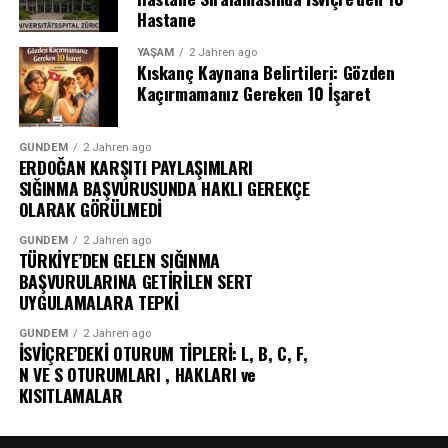
Hastane
YAŞAM
2 Jahren ago
Kıskanç Kaynana Belirtileri: Gözden
Kaçırmamanız Gereken 10 İşaret
GÜNDEM
2 Jahren ago
ERDOĞAN KARŞITI PAYLAŞIMLARI
SIĞINMA BAŞVURUSUNDA HAKLI GEREKÇE
OLARAK GÖRÜLMEDİ
GÜNDEM
2 Jahren ago
TÜRKİYE’DEN GELEN SIĞINMA
BAŞVURULARINA GETİRİLEN SERT
UYGULAMALARA TEPKİ
GÜNDEM
2 Jahren ago
İSVİÇRE’DEKİ OTURUM TİPLERİ: L, B, C, F,
N VE S OTURUMLARI , HAKLARI ve
KISITLAMALAR