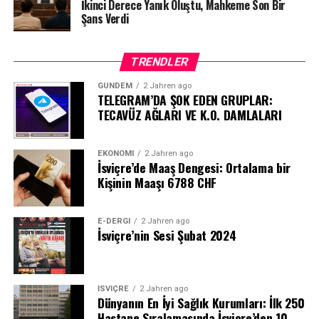
İkinci Derece Yanık Oluştu, Mahkeme Son Bir
Şans Verdi
TRENDLER
GÜNDEM
2 Jahren ago
TELEGRAM’DA ŞOK EDEN GRUPLAR:
TECAVÜZ AĞLARI VE K.O. DAMLALARI
EKONOMI
2 Jahren ago
İsviçre’de Maaş Dengesi: Ortalama bir
Kişinin Maaşı 6788 CHF
E-DERGI
2 Jahren ago
İsviçre’nin Sesi Şubat 2024
İSVIÇRE
2 Jahren ago
Dünyanın En İyi Sağlık Kurumları: İlk 250
Hastane Sıralamasında İsviçre’den 10