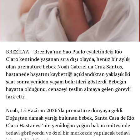
belirliyor? Meta’nın, otoritelerle iş birliği içinde hareket
ederek belirli görüşleri öne çıkarması, farklı seslerin
bastırılmasına neden olabilir.
Eleştirmenler, Meta’nın yanlış bilgiyle mücadelede
gösterdiği çabaların, ifade özgürlüğü ve demokratik
tartışma ortamını zedelediğini iddia ediyor. Çünkü
BREZİLYA – Brezilya’nın São Paulo eyaletindeki Rio
bilimsel gerçeklik, tartışmalarla şekillenir ve bilgiye
Claro kentinde yaşanan sıra dışı olayda, henüz bir aylık
dayalı eleştiriler bu sürecin vazgeçilmez bir parçasıdır.
olan prematüre bebek Noah Gabriel da Cruz Santos,
YANLIŞ BİLGİYE KARŞI
hastanede hayatını kaybettiği açıklandıktan yaklaşık iki
saat sonra yeniden yaşam belirtileri gösterdi. Bebeğin
MÜCADELEDE DENGE ARAYIŞI
hayatta olduğunu, cenazeyi teslim almaya gelen görevli
fark etti.
Mahkeme kararı, sosyal medya platformlarının
sorumluluğunu artırırken, kullanıcıların özgürce bilgi
Noah, 15 Haziran 2026’da prematüre dünyaya geldi.
paylaşma hakkını sınırlayabileceği endişelerini
Doğuştan damak yarığı bulunan bebek, Santa Casa de Rio
beraberinde getiriyor. Meta’nın içerik kaldırma
Claro Hastanesi’nin yenidoğan yoğun bakım ünitesinde
politikasının kapsamı netleştirilmedikçe, hangi bilginin
tedavi görüyordu ve özel bir merkezde yapılacak tedavi
„yanlış“ sayıldığına dair sorular belirsizliğini koruyacak.