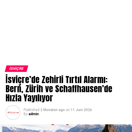
İSVIÇRE
İsviçre’de Zehirli Tırtıl Alarmı:
Bern, Zürih ve Schaffhausen’de
Hızla Yayılıyor
Published
2 Monaten ago
on
11 Juni 2026
By
admin