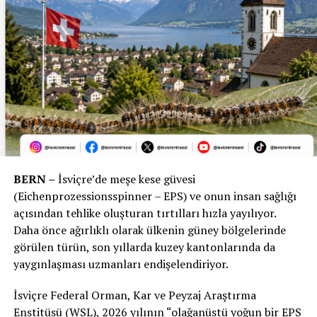
BERN –
İsviçre’de meşe kese güvesi
(Eichenprozessionsspinner – EPS) ve onun insan sağlığı
açısından tehlike oluşturan tırtılları hızla yayılıyor.
Daha önce ağırlıklı olarak ülkenin güney bölgelerinde
görülen türün, son yıllarda kuzey kantonlarında da
yaygınlaşması uzmanları endişelendiriyor.
İsviçre Federal Orman, Kar ve Peyzaj Araştırma
Enstitüsü (WSL), 2026 yılının “olağanüstü yoğun bir EPS