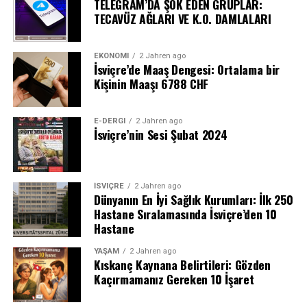
TELEGRAM’DA ŞOK EDEN GRUPLAR:
TECAVÜZ AĞLARI VE K.O. DAMLALARI
EKONOMI
2 Jahren ago
İsviçre’de Maaş Dengesi: Ortalama bir
Kişinin Maaşı 6788 CHF
E-DERGI
2 Jahren ago
İsviçre’nin Sesi Şubat 2024
İSVIÇRE
2 Jahren ago
Dünyanın En İyi Sağlık Kurumları: İlk 250
Hastane Sıralamasında İsviçre’den 10
Hastane
YAŞAM
2 Jahren ago
Kıskanç Kaynana Belirtileri: Gözden
Kaçırmamanız Gereken 10 İşaret