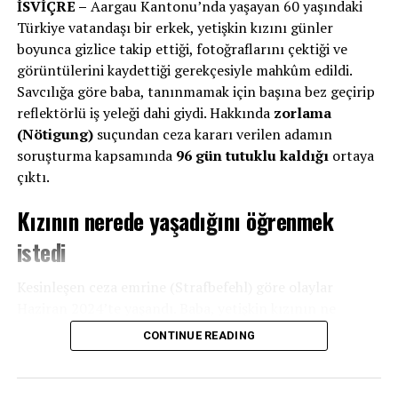
İSVİÇRE –
Aargau Kantonu’nda yaşayan 60 yaşındaki
Belirtiler Neler?
Türkiye vatandaşı bir erkek, yetişkin kızını günler
boyunca gizlice takip ettiği, fotoğraflarını çektiği ve
Zehirli kıllarla temas eden kişilerde şu belirtiler
görüntülerini kaydettiği gerekçesiyle mahkûm edildi.
görülebiliyor:
Savcılığa göre baba, tanınmamak için başına bez geçirip
reflektörlü iş yeleği dahi giydi. Hakkında
zorlama
(Nötigung)
suçundan ceza kararı verilen adamın
Şiddetli kaşıntı
soruşturma kapsamında
96 gün tutuklu kaldığı
ortaya
Ağrılı cilt kızarıklıkları
çıktı.
Kurdeşen ve kabarcıklar
Kızının nerede yaşadığını öğrenmek
Deride döküntü ve iltihaplanma
istedi
Göz ve solunum yolu tahrişi
Nadir durumlarda nefes darlığı ve alerjik şok
Kesinleşen ceza emrine (Strafbefehl) göre olaylar
Haziran 2024’te yaşandı. Baba, yetişkin kızının ne
Uzmanlar, doğrudan temasın şart olmadığını vurguluyor.
yaptığını ve nerede yaşadığını öğrenmek amacıyla
17-19
CONTINUE READING
Rüzgârın taşıdığı kıllar yüzlerce metre uzağa kadar
Haziran tarihleri arasında
kızını birkaç gün boyunca
ulaşabiliyor.
takip etti.