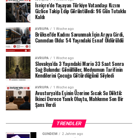
nedeniyle göldeki tekne seferleri de durduruldu.
İsviçre’de Yaşayan Türkiye Vatandaşı Kızını
Gizlice Takip Edip Görüntüledi: 96 Gün Tutuklu
Kaldı
Lac des Brenets daha önce de uzun kuraklık
dönemlerinde benzer sorunlar yaşamış, özellikle 2022
AVRUPA
1 Woche ago
yazında su seviyesi ciddi şekilde gerilemişti.
Brüksel’de Kadını Savunmak İçin Araya Girdi,
Canından Oldu: 54 Yaşındaki Esnaf Öldürüldü
Ren Şelalesi’ndeki son durum ise İsviçre’de devam eden
yağış eksikliğinin nehir ve göller üzerindeki etkisini
AVRUPA
1 Woche ago
gözler önüne seriyor.
Slovakya’da 3 Yaşındaki Mario 33 Saat Sonra
Sağ Bulundu: Gönüllüler, Medyumun Tarifinin
Kaynak: BAFU / BRK News
Kendilerini Çocuğa Götürdüğünü Söyledi
AVRUPA
1 Woche ago
Avusturya’da Eşinin Üzerine Sıcak Su Döktü:
İkinci Derece Yanık Oluştu, Mahkeme Son Bir
Şans Verdi
TRENDLER
GÜNDEM
2 Jahren ago