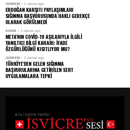
GÜNDEM
2 Jahren ago
ERDOĞAN KARŞITI PAYLAŞIMLARI
SIĞINMA BAŞVURUSUNDA HAKLI GEREKÇE
OLARAK GÖRÜLMEDİ
DÜNYA
2 Jahren ago
META’NIN COVİD-19 AŞILARIYLA İLGİLİ
YANILTICI BİLGİ KARARI: İFADE
ÖZGÜRLÜĞÜNÜ KISITLIYOR MU?
GÜNDEM
2 Jahren ago
TÜRKİYE’DEN GELEN SIĞINMA
BAŞVURULARINA GETİRİLEN SERT
UYGULAMALARA TEPKİ