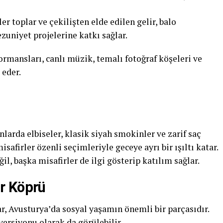
r toplar ve çekilişten elde edilen gelir, balo
zuniyet projelerine katkı sağlar.
ormansları, canlı müzik, temalı fotoğraf köşeleri ve
 eder.
onlarda elbiseler, klasik siyah smokinler ve zarif saç
firler özenli seçimleriyle geceye ayrı bir ışıltı katar.
il, başka misafirler de ilgi gösterip katılım sağlar.
r Köprü
r, Avusturya’da sosyal yaşamın önemli bir parçasıdır.
ersiyonu olarak da görülebilir.