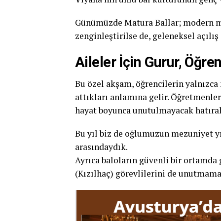
Günümüzde Matura Ballar; modern müz
zenginleştirilse de, geleneksel açıl
Aileler İçin Gurur, Öğr
Bu özel akşam, öğrencilerin yalnızca
attıkları anlamına gelir. Öğretmenleri
hayat boyunca unutulmayacak hatırala
Bu yıl biz de oğlumuzun mezuniyet yıl
arasındaydık.
Ayrıca baloların güvenli bir ortamda 
(Kızılhaç) görevlilerini de unutmama