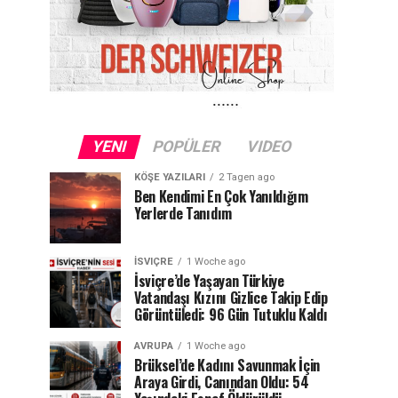
YENI
POPÜLER
VIDEO
KÖŞE YAZILARI
2 Tagen ago
Ben Kendimi En Çok Yanıldığım
Yerlerde Tanıdım
İSVIÇRE
1 Woche ago
İsviçre’de Yaşayan Türkiye
Vatandaşı Kızını Gizlice Takip Edip
Görüntüledi: 96 Gün Tutuklu Kaldı
AVRUPA
1 Woche ago
Brüksel’de Kadını Savunmak İçin
Araya Girdi, Canından Oldu: 54