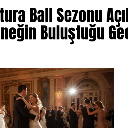
ura Ball Sezonu Açıl
eneğin Buluştuğu Ge