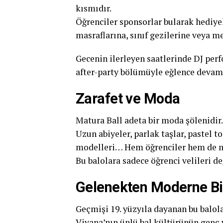
kısmıdır.
Öğrenciler sponsorlar bularak hediyele
masraflarına, sınıf gezilerine veya me
Gecenin ilerleyen saatlerinde DJ perf
after-party bölümüyle eğlence devam
Zarafet ve Moda
Matura Ball adeta bir moda şölenidir.
Uzun abiyeler, parlak taşlar, pastel t
modelleri… Hem öğrenciler hem de misa
Bu balolara sadece öğrenci velileri değ
Gelenekten Moderne Bi
Geçmişi 19. yüzyıla dayanan bu balola
Viyana’nın ünlü bal kültürünün genç v