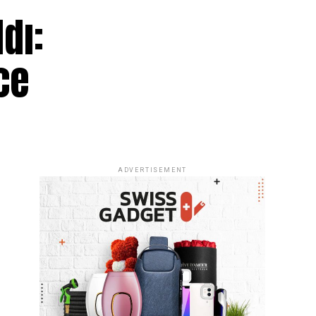
dı:
ce
ADVERTISEMENT