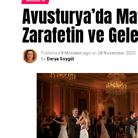
Avusturya’da Mat
Zarafetin ve Gel
Published
8 Monaten ago
on
28 November 2025
By
Derya Soygül