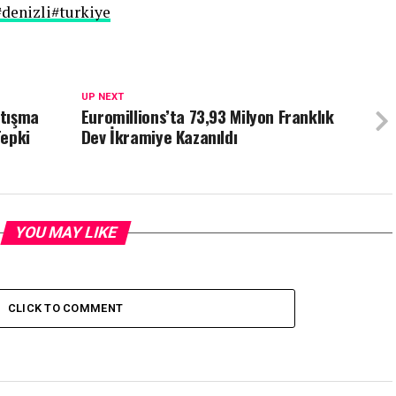
#denizli
#turkiye
UP NEXT
rtışma
Euromillions’ta 73,93 Milyon Franklık
Tepki
Dev İkramiye Kazanıldı
YOU MAY LIKE
CLICK TO COMMENT