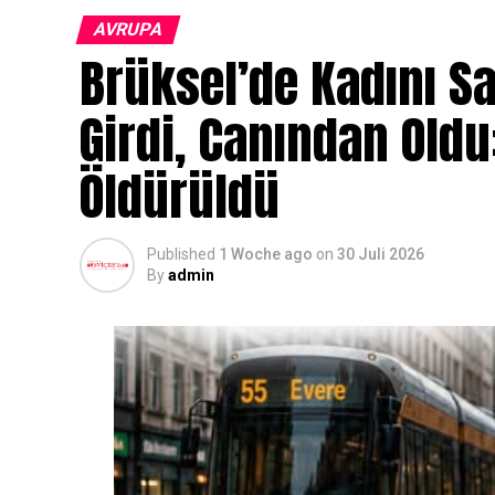
AVRUPA
Brüksel’de Kadını S
Girdi, Canından Oldu
Öldürüldü
Published
1 Woche ago
on
30 Juli 2026
By
admin