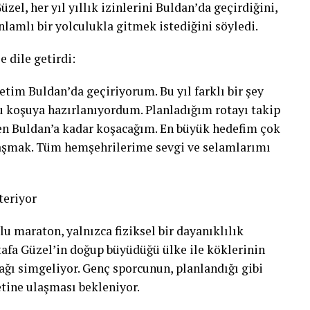
el, her yıl yıllık izinlerini Buldan’da geçirdiğini,
lamlı bir yolculukla gitmek istediğini söyledi.
 dile getirdi:
tim Buldan’da geçiriyorum. Bu yıl farklı bir şey
bu koşuya hazırlanıyordum. Planladığım rotayı takip
n Buldan’a kadar koşacağım. En büyük hedefim çok
şmak. Tüm hemşehrilerime sevgi ve selamlarımı
teriyor
u maraton, yalnızca fiziksel bir dayanıklılık
afa Güzel’in doğup büyüdüğü ülke ile köklerinin
ğı simgeliyor. Genç sporcunun, planlandığı gibi
ine ulaşması bekleniyor.