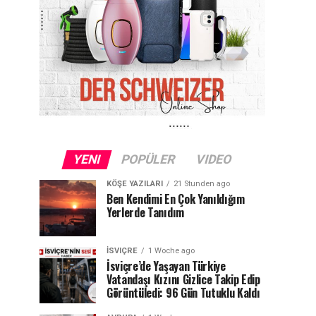
YENI
POPÜLER
VIDEO
KÖŞE YAZILARI
21 Stunden ago
Ben Kendimi En Çok Yanıldığım
Yerlerde Tanıdım
İSVIÇRE
1 Woche ago
İsviçre’de Yaşayan Türkiye
Vatandaşı Kızını Gizlice Takip Edip
Görüntüledi: 96 Gün Tutuklu Kaldı