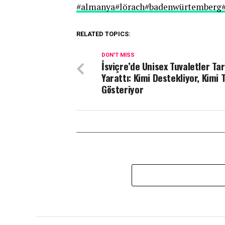
#almanya
#lörach
#badenwürtemberg
RELATED TOPICS:
DON'T MISS
İsviçre’de Unisex Tuvaletler Ta
Yarattı: Kimi Destekliyor, Kimi 
Gösteriyor