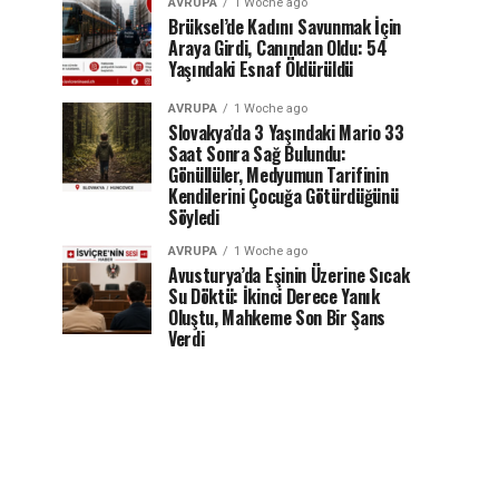
AVRUPA
1 Woche ago
Brüksel’de Kadını Savunmak İçin
Araya Girdi, Canından Oldu: 54
Yaşındaki Esnaf Öldürüldü
AVRUPA
1 Woche ago
Slovakya’da 3 Yaşındaki Mario 33
Saat Sonra Sağ Bulundu:
Gönüllüler, Medyumun Tarifinin
Kendilerini Çocuğa Götürdüğünü
Söyledi
AVRUPA
1 Woche ago
Avusturya’da Eşinin Üzerine Sıcak
Su Döktü: İkinci Derece Yanık
Oluştu, Mahkeme Son Bir Şans
Verdi