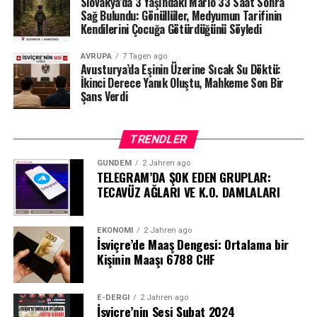
Slovakya’da 3 Yaşındaki Mario 33 Saat Sonra
Sağ Bulundu: Gönüllüler, Medyumun Tarifinin
Kendilerini Çocuğa Götürdüğünü Söyledi
AVRUPA
7 Tagen ago
Avusturya’da Eşinin Üzerine Sıcak Su Döktü:
İkinci Derece Yanık Oluştu, Mahkeme Son Bir
Şans Verdi
TRENDLER
GÜNDEM
2 Jahren ago
TELEGRAM’DA ŞOK EDEN GRUPLAR:
TECAVÜZ AĞLARI VE K.O. DAMLALARI
EKONOMI
2 Jahren ago
İsviçre’de Maaş Dengesi: Ortalama bir
Kişinin Maaşı 6788 CHF
E-DERGI
2 Jahren ago
İsviçre’nin Sesi Şubat 2024