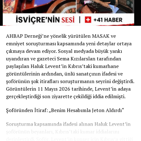
bir ilk olma özelliği taşıyor. Bugüne kadar köpek sahipleri
yalnızca dışkıyı temizlemekle yükümlüyken, Chiasso
Belediyesi bu zorunluluğu idrarı da kapsayacak şekilde
genişleten ilk belediye oldu.
AHBAP Derneği’ne yönelik yürütülen MASAK ve
Yetkililer, uygulamanın başarılı olması halinde benzer
emniyet soruşturması kapsamında yeni detaylar ortaya
düzenlemelerin diğer İsviçre belediyelerinde de
çıkmaya devam ediyor. Sosyal medyada büyük yankı
gündeme gelebileceğini belirtiyor.
uyandıran ve gazeteci Sema Kızılarslan tarafından
paylaşılan Haluk Levent’in Kıbrıs’taki kumarhane
Sizce bu uygulama tüm İsviçre’de uygulanmalı mı?
görüntülerinin ardından, ünlü sanatçının ifadesi ve
Görüşlerinizi yorumlarda paylaşabilirsiniz.
şoförünün şok itirafları soruşturmanın seyrini değiştirdi.
Görüntülerin 11 Mayıs 2026 tarihinde, Levent’in adaya
Kaynak: İsviçre Devlet Televizyonu RSI
gerçekleştirdiği son ziyarette çekildiği iddia edilmişti.
Şoföründen İtiraf: „Benim Hesabımla Jeton Aldırdı“
Soruşturma kapsamında ifadesi alınan Haluk Levent’in
şoförünün beyanları, Kıbrıs’taki kumar iddialarını
derinleştirdi. Şoför, Levent’in konser için Kıbrıs’a gittiği