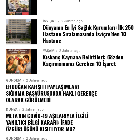
İSVIÇRE
2 Jahren ago
Dünyanın En İyi Sağlık Kurumları: İlk 250
Hastane Sıralamasında İsviçre’den 10
Hastane
YAŞAM
2 Jahren ago
Kıskanç Kaynana Belirtileri: Gözden
Kaçırmamanız Gereken 10 İşaret
GÜNDEM
2 Jahren ago
ERDOĞAN KARŞITI PAYLAŞIMLARI
SIĞINMA BAŞVURUSUNDA HAKLI GEREKÇE
OLARAK GÖRÜLMEDİ
DÜNYA
2 Jahren ago
META’NIN COVİD-19 AŞILARIYLA İLGİLİ
YANILTICI BİLGİ KARARI: İFADE
ÖZGÜRLÜĞÜNÜ KISITLIYOR MU?
GÜNDEM
2 Jahren ago