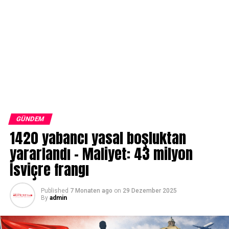
GÜNDEM
1420 yabancı yasal boşluktan
yararlandı – Maliyet: 43 milyon
İsviçre frangı
Published
7 Monaten ago
on
29 Dezember 2025
By
admin