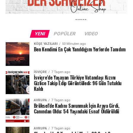
dille yalanladı.
„Yolsuzluk Değil, Usulsüzlük Olabilir“
Derneğin finansal süreçlerine dair ticari detaylara da
YENI
POPÜLER
VIDEO
değinen Levent, zaman zaman Ahbap’a ait bazı çek ve
KÖŞE YAZILARI
50 Minuten ago
senetleri teminat olarak kullandığını itiraf etti. Bu
Ben Kendimi En Çok Yanıldığım Yerlerde Tanıdım
durumun hukuki açıdan bir „usulsüzlük“ olarak
görülebileceğini ancak kesinlikle bir „yolsuzluk“
olmadığını savunan sanatçı, derneğin tüm harcama ve
İSVIÇRE
7 Tagen ago
belgelerinin şeffaf olduğunu, İçişleri Bakanlığı
İsviçre’de Yaşayan Türkiye Vatandaşı Kızını
tarafından da düzenli olarak denetlendiğini hatırlattı.
Gizlice Takip Edip Görüntüledi: 96 Gün Tutuklu
Kaldı
Milyonlarca liralık para transferleri ve şoförün iddiaları
AVRUPA
7 Tagen ago
üzerinden derinleşen soruşturmada gözler, yargı
Brüksel’de Kadını Savunmak İçin Araya Girdi,
makamlarının atacağı bir sonraki adıma çevrilmiş
Canından Oldu: 54 Yaşındaki Esnaf Öldürüldü
durumda.
#ahbap
#turkiye
#sondakika
AVRUPA
7 Tagen ago