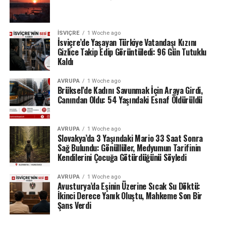
24 Temmuz ölçümlerinde göl seviyesi denizden 742,13
metre, çıkıştaki su debisi ise yalnızca saniyede 1,2
metreküp olarak kaydedildi. Su seviyesinin düşmesi
İSVIÇRE
1 Woche ago
nedeniyle göldeki tekne seferleri de durduruldu.
İsviçre’de Yaşayan Türkiye Vatandaşı Kızını
Gizlice Takip Edip Görüntüledi: 96 Gün Tutuklu
Kaldı
Lac des Brenets daha önce de uzun kuraklık
dönemlerinde benzer sorunlar yaşamış, özellikle 2022
AVRUPA
1 Woche ago
yazında su seviyesi ciddi şekilde gerilemişti.
Brüksel’de Kadını Savunmak İçin Araya Girdi,
Canından Oldu: 54 Yaşındaki Esnaf Öldürüldü
Ren Şelalesi’ndeki son durum ise İsviçre’de devam eden
yağış eksikliğinin nehir ve göller üzerindeki etkisini
AVRUPA
1 Woche ago
gözler önüne seriyor.
Slovakya’da 3 Yaşındaki Mario 33 Saat Sonra
Sağ Bulundu: Gönüllüler, Medyumun Tarifinin
Kaynak: BAFU / BRK News
Kendilerini Çocuğa Götürdüğünü Söyledi
AVRUPA
1 Woche ago
Avusturya’da Eşinin Üzerine Sıcak Su Döktü:
İkinci Derece Yanık Oluştu, Mahkeme Son Bir
Şans Verdi