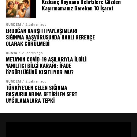
Kıskanç Kaynana Belirtileri: Gözden
Kaçırmamanız Gereken 10 İşaret
GÜNDEM
2 Jahren ago
ERDOĞAN KARŞITI PAYLAŞIMLARI
SIĞINMA BAŞVURUSUNDA HAKLI GEREKÇE
OLARAK GÖRÜLMEDİ
DÜNYA
2 Jahren ago
META’NIN COVİD-19 AŞILARIYLA İLGİLİ
YANILTICI BİLGİ KARARI: İFADE
ÖZGÜRLÜĞÜNÜ KISITLIYOR MU?
GÜNDEM
2 Jahren ago
TÜRKİYE’DEN GELEN SIĞINMA
BAŞVURULARINA GETİRİLEN SERT
UYGULAMALARA TEPKİ