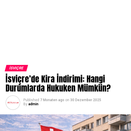
İSVIÇRE
İsviçre’de Kira İndirimi: Hangi
Durumlarda Hukuken Mümkün?
Published
7 Monaten ago
on
30 Dezember 2025
By
admin