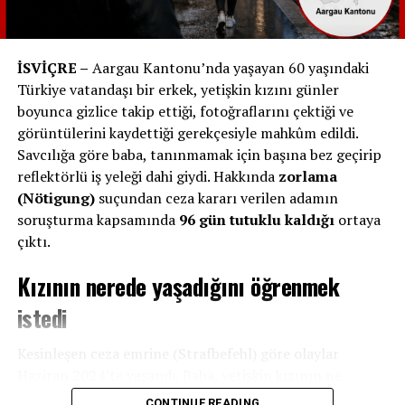
desteklenmesi
büyük önem taşıyor. Uyuşmazlık hâlinde
ilk başvuru mercii, ücretsiz ve zorunlu arabuluculuk
kurumu olan **Schlichtungsstelle (Kira Uzlaştırma
İSVİÇRE –
Aargau Kantonu’nda yaşayan 60 yaşındaki
Kurulu)**dur.
Türkiye vatandaşı bir erkek, yetişkin kızını günler
Hukuki dayanak:
boyunca gizlice takip ettiği, fotoğraflarını çektiği ve
İsviçre Borçlar Kanunu (OR) md. 259a–259d, 270a
görüntülerini kaydettiği gerekçesiyle mahkûm edildi.
Federal Mahkeme kararları
Savcılığa göre baba, tanınmamak için başına bez geçirip
Mieterverband (Kiracılar Birliği) ve hukukçu
reflektörlü iş yeleği dahi giydi. Hakkında
zorlama
rehberleri
(Nötigung)
suçundan ceza kararı verilen adamın
soruşturma kapsamında
96 gün tutuklu kaldığı
ortaya
İsviçre’de güncel haberleri bilgileri takip etmek için
çıktı.
tüm sosyal medya platformlarında
Kızının nerede yaşadığını öğrenmek
@isvicreninsesi
’ni takip edin.
istedi
RELATED TOPICS:
Kesinleşen ceza emrine (Strafbefehl) göre olaylar
UP NEXT
Sınırın ötesinde yüzde 150’ye varan fark: Grip ilaçları
Haziran 2024’te yaşandı. Baba, yetişkin kızının ne
Almanya’da çok daha ucuz
yaptığını ve nerede yaşadığını öğrenmek amacıyla
17-19
CONTINUE READING