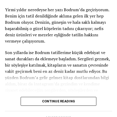
bambaşka. Hugo’nun odalarında dolaşırken, eserlerinin
Nati izledik. Bana göre Murat Yakın dönemindeki bu
ardında yalnızca büyük bir edebi yetenek değil; yaşadığı
Yirmi yıldır neredeyse her yazı Bodrum’da geçiriyorum.
takım, İsviçre futbol tarihinin en olgun ve en karakterli
çağla hesaplaşan, haksızlığa itiraz eden ve insanı bütün
Benim için tatil denildiğinde aklıma gelen ilk yer hep
takımlarından biri olarak hatırlanacaktır.
çelişkileriyle anlamaya çalışan büyük bir hayat olduğunu
Bodrum oluyor. Denizin, güneşin ve hala saklı kalmayı
hissettim.
başarabilmiş o güzel köşelerin tadını çıkarıyor; nefis
Evet, bugün biraz burukuz. Çünkü bu hikâyenin biraz
deniz ürünleri ve mezeler eşliğinde tatilin hakkını
daha devam etmesini isterdik. Ama üzülürken bile gurur
Kendi sözünü en çok kendi yaşamıyla doğrulayan
vermeye çalışıyorum.
duyabiliyorsak, demek ki doğru yoldayız.
yazarlardan biri belki de Victor Hugo. Okumaya değer
şeyler yazdı. Yazılmaya değer bir hayat yaşadı.
Son yıllarda ise Bodrum tatillerime küçük edebiyat ve
Bazen kupayı kaldıran değil, sahadan başı dik ayrılan
sanat durakları da eklemeye başladım. Sergileri gezmek,
takım da alkışı hak eder.
bir söyleşiye katılmak, kitapların ve sanatın çevresinde
Teşekkürler Murat Yakın.
vakit geçirmek beni en az deniz kadar mutlu ediyor. Bu
yüzden Bodrum’a gelir gelmez kitap dostlarımdan bilgi
Teşekkürler Nati.
aldım, biraz da Instagram’da gezindim ve kendime
ziyaret edebileceğim sergilerden, söyleşilerden ve
Bu sadece bir veda değil, belki de yeni başarıların
edebiyat buluşmalarından oluşan küçük bir liste
başlangıcıdır.
CONTINUE READING
hazırladım.
#MuratYakin
#schweiz
#isviçre
#switerland
#futbo
Karşıma çıkan ilk etkinlik, Bodrum’un yeni sanat