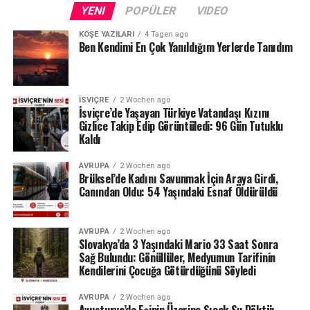
bir araştırma da yapmıştım.
YENI
POPÜLER
VIDEO
KÖŞE YAZILARI
4 Tagen ago
Nazlı Eray Ankara’da doğmuş olsa da çocukluğu ve
Ben Kendimi En Çok Yanıldığım Yerlerde Tanıdım
gençliği İstanbul’da geçmiş. Daha sonra bir gece treniyle
Ankara’ya geliyor ve kendi anlatımıyla, geliş o geliş…
Yıllarca Ankara’dan ayrılamıyor. Şehri ilk gördüğünde
İSVIÇRE
2 Wochen ago
“İnsanlar burada nasıl yaşıyor?” diye düşünse de
İsviçre’de Yaşayan Türkiye Vatandaşı Kızını
zamanla Ankara onun için bir tür hangara dönüşüyor.
Gizlice Takip Edip Görüntüledi: 96 Gün Tutuklu
Kaldı
İnsanlarıyla, anılarıyla ve sokaklarıyla ona durmadan
malzeme taşıyan büyük bir hikaye deposu oluyor.
AVRUPA
2 Wochen ago
Yaklaşık beş yıl önce ise Ankara’dan ayrılarak Bodrum’a
Brüksel’de Kadını Savunmak İçin Araya Girdi,
yerleşiyor.
Canından Oldu: 54 Yaşındaki Esnaf Öldürüldü
Nazlı Eray’ın Edebiyat Evreni
AVRUPA
2 Wochen ago
Slovakya’da 3 Yaşındaki Mario 33 Saat Sonra
Büyülü gerçekçiliğin Türk edebiyatındaki en önemli
Sağ Bulundu: Gönüllüler, Medyumun Tarifinin
temsilcilerinden biri kabul edilen Nazlı Eray, öykü ve
Kendilerini Çocuğa Götürdüğünü Söyledi
romanlarında gerçekle gerçek dışını öylesine ustalıkla iç
içe geçiriyor ki okurken kendinizi “Böyle bir şey olur
AVRUPA
2 Wochen ago