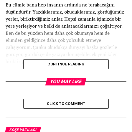
Bu cümle bana hep insanın ardında ne bırakacağını
düşündürür. Yazdıklarımız, okuduklarımız, gördüğümüz
yerler, biriktirdiğimiz anlar. Hepsi zamanla içimizde bir
yere yerleşiyor ve belki de anlatacaklarımızı çoğaltıyor.
Ben de bu yüzden hem daha çok okumaya hem de
elimden geldiğince daha çok yolculuk etmeye
çalışıyorum. Çünkü okudukça dünyayı başka gözlerle
görüyor, gördükçe de yazıya dönüşebilecek yeni izler
biriktiriyorum
.
CONTINUE READING
Geçtiğimiz hafta gerçekleştirdiğim Paris gezimde bu
sefer, uzun zamandır görmek istediğim edebi bir durağın
YOU MAY LIKE
peşine düştüm: Maison de Victor Hugo. Paris’in en güzel
meydanlarından Place des Vosges’da yer alan bu ev,
müze olarak ziyaret edilebiliyor. Hugo, yaklaşık 280
CLICK TO COMMENT
metrekarelik bu dairede 1832’den 1848’e kadar, yani 16
yıl yaşamış; burası onun hayatında en uzun süre kaldığı
evlerden biri olmuş. Victor Hugo’nun bir dönem yaşadığı
bu evi ziyaret etmek, benim için sıradan bir müze
KÖŞE YAZILARI