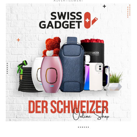
ADVERTISEMENT
mekanlarından Inspera Mini Sahne’de gerçekleşecek
Nazlı Eray buluşması oldu. Kısmet adeta ayağıma geldi.
Yurt dışında yaşamaya başlayınca yazarlarla bir araya
gelebileceğimiz etkinlikler insanın gözünde çok daha
değerli hale geliyor. Bir yazarı dinleyebilmek, kitabının
hikayesini kendi sesinden duyabilmek ve aynı salonda
başka okurlarla buluşabilmek büyük bir ayrıcalık gibi
geliyor. Bunu benim gibi göçmen kuşlar sanırım çok daha
iyi anlayacaktır.
Nazlı Eray’ın kalemiyle tanışmam ise çok eskiye
dayanmıyor. Canım kitap kulübüm
@gocmenkitapseverler ‘in kurucularından sevgili Melis
Uluğtekin’in önerisiyle
Orphee
’yi almıştım. Melis, “Nazlı
Eray, büyülü gerçekçiliğin Türkiye’deki en önemli
isimlerinden biri ve bu kitap da muhakkak okunması
gereken kült bir eser,” demişti. Kitabı okuduğumda
gerçekten çok etkilenmiş, ardından yazarla ilgili küçük