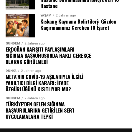
Hastane
YAŞAM
2 Jahren ago
Kıskanç Kaynana Belirtileri: Gözden
Kaçırmamanız Gereken 10 İşaret
GÜNDEM
2 Jahren ago
ERDOĞAN KARŞITI PAYLAŞIMLARI
SIĞINMA BAŞVURUSUNDA HAKLI GEREKÇE
OLARAK GÖRÜLMEDİ
DÜNYA
2 Jahren ago
META’NIN COVİD-19 AŞILARIYLA İLGİLİ
YANILTICI BİLGİ KARARI: İFADE
ÖZGÜRLÜĞÜNÜ KISITLIYOR MU?
GÜNDEM
2 Jahren ago
TÜRKİYE’DEN GELEN SIĞINMA
BAŞVURULARINA GETİRİLEN SERT
UYGULAMALARA TEPKİ