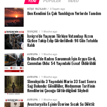
YENI
POPÜLER
VIDEO
KÖŞE YAZILARI
3 Tagen ago
Ben Kendimi En Çok Yanıldığım Yerlerde Tanıdım
İSVIÇRE
1 Woche ago
İsviçre’de Yaşayan Türkiye Vatandaşı Kızını
Gizlice Takip Edip Görüntüledi: 96 Gün Tutuklu
Kaldı
AVRUPA
1 Woche ago
Brüksel’de Kadını Savunmak İçin Araya Girdi,
Canından Oldu: 54 Yaşındaki Esnaf Öldürüldü
AVRUPA
1 Woche ago
Slovakya’da 3 Yaşındaki Mario 33 Saat Sonra
Sağ Bulundu: Gönüllüler, Medyumun Tarifinin
Kendilerini Çocuğa Götürdüğünü Söyledi
AVRUPA
1 Woche ago
Avusturya’da Eşinin Üzerine Sıcak Su Döktü: