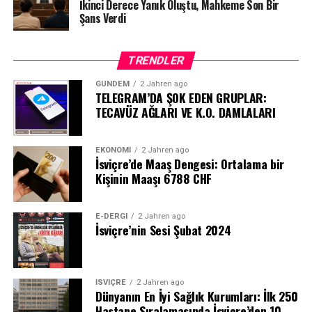
İkinci Derece Yanık Oluştu, Mahkeme Son Bir
Şans Verdi
TRENDLER
GÜNDEM
2 Jahren ago
TELEGRAM’DA ŞOK EDEN GRUPLAR:
TECAVÜZ AĞLARI VE K.O. DAMLALARI
EKONOMI
2 Jahren ago
İsviçre’de Maaş Dengesi: Ortalama bir
Kişinin Maaşı 6788 CHF
E-DERGI
2 Jahren ago
İsviçre’nin Sesi Şubat 2024
İSVIÇRE
2 Jahren ago
Dünyanın En İyi Sağlık Kurumları: İlk 250
Hastane Sıralamasında İsviçre’den 10