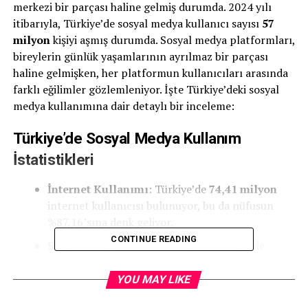
merkezi bir parçası haline gelmiş durumda. 2024 yılı
itibarıyla, Türkiye’de sosyal medya kullanıcı sayısı
57
milyon
kişiyi aşmış durumda. Sosyal medya platformları,
bireylerin günlük yaşamlarının ayrılmaz bir parçası
haline gelmişken, her platformun kullanıcıları arasında
farklı eğilimler gözlemleniyor. İşte Türkiye’deki sosyal
medya kullanımına dair detaylı bir inceleme:
Türkiye’de Sosyal Medya Kullanım
İstatistikleri
İnternet Kullanımı
: Türkiye’de
74,41 milyon
internet kullanıcısı bulunuyor, bu da nüfusun
%87,16’sına denk geliyor.
CONTINUE READING
Sosyal Medya Kullanıcı Sayısı
: Türkiye’de
sosyal medya kullanıcı sayısı
57 milyon
kişiyi
aşmış durumda.
YOU MAY LIKE
En Popüler Sosyal Medya Platformları