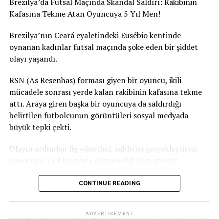
Brezilya’da Futsal Maçında Skandal Saldırı: Rakibinin
Kafasına Tekme Atan Oyuncuya 5 Yıl Men!
Brezilya’nın Ceará eyaletindeki Eusébio kentinde
oynanan kadınlar futsal maçında şoke eden bir şiddet
olayı yaşandı.
RSN (As Resenhas) forması giyen bir oyuncu, ikili
mücadele sonrası yerde kalan rakibinin kafasına tekme
attı. Araya giren başka bir oyuncuya da saldırdığı
belirtilen futbolcunun görüntüleri sosyal medyada
büyük tepki çekti.
Olayın ardından lig yönetimi, saldırıyı gerçekleştiren
oyuncuyu 5 yıl boyunca düzenlediği tüm sportif
faaliyetlerden men etti.
CONTINUE READING
Ceará Sivil Polisi de olayla ilgili soruşturma başlattı.
ADVERTISEMENT