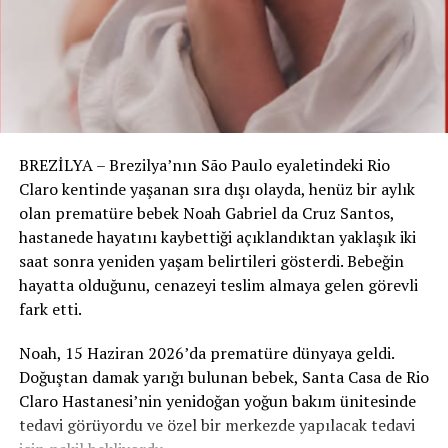
TikTok
:
Kullanıcı Sayısı
:
37,73 milyon
kullanıcı
Açıklama
: TikTok, kısa video formatıyla
gençler arasında hızla popülerlik
kazanmış bir platform olarak dikkat
BREZİLYA – Brezilya’nın São Paulo eyaletindeki Rio
çekiyor.
Claro kentinde yaşanan sıra dışı olayda, henüz bir aylık
olan prematüre bebek Noah Gabriel da Cruz Santos,
Facebook
:
hastanede hayatını kaybettiği açıklandıktan yaklaşık iki
saat sonra yeniden yaşam belirtileri gösterdi. Bebeğin
Kullanıcı Sayısı
:
34,35 milyon
kullanıcı
hayatta olduğunu, cenazeyi teslim almaya gelen görevli
Açıklama
: Facebook, sosyal etkileşim ve
fark etti.
topluluk oluşturma konusunda güçlü bir
platform olarak kullanılıyor, ancak genç
Noah, 15 Haziran 2026’da prematüre dünyaya geldi.
kullanıcılar arasında popülerliği azalmış
Doğuştan damak yarığı bulunan bebek, Santa Casa de Rio
durumda.
Claro Hastanesi’nin yenidoğan yoğun bakım ünitesinde
tedavi görüyordu ve özel bir merkezde yapılacak tedavi
X (Twitter)
: