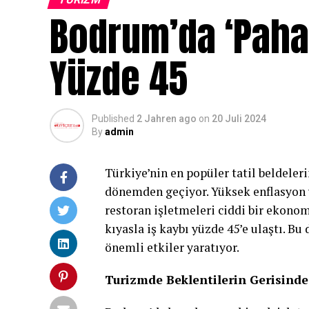
Bodrum’da ‘Pahalı
Yüzde 45
Published
2 Jahren ago
on
20 Juli 2024
By
admin
Türkiye’nin en popüler tatil beldeler
dönemden geçiyor. Yüksek enflasyon v
restoran işletmeleri ciddi bir ekonom
kıyasla iş kaybı yüzde 45’e ulaştı. B
önemli etkiler yaratıyor.
Turizmde Beklentilerin Gerisind