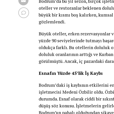
Bodrum’da bu yıl sezon, birçok işlet
oteller ve restoranlar beklenen dolu
büyük bir kısmı boş kalırken, kumsal 
gözlemlendi.
Büyük oteller, erken rezervasyonlar v
yüzde 90 seviyelerinde tutmayı başar
oldukça farklı. Bu otellerin doluluk 
doluluk oranlarının arttığı ve Kurba
görülmüştü. Ancak, iç pazardaki dara
Esnafın Yüzde 45’lik İş Kaybı
Bodrum’daki iş kaybının etkilerini e
işletmecisi Medeni Özbilir oldu. Özbi
durumda. Esnaf olarak ciddi bir sıkınt
düşüş söz konusu. İşletmelerin gelirle
Bodrum’un pahalı olduğundan şikayet ed