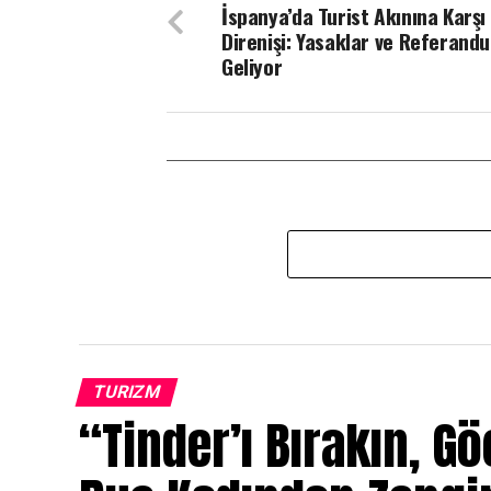
İspanya’da Turist Akınına Karşı
Direnişi: Yasaklar ve Referand
Geliyor
TURIZM
“Tinder’ı Bırakın, G