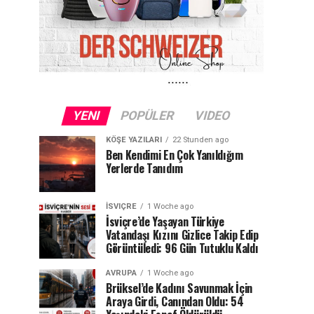
YENI
POPÜLER
VIDEO
KÖŞE YAZILARI
22 Stunden ago
Ben Kendimi En Çok Yanıldığım
Yerlerde Tanıdım
İSVIÇRE
1 Woche ago
İsviçre’de Yaşayan Türkiye
Vatandaşı Kızını Gizlice Takip Edip
Görüntüledi: 96 Gün Tutuklu Kaldı
AVRUPA
1 Woche ago
Brüksel’de Kadını Savunmak İçin
Araya Girdi, Canından Oldu: 54