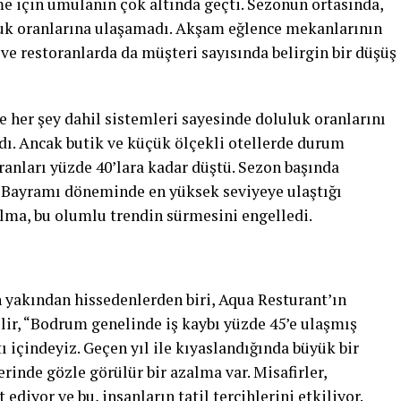
me için umulanın çok altında geçti. Sezonun ortasında,
luk oranlarına ulaşamadı. Akşam eğlence mekanlarının
ve restoranlarda da müşteri sayısında belirgin bir düşüş
e her şey dahil sistemleri sayesinde doluluk oranlarını
dı. Ancak butik ve küçük ölçekli otellerde durum
oranları yüzde 40’lara kadar düştü. Sezon başında
n Bayramı döneminde en yüksek seviyeye ulaştığı
lma, bu olumlu trendin sürmesini engelledi.
n yakından hissedenlerden biri, Aqua Resturant’ın
lir, “Bodrum genelinde iş kaybı yüzde 45’e ulaşmış
ı içindeyiz. Geçen yıl ile kıyaslandığında büyük bir
rinde gözle görülür bir azalma var. Misafirler,
iyor ve bu, insanların tatil tercihlerini etkiliyor.