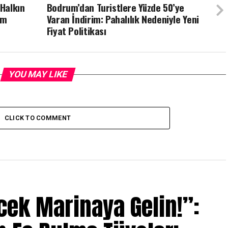
 Halkın
Bodrum’dan Turistlere Yüzde 50’ye
um
Varan İndirim: Pahalılık Nedeniyle Yeni
Fiyat Politikası
YOU MAY LIKE
CLICK TO COMMENT
öcek Marinaya Gelin!”: