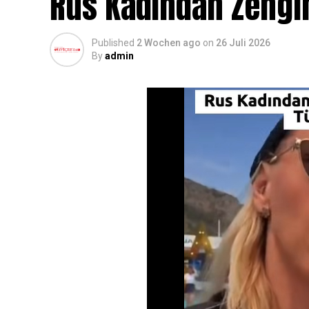
Rus Kadından Zengin
Published
2 Wochen ago
on
26 Juli 2026
By
admin