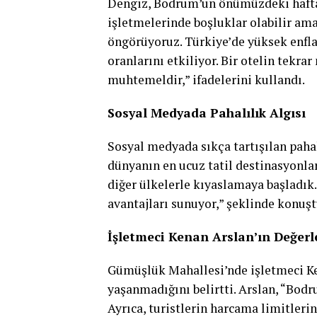
Dengiz, Bodrum’un önümüzdeki haftala
işletmelerinde boşluklar olabilir am
öngörüyoruz. Türkiye’de yüksek enfl
oranlarını etkiliyor. Bir otelin tekra
muhtemeldir,” ifadelerini kullandı.
Sosyal Medyada Pahalılık Algısı
Sosyal medyada sıkça tartışılan pahal
dünyanın en ucuz tatil destinasyonlar
diğer ülkelerle kıyaslamaya başladık.
avantajları sunuyor,” şeklinde konuşt
İşletmeci Kenan Arslan’ın Değerl
Gümüşlük Mahallesi’nde işletmeci Ke
yaşanmadığını belirtti. Arslan, “Bodr
Ayrıca, turistlerin harcama limitleri