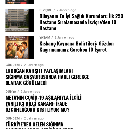
İSVIÇRE
2 Jahren ago
Dünyanın En İyi Sağlık Kurumları: İlk 250
Hastane Sıralamasında İsviçre’den 10
Hastane
YAŞAM
2 Jahren ago
Kıskanç Kaynana Belirtileri: Gözden
Kaçırmamanız Gereken 10 İşaret
GÜNDEM
2 Jahren ago
ERDOĞAN KARŞITI PAYLAŞIMLARI
SIĞINMA BAŞVURUSUNDA HAKLI GEREKÇE
OLARAK GÖRÜLMEDİ
DÜNYA
2 Jahren ago
META’NIN COVİD-19 AŞILARIYLA İLGİLİ
YANILTICI BİLGİ KARARI: İFADE
ÖZGÜRLÜĞÜNÜ KISITLIYOR MU?
GÜNDEM
2 Jahren ago
TÜRKİYE’DEN GELEN SIĞINMA