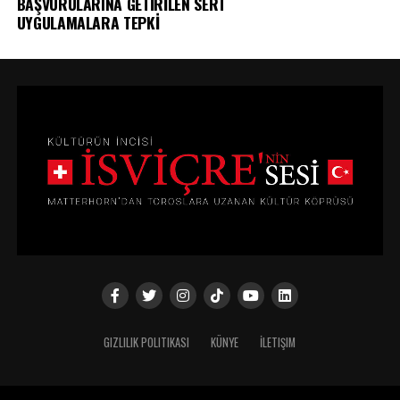
BAŞVURULARINA GETİRİLEN SERT
UYGULAMALARA TEPKİ
GIZLILIK POLITIKASI
KÜNYE
İLETIŞIM