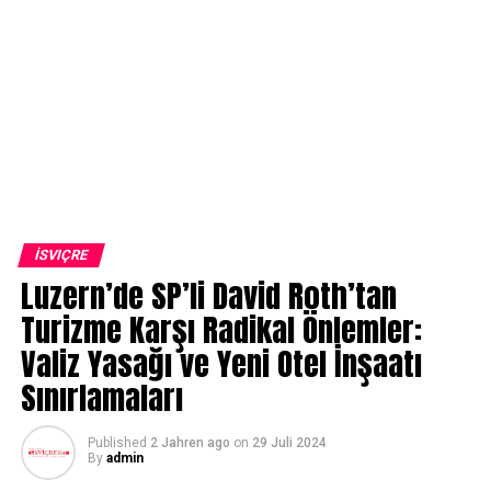
İSVIÇRE
Luzern’de SP’li David Roth’tan
Turizme Karşı Radikal Önlemler:
Valiz Yasağı ve Yeni Otel İnşaatı
Sınırlamaları
Published
2 Jahren ago
on
29 Juli 2024
By
admin