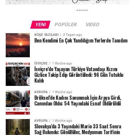
Kuraklığın etkileri yalnızca Schaffhausen ile sınırlı değil.
Fransa sınırındaki Neuchâtel Kantonu’nda bulunan Lac
YENI
POPÜLER
VIDEO
des Brenets de son derece düşük su seviyeleriyle karşı
karşıya.
KÖŞE YAZILARI
2 Tagen ago
Ben Kendimi En Çok Yanıldığım Yerlerde Tanıdım
24 Temmuz ölçümlerinde göl seviyesi denizden 742,13
metre, çıkıştaki su debisi ise yalnızca saniyede 1,2
metreküp olarak kaydedildi. Su seviyesinin düşmesi
İSVIÇRE
1 Woche ago
nedeniyle göldeki tekne seferleri de durduruldu.
İsviçre’de Yaşayan Türkiye Vatandaşı Kızını
Gizlice Takip Edip Görüntüledi: 96 Gün Tutuklu
Kaldı
Lac des Brenets daha önce de uzun kuraklık
dönemlerinde benzer sorunlar yaşamış, özellikle 2022
AVRUPA
1 Woche ago
yazında su seviyesi ciddi şekilde gerilemişti.
Brüksel’de Kadını Savunmak İçin Araya Girdi,
Canından Oldu: 54 Yaşındaki Esnaf Öldürüldü
Ren Şelalesi’ndeki son durum ise İsviçre’de devam eden
yağış eksikliğinin nehir ve göller üzerindeki etkisini
AVRUPA
1 Woche ago
gözler önüne seriyor.
Slovakya’da 3 Yaşındaki Mario 33 Saat Sonra
Sağ Bulundu: Gönüllüler, Medyumun Tarifinin