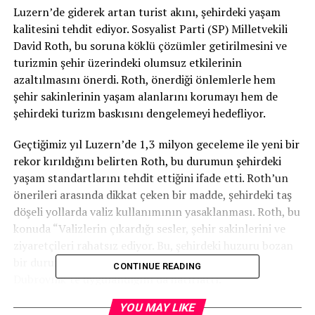
Luzern’de giderek artan turist akını, şehirdeki yaşam
kalitesini tehdit ediyor. Sosyalist Parti (SP) Milletvekili
David Roth, bu soruna köklü çözümler getirilmesini ve
turizmin şehir üzerindeki olumsuz etkilerinin
azaltılmasını önerdi. Roth, önerdiği önlemlerle hem
şehir sakinlerinin yaşam alanlarını korumayı hem de
şehirdeki turizm baskısını dengelemeyi hedefliyor.
Geçtiğimiz yıl Luzern’de 1,3 milyon geceleme ile yeni bir
rekor kırıldığını belirten Roth, bu durumun şehirdeki
yaşam standartlarını tehdit ettiğini ifade etti. Roth’un
önerileri arasında dikkat çeken bir madde, şehirdeki taş
döşeli yollarda valiz kullanımının yasaklanması. Roth, bu
konuda “Valizlerin çıkardığı sesler, şehir sakinlerini ve
ziyaretçileri rahatsız ediyor. Bu, şehirdeki huzuru bozan
bir durum” dedi. Benzer bir yasağın geçen yıl
CONTINUE READING
Dubrovnik’te uygulandığını da hatırlattı.
YOU MAY LIKE
Roth, aynı zamanda Luzern’de yeni otel inşaatlarına