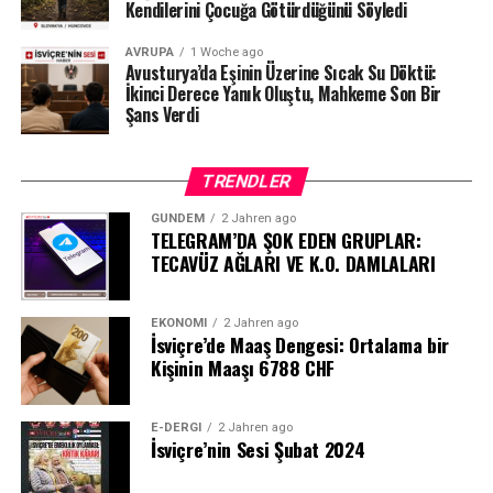
Kaynak: BAFU / BRK News
Kendilerini Çocuğa Götürdüğünü Söyledi
AVRUPA
1 Woche ago
Avusturya’da Eşinin Üzerine Sıcak Su Döktü:
İkinci Derece Yanık Oluştu, Mahkeme Son Bir
Şans Verdi
TRENDLER
GÜNDEM
2 Jahren ago
TELEGRAM’DA ŞOK EDEN GRUPLAR:
TECAVÜZ AĞLARI VE K.O. DAMLALARI
EKONOMI
2 Jahren ago
İsviçre’de Maaş Dengesi: Ortalama bir
Kişinin Maaşı 6788 CHF
E-DERGI
2 Jahren ago
İsviçre’nin Sesi Şubat 2024