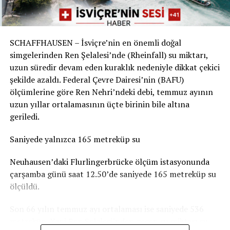
Sorunun boyutu parkın bulunduğu yere göre değişiyor.
Örneğin Aarau Belediyesi, kentteki çocuk parklarında
SCHAFFHAUSEN – İsviçre’nin en önemli doğal
durumun genel olarak dramatik olmadığını belirtiyor.
simgelerinden Ren Şelalesi’nde (Rheinfall) su miktarı,
Basel-Landschaft yetkilileri de şehir merkezindeki ve
uzun süredir devam eden kuraklık nedeniyle dikkat çekici
insanların yemek yemek veya vakit geçirmek için
şekilde azaldı. Federal Çevre Dairesi’nin (BAFU)
kullandığı parkların, ormanlık alanlardaki oyun
ölçümlerine göre Ren Nehri’ndeki debi, temmuz ayının
parklarına göre daha fazla kirlendiğine dikkat çekiyor.
uzun yıllar ortalamasının üçte birinin bile altına
geriledi.
Sigarasız çocuk parkları yaygınlaşıyor
Saniyede yalnızca 165 metreküp su
İsviçre’deki Stop2Drop girişiminin verilerine göre şu
anda 24 belediye sigarasız ve temiz çocuk parkı
Neuhausen’daki Flurlingerbrücke ölçüm istasyonunda
uygulamasını kullanıyor.
çarşamba günü saat 12.50’de saniyede 165 metreküp su
ölçüldü.
Aarau’da da seçilen 10 çocuk parkında yaklaşık iki ay
boyunca afişler, banklara yerleştirilen bilgilendirmeler
Son 66 yılın temmuz ayı ortalaması ise saniyede 536
ve çeşitli farkındalık çalışmaları denendi. Ancak
metreküp. Yani Ren Şelalesi’nden geçen su miktarı şu