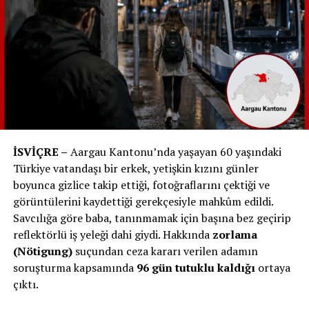
yoğunluğunu kontrol altına almayı ve şehirdeki yaşam
kalitesini korumayı amaçlıyor. Bu radikal adımlar,
şehirdeki mevcut turizm baskısını hafifletmeyi ve yerel
halkın yaşam alanlarını korumayı hedefliyor.
1. Tekerli Valizlere Yasak :
Roth, şehirdeki taş döşeli yollar üzerinde valizlerin
kullanılmasını yasaklamayı önerdi. Bu düzenleme,
İSVİÇRE –
Aargau Kantonu’nda yaşayan 60 yaşındaki
özellikle turistlerin valizlerini sürerken çıkardığı
Türkiye vatandaşı bir erkek, yetişkin kızını günler
gürültünün şehir sakinleri ve diğer ziyaretçiler üzerinde
boyunca gizlice takip ettiği, fotoğraflarını çektiği ve
yarattığı rahatsızlığı azaltmayı amaçlıyor. Roth, bu tür
görüntülerini kaydettiği gerekçesiyle mahkûm edildi.
yasakların Dubrovnik gibi şehirlerde uygulanarak
Savcılığa göre baba, tanınmamak için başına bez geçirip
başarıyla sonuçlandığını belirterek, Luzern’de de benzer
reflektörlü iş yeleği dahi giydi. Hakkında
zorlama
bir önlemin şehirdeki huzuru artıracağını savunuyor.
(Nötigung)
suçundan ceza kararı verilen adamın
soruşturma kapsamında
96 gün tutuklu kaldığı
ortaya
2. Yeni Otel İnşaatlarına Sınırlama:
çıktı.
Yeni otel inşaatlarını düzenlemek için Roth, Luzern’de