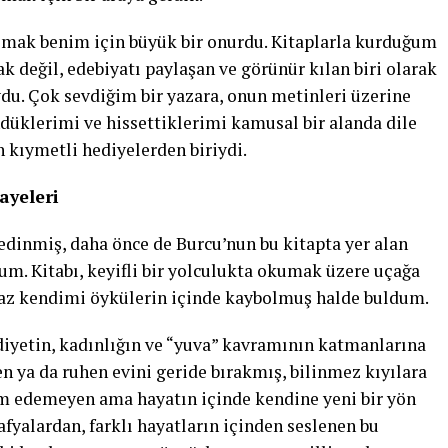
almak benim için büyük bir onurdu. Kitaplarla kurduğum
ak değil, edebiyatı paylaşan ve görünür kılan biri olarak
ydu. Çok sevdiğim bir yazara, onun metinleri üzerine
üklerimi ve hissettiklerimi kamusal bir alanda dile
 kıymetli hediyelerden biriydi.
ayeleri
edinmiş, daha önce de Burcu’nun bu kitapta yer alan
m. Kitabı, keyifli bir yolculukta okumak üzere uçağa
maz kendimi öykülerin içinde kaybolmuş halde buldum.
diyetin, kadınlığın ve “yuva” kavramının katmanlarına
en ya da ruhen evini geride bırakmış, bilinmez kıyılara
vam edemeyen ama hayatın içinde kendine yeni bir yön
afyalardan, farklı hayatların içinden seslenen bu