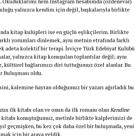
. Okuduklarımı hem Instagram hesabımda (ozdenevar)
luğu yalnızca kendim için değil, başkalarıyla birlikte
a kitap kulüpleri ise en güçlü eşlikçilerim. Birlikte
rklı yorumları dinlemek, aynı metnin etrafında farklı
 adeta kolektif bir terapi. İsviçre Türk Edebiyat Kulübü
alar, yalnızca kitap konuşulan toplantılar değil; aynı
kültürel bağlarımızı diri tuttuğumuz özel alanlar. Bu
ar Buluşması oldu.
ini, kalemine hayran olduğumuz bir yazarı ağırladık bu
zün ilk kitabı olan ve onun da ilk romanı olan
Kendine
o kitabı konuştuğumuz, metinle birlikte kalplerimizi de
yıl geçmişken, bu kez çok daha özel bir buluşmada, yeni
ak için bir araya geldik.