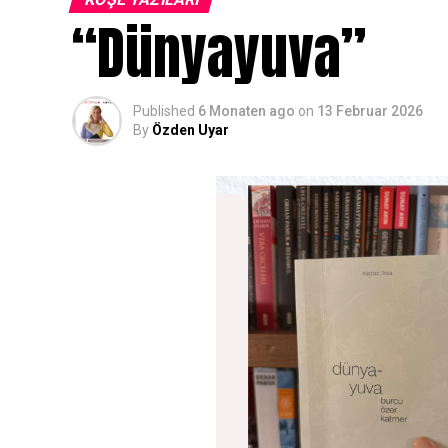
“Dünyayuva”
Published
6 Monaten ago
on
13 Februar 2026
By
Özden Uyar