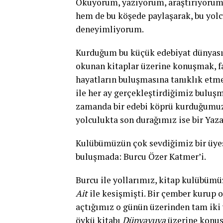
Okuyorum, yazıyorum, araştırıyorum
hem de bu köşede paylaşarak, bu yolcu
deneyimliyorum.
Kurduğum bu küçük edebiyat dünyasınd
okunan kitaplar üzerine konuşmak, fa
hayatların buluşmasına tanıklık etmek
ile her ay gerçekleştirdiğimiz buluşm
zamanda bir edebi köprü kurduğumuz, 
yolculukta son durağımız ise bir Yaz
Kulübümüzün çok sevdiğimiz bir üyes
buluşmada: Burcu Özer Katmer’i.
Burcu ile yollarımız, kitap kulübümü
Ait
ile kesişmişti. Bir çember kurup 
açtığımız o günün üzerinden tam iki 
öykü kitabı
Dünyayuva
üzerine konuşm