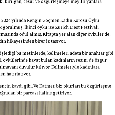
ki kırılgan, cesur ve özgürleşmeye meyilli yanlara
, 2024 yılında Rengin Göçmen Kadın Korosu Öykü
k görülmüş. İkinci öykü ise Zürich Liest Festivali
asında ödül almış. Kitapta yer alan diğer öyküler de,
ın hikayesinden birer iz taşıyor.
işlediği bu metinlerde, kelimeleri adeta bir anahtar gibi
il, öykülerinde hayat bulan kadınların sesini de özgür
lmayanı duyulur kılıyor. Kelimeleriyle kadınlara
en hatırlatıyor.
rencin kaydı gibi. Ve Katmer, biz okurları bu özgürleşme
ğrudan bir parçası haline getiriyor.