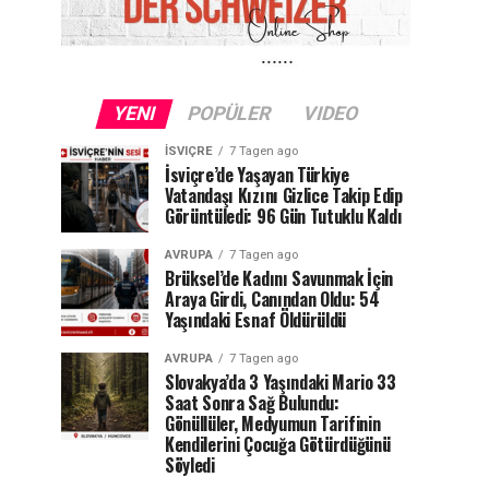
YENI
POPÜLER
VIDEO
İSVIÇRE
7 Tagen ago
İsviçre’de Yaşayan Türkiye
Vatandaşı Kızını Gizlice Takip Edip
Görüntüledi: 96 Gün Tutuklu Kaldı
AVRUPA
7 Tagen ago
Brüksel’de Kadını Savunmak İçin
Araya Girdi, Canından Oldu: 54
Yaşındaki Esnaf Öldürüldü
AVRUPA
7 Tagen ago
Slovakya’da 3 Yaşındaki Mario 33
Saat Sonra Sağ Bulundu:
Gönüllüler, Medyumun Tarifinin
Kendilerini Çocuğa Götürdüğünü
Söyledi