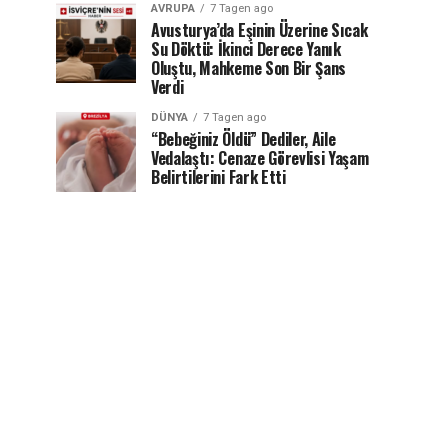
AVRUPA
7 Tagen ago
Avusturya’da Eşinin Üzerine Sıcak
Su Döktü: İkinci Derece Yanık
Oluştu, Mahkeme Son Bir Şans
Verdi
DÜNYA
7 Tagen ago
“Bebeğiniz Öldü” Dediler, Aile
Vedalaştı: Cenaze Görevlisi Yaşam
Belirtilerini Fark Etti