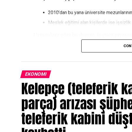
2010’dan bu yana üniversite mezunlarının 
Meslek eğitimi alan kişilerde ise işsizlik
Uzmanlara göre bu durum, iş gücü piyasası
CON
Yapay zekâ etkisi
Yapay zekâ teknolojilerinin gelişmesiyle b
EKONOMI
Bilgiye dayalı birçok iş otomatikleşiyor
Kelepçe (teleferik k
Akademik bilgi tek başına yeterli olmuyo
parça) arızası şüph
Kuenzle, “Ne kadar bilirsen bil, yapay zekâ
eğitiminin değer kaybettiğine dikkat çekti
teleferik kabini düşt
Uzmanlar, el becerisi gerektiren meslek
talep göreceğine dikkat çekiyor.