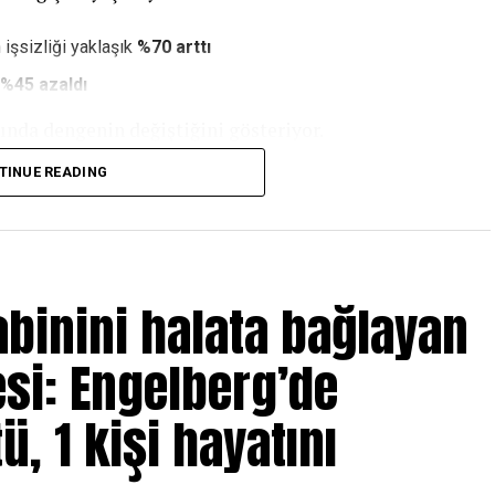
işsizliği yaklaşık
%70 arttı
%45 azaldı
nda dengenin değiştiğini gösteriyor.
TINUE READING
irlikte:
abinini halata bağlayan
r
esi: Engelberg’de
 daha fazlasını biliyor” diyerek, klasik üniversite
.
ü, 1 kişi hayatını
lerin teknoloji ve yapay zekâ arttıkça daha fazla