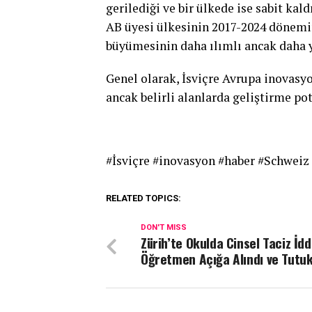
gerilediği ve bir ülkede ise sabit kald
AB üyesi ülkesinin 2017-2024 dönemin
büyümesinin daha ılımlı ancak daha y
Genel olarak, İsviçre Avrupa inovas
ancak belirli alanlarda geliştirme po
#İsviçre #inovasyon #haber #Schweiz
RELATED TOPICS:
DON'T MISS
Zürih’te Okulda Cinsel Taciz İdd
Öğretmen Açığa Alındı ve Tutuk