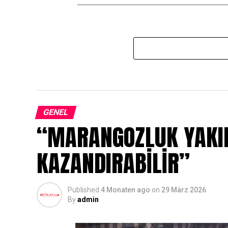
GENEL
“MARANGOZLUK YAKI
KAZANDIRABİLİR”
Published
4 Monaten ago
on
29 März 2026
By
admin