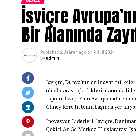
İsviçre Avrupa’n
Bir Alanında Zayı
Published
2 Jahren ago
on
9 Juli 2024
By
admin
İsviçre, Dünya’nın en inovatif ülkeler
uluslararası işbirlikleri alanında l
raporu, İsviçre’nin Avrupa’daki en i
Güney Kore listenin başında yer alıyo
İnovasyon Liderleri: İsviçre, Danima
Çekici Ar-Ge MerkeziUluslararası İşbi