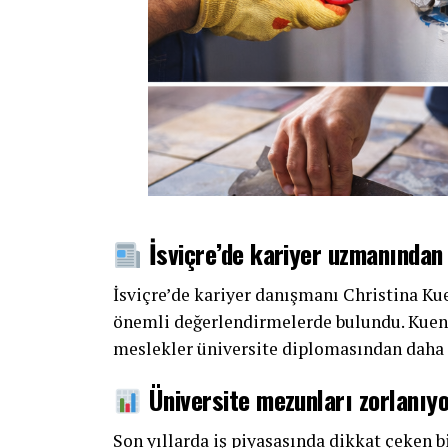
İsviçre’de kariyer uzmanından
İsviçre’de kariyer danışmanı Christina Ku
önemli değerlendirmelerde bulundu. Kuenzl
meslekler üniversite diplomasından daha d
Üniversite mezunları zorlanıy
Son yıllarda iş piyasasında dikkat çeken b