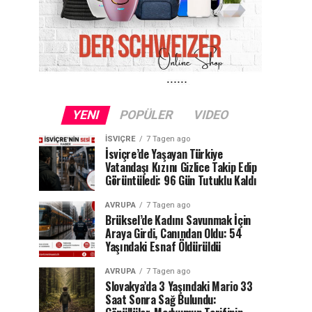
YENI
POPÜLER
VIDEO
İSVIÇRE
7 Tagen ago
İsviçre’de Yaşayan Türkiye
Vatandaşı Kızını Gizlice Takip Edip
Görüntüledi: 96 Gün Tutuklu Kaldı
AVRUPA
7 Tagen ago
Brüksel’de Kadını Savunmak İçin
Araya Girdi, Canından Oldu: 54
Yaşındaki Esnaf Öldürüldü
AVRUPA
7 Tagen ago
Slovakya’da 3 Yaşındaki Mario 33
Saat Sonra Sağ Bulundu: