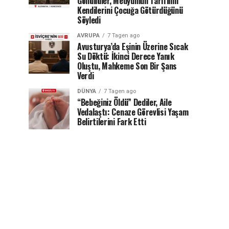
Gönüllüler, Medyumun Tarifinin
Kendilerini Çocuğa Götürdüğünü
Söyledi
AVRUPA
7 Tagen ago
Avusturya’da Eşinin Üzerine Sıcak
Su Döktü: İkinci Derece Yanık
Oluştu, Mahkeme Son Bir Şans
Verdi
DÜNYA
7 Tagen ago
“Bebeğiniz Öldü” Dediler, Aile
Vedalaştı: Cenaze Görevlisi Yaşam
Belirtilerini Fark Etti