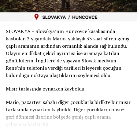
daha sakin atmosfer, Mallorca’nın uzun süre elinde
tuttuğu avantajları yavaş yavaş elinden alıyor.
Atounane’nin bir yabancıyı korumak için araya girmesi
ve bunun sonucunda yaşamını yitirmesi, ailesinin yanı
Sonuç: Rüya Ada Yoruldu
sıra Brüksel’deki çevresinde de büyük üzüntü yarattı.
SLOVAKYA – Slovakya’nın Huncovce kasabasında
Mallorca hâlâ Akdeniz’in en güzel adalarından biri,
kaybolan 3 yaşındaki Mario, yaklaşık 33 saat süren geniş
Kadının kimliği ve uyruğu açıklanmadı
ancak yılların “turizm rüyası” artık biraz yorgun.
çaplı aramanın ardından ormanlık alanda sağ bulundu.
Atounane’nin yardım ettiği kadının 67 yaşında olduğu
Aşırı kalabalık, yükselen fiyatlar ve huzursuz ada halkı
Olayın en dikkat çekici ayrıntısı ise aramaya katılan
yönünde bilgiler bulunuyor. Ancak kadının adı ve uyruğu
derken, Almanya’nın gözde tatil rotası artık değişim
gönüllülerin, İngiltere’de yaşayan Slovak medyum
resmi olarak açıklanmış değil.
dönemine girmiş gibi görünüyor.
Rene’nin telefonla verdiği tarifleri izleyerek çocuğun
bulunduğu noktaya ulaştıklarını söylemesi oldu.
Aynı şekilde saldırganın uyruğuna ilişkin de doğrulanmış
Belki de Mallorca, yeniden dengeyi bulmak için bu
bir açıklama bulunmuyor.
molayı hak ediyordur.
Mısır tarlasında oynarken kayboldu
Şüpheli yakalanarak tutuklandı
Mario, pazartesi sabahı diğer çocuklarla birlikte bir mısır
RELATED TOPICS:
tarlasında oynarken kayboldu. Diğer çocukların onsuz
Saldırının ardından şüpheli polis tarafından yakalandı
UP NEXT
geri dönmesi üzerine bölgede geniş çaplı arama
İsviçre’de Kreş Skandalı: Çocuk Bakım Personeli İçin
ve tutuklandı. Soruşturma hâkimi ayrıca şüphelinin
çalışması başlatıldı.
“Kara Liste” Talebi
psikiyatrik değerlendirmeden geçirilmesini istedi.
DON'T MISS