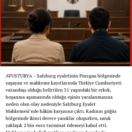
uzaktan dahil oldu.
Aramaya katılan Adam isimli gönüllü, Rene’nin
kendilerini telefon üzerinden yönlendirdiğini anlattı.
Gönüllünün ifadesine göre medyum; tek başına duran
bir çam ağacı, çakıllı yol, kulübe, bariyer ve ardından bir
çalılık gibi belirli noktaları tarif etti.
Gönüllüler: “Tarifleri izledik ve Mario’yu bulduk”
Mario’yu bulan Marek de arama sırasında telefon
AVUSTURYA – Salzburg eyaletinin Pinzgau bölgesinde
kamerasının açık olduğunu ve Rene ile sürekli bağlantıda
yaşayan ve mahkeme kayıtlarında Türkiye Cumhuriyeti
kaldıklarını söyledi. Gönüllülerin anlatımına göre grup,
vatandaşı olduğu belirtilen 31 yaşındaki bir erkek,
verilen yönlendirmeleri takip etti ve sonunda Mario’yu
boşanma aşamasında olduğu eşinin yaralanmasına
tarif edilen bölgedeki çalılıkların arasında sağ buldu.
neden olan olay nedeniyle Salzburg Eyalet
Mahkemesi’nde hâkim karşısına çıktı. Kadının göğüs
Ancak medyumun çocuğun bulunmasındaki rolüne
bölgesinde ikinci derece yanıklar oluşurken, sanık
ilişkin anlatımın aramaya katılan gönüllülerin
yaklaşık 2 bin euro tazminat ödemeyi kabul etti.
ifadelerine dayandığını özellikle belirtmek gerekiyor.