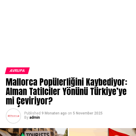
AVRUPA
Mallorca Popülerliğini Kaybediyor:
Alman Tatilciler Yönünü Türkiye’ye
mi Çeviriyor?
Published
9 Monaten ago
on
5 November 2025
By
admin