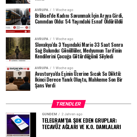
yaralarının kalıcı iz bırakmadan iyileşmesi bekleniyor.
AVRUPA
1 Woche ago
Tazminat ve temas yasağı takip edilecek
Brüksel’de Kadını Savunmak İçin Araya Girdi,
Canından Oldu: 54 Yaşındaki Esnaf Öldürüldü
Yargılamanın geçici olarak durdurulması, sürecin
tamamen kapandığı anlamına gelmiyor. Denetimli
AVRUPA
1 Woche ago
serbestlik birimi, sanığın taahhüt ettiği tazminatı ödeyip
Slovakya’da 3 Yaşındaki Mario 33 Saat Sonra
Sağ Bulundu: Gönüllüler, Medyumun Tarifinin
ödemediğini kontrol edecek.
Kendilerini Çocuğa Götürdüğünü Söyledi
Kadının sanıkla artık iletişim kurulmasını istemediği de
AVRUPA
1 Woche ago
mahkemeye bildirildi. Bu nedenle 31 yaşındaki erkeğin
Avusturya’da Eşinin Üzerine Sıcak Su Döktü:
söz konusu talebe uyup uymadığı da denetlenecek. Çiftin
İkinci Derece Yanık Oluştu, Mahkeme Son Bir
Şans Verdi
ortak çocuğuyla ilgili ise ayrı bir görüşme
düzenlemesinin bulunduğu belirtildi.
TRENDLER
GÜNDEM
2 Jahren ago
TELEGRAM’DA ŞOK EDEN GRUPLAR:
TECAVÜZ AĞLARI VE K.O. DAMLALARI