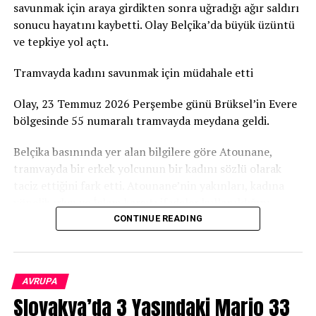
savunmak için araya girdikten sonra uğradığı ağır saldırı
“Mallorca Magazin”
dergisine konuşan uzun yıllardır
sonucu hayatını kaybetti. Olay Belçika’da büyük üzüntü
ada müdavimi bir Alman çift ise,
ve tepkiye yol açtı.
“Otellere artık neredeyse
Tramvayda kadını savunmak için müdahale etti
iki kat fazla ödüyoruz,”
Olay, 23 Temmuz 2026 Perşembe günü Brüksel’in Evere
diyerek fiyat artışına
bölgesinde 55 numaralı tramvayda meydana geldi.
dikkat çekiyor.
Belçika basınında yer alan bilgilere göre Atounane,
tramvayda bir erkek yolcunun bir kadını sözlü olarak
Ballermann Yorgunluğu
taciz ettiğini fark etti. Atounane’nin yakınları, kadına
yönelik ırkçı ve İslam karşıtı ifadeler kullanıldığını
Ada yönetimi son yıllarda özellikle
Sauftourismus
(aşırı
aktardı. Atounane bunun üzerine kadını savunmak için
CONTINUE READING
alkol turizmi) ile mücadele ediyor. Ballermann
olaya müdahale etti.
bölgesinde getirilen yeni “
benim kuralları
”, içki
tüketimine sınırlama, sahilde alkol yasağı ve yüksek para
Brüksel toplu taşıma şirketi STIB/MIVB de tramvayda
cezaları içeriyor. Ancak bu önlemler hem turistleri hem
AVRUPA
bir kadın yolcu, şüpheli ve kadını savunmak için
işletmeleri ikiye bölmüş durumda.
Slovakya’da 3 Yaşındaki Mario 33
müdahale eden üçüncü kişi arasında olay yaşandığını