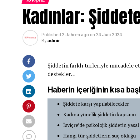
Kadınlar: Şiddete
Published
2 Jahren ago
on
24 Juni 2024
By
admin
Şiddetin farklı türleriyle mücadele 
destekler…
Haberin içeriğinin kısa başl
Şiddete karşı yapılabilecekler
Kadına yönelik şiddetin kapsamı
İsviçre’de psikolojik şiddetin yas
Hangi tür şiddetlerin suç olduğu