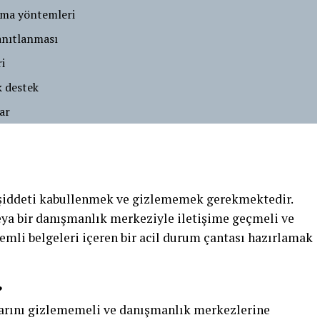
ıkma yöntemleri
kanıtlanması
ri
k destek
ar
e şiddeti kabullenmek ve gizlememek gerekmektedir.
veya bir danışmanlık merkeziyle iletişime geçmeli ve
emli belgeleri içeren bir acil durum çantası hazırlamak
?
larını gizlememeli ve danışmanlık merkezlerine