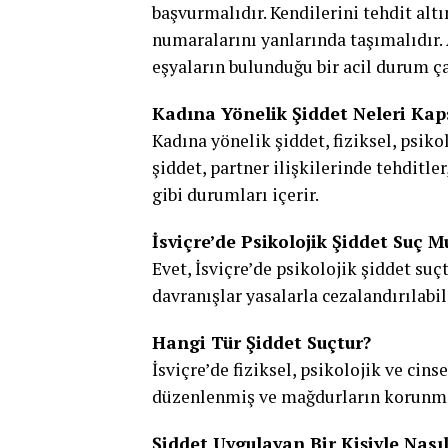
başvurmalıdır. Kendilerini tehdit alt
numaralarını yanlarında taşımalıdır. A
eşyaların bulunduğu bir acil durum ça
Kadına Yönelik Şiddet Neleri Kap
Kadına yönelik şiddet, fiziksel, psikol
şiddet, partner ilişkilerinde tehditler,
gibi durumları içerir.
İsviçre’de Psikolojik Şiddet Suç M
Evet, İsviçre’de psikolojik şiddet suç
davranışlar yasalarla cezalandırılabili
Hangi Tür Şiddet Suçtur?
İsviçre’de fiziksel, psikolojik ve cins
düzenlenmiş ve mağdurların korunma
Şiddet Uygulayan Bir Kişiyle Nasıl