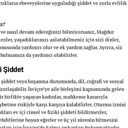
ukların ebeveynlerine uyguladığı şiddet ve zorla evlilik
z?
 ve nasıl devam edeceğinizi bilmiyorsanız, Mağdur
zler, yaşadıklarınızı anlatabilmeniz için sizi dinler,
onusunda yardımcı olur ve ek yardım sağlar. Ayrıca, siz
 bulmanıza da yardımcı olabilirler.
i Şiddet
i şiddet veya boşanma durumunda, dil, coğrafi ve sosyal
orlaşabilir. İsviçre’ye aile birleşimi kapsamında gelen
dir birlikte yaşayan kadınlar, mahkeme kararıyla
betme riskiyle karşı karşıya kalabilirler. Oturma iznini
arı ev içi cinsel ve fiziki şiddeti bildirmezler,
ehditlerine boyun eğerler ve üç yıl sürenin bitmesini
durları için İsviçre’de kalma imkanları bulunmaktadır.