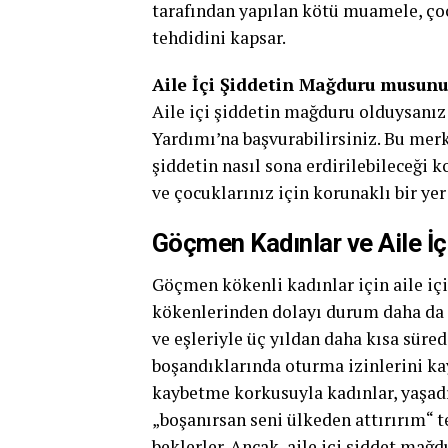
tarafından yapılan kötü muamele, çoc
tehdidini kapsar.
Aile İçi Şiddetin Mağduru musunu
Aile içi şiddetin mağduru olduysanız
Yardımı’na başvurabilirsiniz. Bu merke
şiddetin nasıl sona erdirilebileceği k
ve çocuklarınız için korunaklı bir yer
Göçmen Kadınlar ve Aile İç
Göçmen kökenli kadınlar için aile iç
kökenlerinden dolayı durum daha da z
ve eşleriyle üç yıldan daha kısa süre
boşandıklarında oturma izinlerini kay
kaybetme korkusuyla kadınlar, yaşadıkl
„boşanırsan seni ülkeden attırırım“ t
beklerler. Ancak, aile içi şiddet mağ