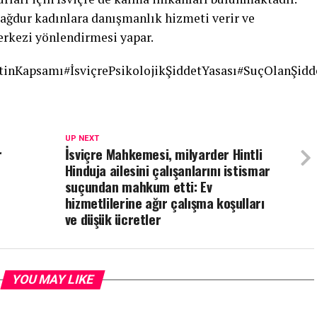
ağdur kadınlara danışmanlık hizmeti verir ve
rkezi yönlendirmesi yapar.
tinKapsamı#İsviçrePsikolojikŞiddetYasası#SuçOlanŞid
UP NEXT
r
İsviçre Mahkemesi, milyarder Hintli
Hinduja ailesini çalışanlarını istismar
suçundan mahkum etti: Ev
hizmetlilerine ağır çalışma koşulları
ve düşük ücretler
YOU MAY LIKE