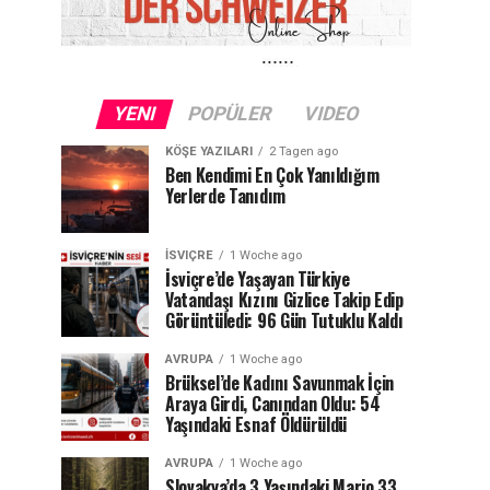
YENI
POPÜLER
VIDEO
KÖŞE YAZILARI
2 Tagen ago
Ben Kendimi En Çok Yanıldığım
Yerlerde Tanıdım
İSVIÇRE
1 Woche ago
İsviçre’de Yaşayan Türkiye
Vatandaşı Kızını Gizlice Takip Edip
Görüntüledi: 96 Gün Tutuklu Kaldı
AVRUPA
1 Woche ago
Brüksel’de Kadını Savunmak İçin
Araya Girdi, Canından Oldu: 54
Yaşındaki Esnaf Öldürüldü
AVRUPA
1 Woche ago
Slovakya’da 3 Yaşındaki Mario 33