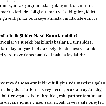
r almak, ancak yargılamadan yaklaşmak önemlidir.
merkezlerinden bilgi alınmalı ve bu bilgiler şiddet
ndi güvenliğinizi tehlikeye atmadan müdahale edin ve
sikolojik Şiddet Nasıl Kanıtlanabilir?
syonlar ve sürekli baskılarla başlar. Bu tür şiddeti
arı olayları yazılı olarak belgelendirmesi ve tanık
nel yardım ve danışmanlık almak da faydalıdır.
mevcut ya da sona ermiş bir çift ilişkisinde meydana gelen
ttir. Bu şiddet türleri, ebeveynlerin çocuklara uyguladığı
tehditler veya psikolojik şiddet, eski partner tarafından
cavüz, aile içinde cinsel saldırı, bakıcı veya aile bireyleri