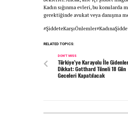
Kadın sığınma evleri, bu konularda m
gerektiğinde avukat veya danışma me
#ŞiddeteKarşıÖnlemler#KadınaŞidde
RELATED TOPICS:
DON'T MISS
Türkiye’ye Karayolu İle Gidenle
Dikkat: Gotthard Tüneli 18 Gün
Geceleri Kapatılacak