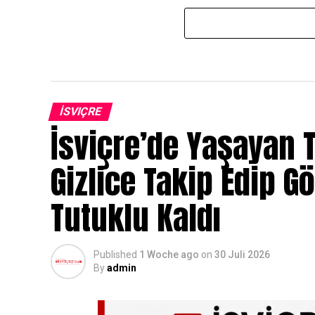
İSVIÇRE
İsviçre’de Yaşayan T
Gizlice Takip Edip G
Tutuklu Kaldı
Published
1 Woche ago
on
30 Juli 2026
By
admin