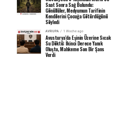
Saat Sonra Sağ Bulundu:
Gönüllüler, Medyumun Tarifinin
Kendilerini Çocuğa Götürdüğünü
Söyledi
AVRUPA
1 Woche ago
Avusturya’da Eşinin Üzerine Sıcak
Su Döktü: İkinci Derece Yanık
Oluştu, Mahkeme Son Bir Şans
Verdi