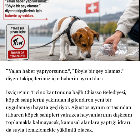
* Kızılay Doğal Maden Suyu
* Şişe: 200 ml
* Son tüketim tarihi: 31 Temmuz 2027
* Kızılay Elma Aromalı Gazlı İçecek
* Şişe: 200 ml
* Son tüketim tarihi: 20 Şubat 2027
Yetkililer, yalnızca bu son tüketim tarihlerine sahip
“Yalan haber yapıyorsunuz.”, “Böyle bir şey olamaz.”
ürünlerin geri çağırma kapsamında olduğunu belirtti.
diyen takipçilerimiz için haberin ayrıntıları…
Ürünleri tüketmeyin, fişsiz de iade edebilirsiniz
İsviçre’nin Ticino kantonuna bağlı Chiasso Belediyesi,
Akar Swiss AG, tüketicilerden belirtilen ürünleri
köpek sahiplerini yakından ilgilendiren yeni bir
kesinlikle tüketmemelerini istedi. Geri çağırma
uygulamayı hayata geçiriyor. Ağustos ayının ortasından
kapsamındaki içecekler, satın alma fişi ibraz edilmeden
itibaren köpek sahipleri yalnızca hayvanlarının dışkısını
satın alındıkları market veya satış noktasına teslim
toplamakla kalmayacak, kamusal alanlara yaptığı idrarı
edilebilecek. Ürün bedeli tüketicilere tam olarak iade
da suyla temizlemekle yükümlü olacak.
edilecek.