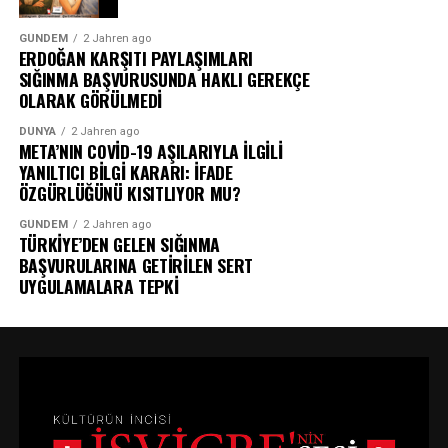
GÜNDEM
2 Jahren ago
ERDOĞAN KARŞITI PAYLAŞIMLARI
SIĞINMA BAŞVURUSUNDA HAKLI GEREKÇE
OLARAK GÖRÜLMEDİ
DÜNYA
2 Jahren ago
META’NIN COVİD-19 AŞILARIYLA İLGİLİ
YANILTICI BİLGİ KARARI: İFADE
ÖZGÜRLÜĞÜNÜ KISITLIYOR MU?
GÜNDEM
2 Jahren ago
TÜRKİYE’DEN GELEN SIĞINMA
BAŞVURULARINA GETİRİLEN SERT
UYGULAMALARA TEPKİ