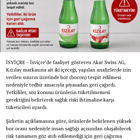
adresinden form doldurarak dijital ortamda imza
verebilirler.
Çıktı alarak imza toplayanlar, topladıkları imzaları
dijital ortamda
imza@chp.org.tr
adresine
gönderebilirler. Ayrıca fiziki olarak topladığınız imzaları,
bulunduğunuz yerdeki il ve ilçe örgütlerine teslim
edebilir veya CHP Genel Merkezi’ne,
Söğütözü,
İSVİÇRE – İsviçre’de faaliyet gösteren Akar Swiss AG,
Anadolu Blv No:12, 06510 Çankaya/Ankara
adresine
Kızılay markasına ait iki içeceği, yapılan analizlerde izin
postalanabilir.
verilen sınırın üzerinde bor (boron) tespit edilmesi
nedeniyle tedbir amacıyla piyasadan geri çağırdı.
RELATED TOPICS:
Yetkililer, söz konusu ürünlerin tüketilmemesi
gerektiğini belirterek sağlık riski ihtimaline karşı
UP NEXT
İsviçre’de Tek Kullanımlık E-Sigaraların Satışı
tüketicileri uyardı.
Yasaklanabilir
Şirketin açıklamasına göre, ürünlerde belirlenen yüksek
DON'T MISS
BERN MAHKEMELERİ GEÇEN YIL 38 BİNİ AŞKIN DAVAYI
bor oranı nedeniyle insan sağlığı açısından oluşabilecek
SONUÇLANDIRDI
risk tamamen göz ardı edilemediği için geri çağırma