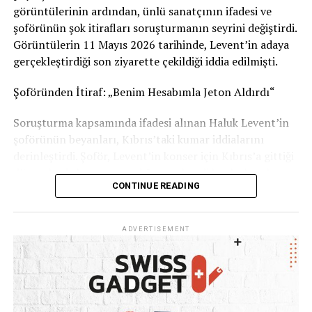
Sizce bu uygulama tüm İsviçre’de uygulanmalı mı?
görüntülerinin ardından, ünlü sanatçının ifadesi ve
Görüşlerinizi yorumlarda paylaşabilirsiniz.
şoförünün şok itirafları soruşturmanın seyrini değiştirdi.
Görüntülerin 11 Mayıs 2026 tarihinde, Levent’in adaya
Kaynak: İsviçre Devlet Televizyonu RSI
gerçekleştirdiği son ziyarette çekildiği iddia edilmişti.
Şoföründen İtiraf: „Benim Hesabımla Jeton Aldırdı“
Soruşturma kapsamında ifadesi alınan Haluk Levent’in
şoförünün beyanları, Kıbrıs’taki kumar iddialarını
derinleştirdi. Şoför, Levent’in konser için Kıbrıs’a gittiği
dönemlerde kumar oynadığını ve kendi banka hesabını
CONTINUE READING
kullanarak ünlü sanatçıya 1 ila 2 milyon TL civarında
kumarhane jetonu aldırdığını öne sürdü. İşlemlerden
şüphelenmesine rağmen işini kaybetme korkusuyla ses
ADVERTISEMENT
çıkaramadığını belirten şoför, tüm WhatsApp
yazışmalarını delil olarak sakladığını ifade etti.
Haluk Levent: „Kötü Bir Zaafım Var, Ama Ahbap
Parasına Dokunmadım“