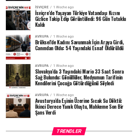
olmadığını savunan sanatçı, derneğin tüm harcama ve
İSVIÇRE
1 Woche ago
belgelerinin şeffaf olduğunu, İçişleri Bakanlığı
İsviçre’de Yaşayan Türkiye Vatandaşı Kızını
tarafından da düzenli olarak denetlendiğini hatırlattı.
Gizlice Takip Edip Görüntüledi: 96 Gün Tutuklu
Kaldı
Milyonlarca liralık para transferleri ve şoförün iddiaları
AVRUPA
1 Woche ago
üzerinden derinleşen soruşturmada gözler, yargı
Brüksel’de Kadını Savunmak İçin Araya Girdi,
makamlarının atacağı bir sonraki adıma çevrilmiş
Canından Oldu: 54 Yaşındaki Esnaf Öldürüldü
durumda.
#ahbap
#turkiye
#sondakika
AVRUPA
1 Woche ago
Slovakya’da 3 Yaşındaki Mario 33 Saat Sonra
Sağ Bulundu: Gönüllüler, Medyumun Tarifinin
Kendilerini Çocuğa Götürdüğünü Söyledi
AVRUPA
1 Woche ago
Avusturya’da Eşinin Üzerine Sıcak Su Döktü:
İkinci Derece Yanık Oluştu, Mahkeme Son Bir
Şans Verdi
TRENDLER