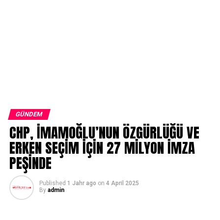
GÜNDEM
CHP, İMAMOĞLU’NUN ÖZGÜRLÜĞÜ VE
ERKEN SEÇİM İÇİN 27 MİLYON İMZA
PEŞİNDE
Published
1 Jahr ago
on
4 April 2025
By
admin