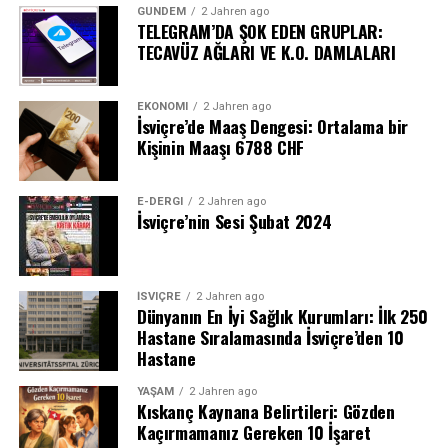
GÜNDEM
2 Jahren ago
TELEGRAM’DA ŞOK EDEN GRUPLAR:
TECAVÜZ AĞLARI VE K.O. DAMLALARI
EKONOMI
2 Jahren ago
İsviçre’de Maaş Dengesi: Ortalama bir
Kişinin Maaşı 6788 CHF
E-DERGI
2 Jahren ago
İsviçre’nin Sesi Şubat 2024
İSVIÇRE
2 Jahren ago
Dünyanın En İyi Sağlık Kurumları: İlk 250
Hastane Sıralamasında İsviçre’den 10
Hastane
YAŞAM
2 Jahren ago
Kıskanç Kaynana Belirtileri: Gözden
Kaçırmamanız Gereken 10 İşaret