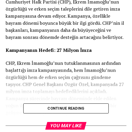
Cumhuriyet Halk Partisi (CHP), Ekrem İmamoğlu’nun
özgürlüğü ve erken seçim taleplerini dile getiren imza
kampanyasına devam ediyor. Kampanya, özellikle
bayram dönemi boyunca büyük bir ilgi gördü. CHP’nin il
başkanları, kampanyanın daha da büyüyeceğini ve
bayram sonrası dönemde desteğin artacağını belirtiyor.
Kampanyanın Hedefi: 27 Milyon İmza
CHP, Ekrem İmamoğlu’nun tutuklanmasının ardından
başlattığı imza kampanyasında, hem İmamoğlu’nun
özgürlüğü hem de erken seçim çağrısını gündeme
taşıyor. CHP Genel Başkanı Özgür Özel, kampanyada 27
milyon imza toplamayı hedeflediklerini açıkladı.
Kampanya sürecinde bayram döneminde elde edilen
yoğun ilgi, CHP’li il başkanları tarafından önemli bir
CONTINUE READING
gelişme olarak değerlendiriliyor.
İlk Aşama: 15 Milyon İmza
YOU MAY LIKE