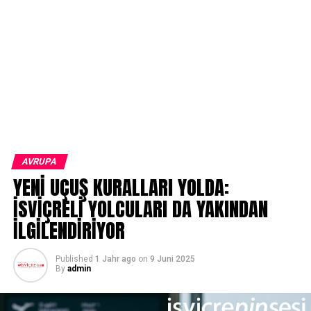
AVRUPA
YENİ UÇUŞ KURALLARI YOLDA:
İSVİÇRELİ YOLCULARI DA YAKINDAN
İLGİLENDİRİYOR
Published
1 Jahr ago
on
9 Juni 2025
By
admin