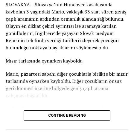
SLOVAKYA – Slovakya’nın Huncovce kasabasında
kaybolan 3 yaşındaki Mario, yaklaşık 33 saat süren geniş
Kadının kimliği ve uyruğu açıklanmadı
çaplı aramanın ardından ormanlık alanda sağ bulundu.
Atounane’nin yardım ettiği kadının 67 yaşında olduğu
Olayın en dikkat çekici ayrıntısı ise aramaya katılan
yönünde bilgiler bulunuyor. Ancak kadının adı ve uyruğu
gönüllülerin, İngiltere’de yaşayan Slovak medyum
resmi olarak açıklanmış değil.
Rene’nin telefonla verdiği tarifleri izleyerek çocuğun
bulunduğu noktaya ulaştıklarını söylemesi oldu.
Aynı şekilde saldırganın uyruğuna ilişkin de doğrulanmış
bir açıklama bulunmuyor.
Mısır tarlasında oynarken kayboldu
Şüpheli yakalanarak tutuklandı
Mario, pazartesi sabahı diğer çocuklarla birlikte bir mısır
tarlasında oynarken kayboldu. Diğer çocukların onsuz
Saldırının ardından şüpheli polis tarafından yakalandı
geri dönmesi üzerine bölgede geniş çaplı arama
#uçuşgecikmesi #avrupabirliği #yolcuhakları #tazminat
ve tutuklandı. Soruşturma hâkimi ayrıca şüphelinin
çalışması başlatıldı.
#seyahatedikkat
psikiyatrik değerlendirmeden geçirilmesini istedi.
Polis, itfaiye ve sağlık ekiplerinin yanı sıra çok sayıda
Brüksel Savcılığı tarafından yürütülen soruşturma
gönüllü aramaya katıldı. Slovak basınında yer alan
CONTINUE READING
RELATED TOPICS:
devam ediyor.
bilgilere göre, bölgedeki Roman yerleşiminden yaklaşık
UP NEXT
450 kişi de çalışmalara destek verdi.
LUZERN’DE BİR ANNE VE ÜÇ ÇOCUĞUN ZORLA TÜRKİYE’YE
Atounane’nin ölümü, Belçika’da toplu taşımada şiddet