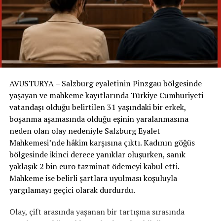
Gönüllünün ifadesine göre medyum; tek başına duran
bir çam ağacı, çakıllı yol, kulübe, bariyer ve ardından bir
çalılık gibi belirli noktaları tarif etti.
Gönüllüler: “Tarifleri izledik ve Mario’yu bulduk”
Mario’yu bulan Marek de arama sırasında telefon
AVUSTURYA – Salzburg eyaletinin Pinzgau bölgesinde
kamerasının açık olduğunu ve Rene ile sürekli bağlantıda
yaşayan ve mahkeme kayıtlarında Türkiye Cumhuriyeti
kaldıklarını söyledi. Gönüllülerin anlatımına göre grup,
vatandaşı olduğu belirtilen 31 yaşındaki bir erkek,
verilen yönlendirmeleri takip etti ve sonunda Mario’yu
boşanma aşamasında olduğu eşinin yaralanmasına
tarif edilen bölgedeki çalılıkların arasında sağ buldu.
neden olan olay nedeniyle Salzburg Eyalet
Mahkemesi’nde hâkim karşısına çıktı. Kadının göğüs
Ancak medyumun çocuğun bulunmasındaki rolüne
bölgesinde ikinci derece yanıklar oluşurken, sanık
ilişkin anlatımın aramaya katılan gönüllülerin
yaklaşık 2 bin euro tazminat ödemeyi kabul etti.
ifadelerine dayandığını özellikle belirtmek gerekiyor.
Mahkeme ise belirli şartlara uyulması koşuluyla
Medyumluk yoluyla kayıp kişilerin yerinin
yargılamayı geçici olarak durdurdu.
belirlenebildiğini ortaya koyan bilimsel olarak kabul
edilmiş bir yöntem bulunmuyor.
Olay, çift arasında yaşanan bir tartışma sırasında