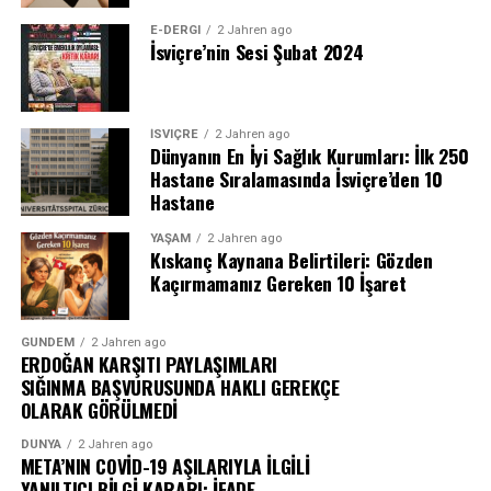
E-DERGI
2 Jahren ago
İsviçre’nin Sesi Şubat 2024
İSVIÇRE
2 Jahren ago
Dünyanın En İyi Sağlık Kurumları: İlk 250
Hastane Sıralamasında İsviçre’den 10
Hastane
YAŞAM
2 Jahren ago
Kıskanç Kaynana Belirtileri: Gözden
Kaçırmamanız Gereken 10 İşaret
GÜNDEM
2 Jahren ago
ERDOĞAN KARŞITI PAYLAŞIMLARI
SIĞINMA BAŞVURUSUNDA HAKLI GEREKÇE
OLARAK GÖRÜLMEDİ
DÜNYA
2 Jahren ago
META’NIN COVİD-19 AŞILARIYLA İLGİLİ
YANILTICI BİLGİ KARARI: İFADE