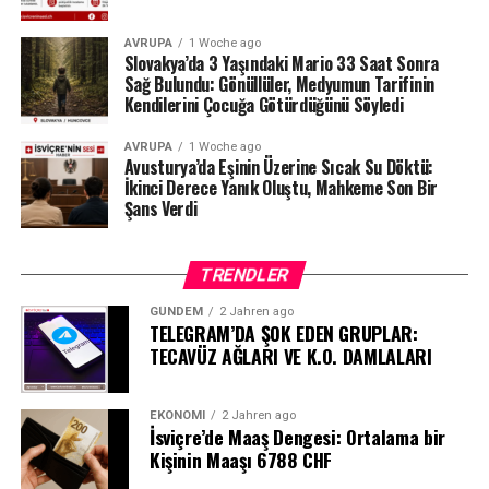
Yargılamanın geçici olarak durdurulması, sürecin
tamamen kapandığı anlamına gelmiyor. Denetimli
AVRUPA
1 Woche ago
serbestlik birimi, sanığın taahhüt ettiği tazminatı ödeyip
Slovakya’da 3 Yaşındaki Mario 33 Saat Sonra
Sağ Bulundu: Gönüllüler, Medyumun Tarifinin
ödemediğini kontrol edecek.
Kendilerini Çocuğa Götürdüğünü Söyledi
Kadının sanıkla artık iletişim kurulmasını istemediği de
AVRUPA
1 Woche ago
mahkemeye bildirildi. Bu nedenle 31 yaşındaki erkeğin
Avusturya’da Eşinin Üzerine Sıcak Su Döktü:
söz konusu talebe uyup uymadığı da denetlenecek. Çiftin
İkinci Derece Yanık Oluştu, Mahkeme Son Bir
Şans Verdi
ortak çocuğuyla ilgili ise ayrı bir görüşme
düzenlemesinin bulunduğu belirtildi.
TRENDLER
GÜNDEM
2 Jahren ago
TELEGRAM’DA ŞOK EDEN GRUPLAR:
TECAVÜZ AĞLARI VE K.O. DAMLALARI
EKONOMI
2 Jahren ago
İsviçre’de Maaş Dengesi: Ortalama bir
Kişinin Maaşı 6788 CHF