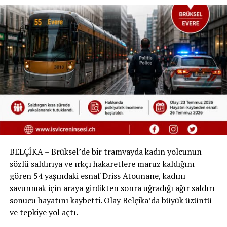
sağlanamamış ve süreç donmuştu. Şimdi, 2025 yazı
öncesi konu yeniden AB gündemine alındı. İki hafta
içinde yapılacak ulaştırma bakanları toplantısında
kararın masaya yatırılması bekleniyor.
HAVAYOLLARI NEDEN
DESTEKLİYOR?
Havayolları bu değişikliği savunuyor. “Airlines for
Europe” adlı birlik, mevcut kurallar nedeniyle bazı
firmaların uçağı tamamen iptal ettiğini, çünkü birkaç
saatlik gecikmenin bile maliyetli olduğunu söylüyor. Yeni
BELÇİKA – Brüksel’de bir tramvayda kadın yolcunun
sistemin firmalara daha esnek operasyon imkânı
sözlü saldırıya ve ırkçı hakaretlere maruz kaldığını
tanıyacağını iddia ediyorlar.
gören 54 yaşındaki esnaf Driss Atounane, kadını
savunmak için araya girdikten sonra uğradığı ağır saldırı
TÜKETİCİ KURUMLARI NEDEN
sonucu hayatını kaybetti. Olay Belçika’da büyük üzüntü
TEPKİLİ?
ve tepkiye yol açtı.