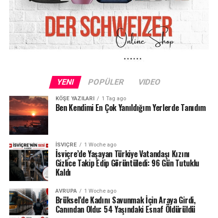
etti.
Hâkim: “Size son bir şans veriyoruz”
Mahkeme, sanığın kovadaki suyun sıcak olduğunu
bilmediğine ilişkin savunmasını inandırıcı buldu. Hâkim,
sanığa “son bir şans” verildiğini belirterek davayı şimdilik
YENI
POPÜLER
VIDEO
durdurdu.
KÖŞE YAZILARI
1 Tag ago
Ben Kendimi En Çok Yanıldığım Yerlerde Tanıdım
Hâkim ayrıca bir kişinin göğüs bölgesinde ikinci derece
yanıklara neden olmasının ciddi sonuçları bulunduğunu,
yaralanmanın görünüm açısından da önemli etkiler
yaratabileceğini vurguladı.
İSVIÇRE
1 Woche ago
İsviçre’de Yaşayan Türkiye Vatandaşı Kızını
Gizlice Takip Edip Görüntüledi: 96 Gün Tutuklu
Doktorların değerlendirmesine göre ise kadının
Kaldı
yaralarının kalıcı iz bırakmadan iyileşmesi bekleniyor.
AVRUPA
1 Woche ago
Tazminat ve temas yasağı takip edilecek
Brüksel’de Kadını Savunmak İçin Araya Girdi,
Canından Oldu: 54 Yaşındaki Esnaf Öldürüldü