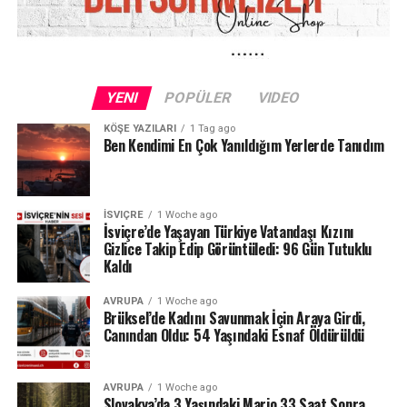
hedefinin olası ceza sorumluluğu doğurabilecek
ihmallerin veya sistematik usulsüzlüklerin bulunup
bulunmadığını tespit etmek olduğu ifade edildi.
Başsavcılık açıklamasında, olayın hem tıbbi hem de
YENI
POPÜLER
VIDEO
hukuki açıdan son derece karmaşık bir yapıya sahip
olduğu vurgulanırken, soruşturmanın uzun sürebileceği
KÖŞE YAZILARI
1 Tag ago
Ben Kendimi En Çok Yanıldığım Yerlerde Tanıdım
kaydedildi.
Zürih Üniversite Hastanesi’nde ortaya çıkan iddialar,
İsviçre sağlık sisteminde son yılların en ciddi
İSVIÇRE
1 Woche ago
İsviçre’de Yaşayan Türkiye Vatandaşı Kızını
krizlerinden biri olarak değerlendiriliyor. Özellikle ölüm
Gizlice Takip Edip Görüntüledi: 96 Gün Tutuklu
vakaları ve tıbbi cihaz kullanımıyla ilgili şüpheler, hasta
Kaldı
güvenliği ve hastane denetim mekanizmalarına ilişkin
tartışmaları yeniden gündeme taşıdı.
AVRUPA
1 Woche ago
Brüksel’de Kadını Savunmak İçin Araya Girdi,
Canından Oldu: 54 Yaşındaki Esnaf Öldürüldü
AVRUPA
1 Woche ago
Slovakya’da 3 Yaşındaki Mario 33 Saat Sonra