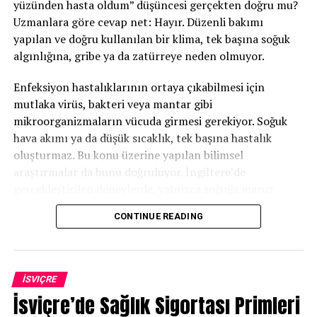
yüzünden hasta oldum” düşüncesi gerçekten doğru mu?
DAMARLARDA YAĞ BİRİKMESİNİN EN BÜYÜK NEDENİ
Uzmanlara göre cevap net: Hayır. Düzenli bakımı
DON'T MISS
yapılan ve doğru kullanılan bir klima, tek başına soğuk
BİLİM İNSANLARI AÇIKLADI: CORONA VİRÜS NEREDE
algınlığına, gribe ya da zatürreye neden olmuyor.
ORTAYA ÇIKTI?
Enfeksiyon hastalıklarının ortaya çıkabilmesi için
mutlaka virüs, bakteri veya mantar gibi
mikroorganizmaların vücuda girmesi gerekiyor. Soğuk
hava akımı ya da düşük sıcaklık, tek başına hastalık
oluşturmaz. Bu konu üzerine yapılan bilimsel
araştırmalar da bunu doğruluyor. İngiltere’de
gerçekleştirilen deneylerde, yalnızca soğuğa maruz
kalan kişilerde değil, virüsle enfekte olan kişilerde
CONTINUE READING
hastalık belirtilerinin geliştiği görüldü.
Peki neden birçok kişi klimalı ortamlarda boğaz ağrısı,
öksürük veya burun kuruluğu yaşıyor? Uzmanlara göre
İSVIÇRE
bunun temel nedeni klimanın havadaki nem oranını
İsviçre’de Sağlık Sigortası Primleri
düşürmesi. Ortam havası kurudukça burun, boğaz ve