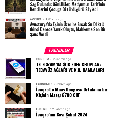
Sağ Bulundu: Gönüllüler, Medyumun Tarifinin
Kendilerini Çocuğa Götürdüğünü Söyledi
AVRUPA
1 Woche ago
Avusturya’da Eşinin Üzerine Sıcak Su Döktü:
İkinci Derece Yanık Oluştu, Mahkeme Son Bir
Şans Verdi
TRENDLER
GÜNDEM
2 Jahren ago
TELEGRAM’DA ŞOK EDEN GRUPLAR:
TECAVÜZ AĞLARI VE K.O. DAMLALARI
EKONOMI
2 Jahren ago
İsviçre’de Maaş Dengesi: Ortalama bir
Kişinin Maaşı 6788 CHF
E-DERGI
2 Jahren ago
İsviçre’nin Sesi Şubat 2024