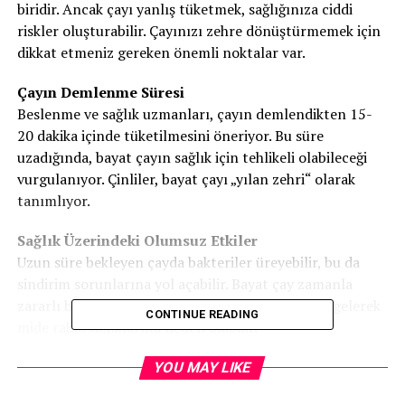
biridir. Ancak çayı yanlış tüketmek, sağlığınıza ciddi
riskler oluşturabilir. Çayınızı zehre dönüştürmemek için
dikkat etmeniz gereken önemli noktalar var.
Çayın Demlenme Süresi
Beslenme ve sağlık uzmanları, çayın demlendikten 15-
20 dakika içinde tüketilmesini öneriyor. Bu süre
uzadığında, bayat çayın sağlık için tehlikeli olabileceği
vurgulanıyor. Çinliler, bayat çayı „yılan zehri“ olarak
tanımlıyor.
Sağlık Üzerindeki Olumsuz Etkiler
Uzun süre bekleyen çayda bakteriler üreyebilir, bu da
sindirim sorunlarına yol açabilir. Bayat çay zamanla
zararlı bileşikler geliştirebilir ve daha asidik hale gelerek
CONTINUE READING
mide rahatsızlıklarına neden olabilir.
Tanen ve Kimyasal Değişiklikler
YOU MAY LIKE
Demlenmiş çayda tanenler ve nitrojenli bileşikler birikir.