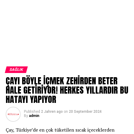
SAĞLIK
ÇAYI BÖYLE İÇMEK ZEHİRDEN BETER
HALE GETİRİYOR! HERKES YILLARDIR BU
HATAYI YAPIYOR
Published
2 Jahren ago
on
20 September 2024
By
admin
Çay, Türkiye’de en çok tüketilen sıcak içeceklerden