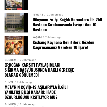
İSVIÇRE
2 Jahren ago
Dünyanın En İyi Sağlık Kurumları: İlk 250
Hastane Sıralamasında İsviçre’den 10
Hastane
YAŞAM
2 Jahren ago
Kıskanç Kaynana Belirtileri: Gözden
Kaçırmamanız Gereken 10 İşaret
GÜNDEM
2 Jahren ago
ERDOĞAN KARŞITI PAYLAŞIMLARI
SIĞINMA BAŞVURUSUNDA HAKLI GEREKÇE
OLARAK GÖRÜLMEDİ
DÜNYA
2 Jahren ago
META’NIN COVİD-19 AŞILARIYLA İLGİLİ
YANILTICI BİLGİ KARARI: İFADE
ÖZGÜRLÜĞÜNÜ KISITLIYOR MU?
GÜNDEM
2 Jahren ago