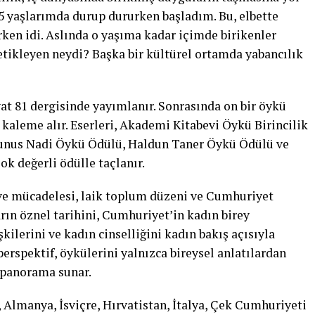
25 yaşlarımda durup dururken başladım. Bu, elbette
en idi. Aslında o yaşıma kadar içimde birikenler
etikleyen neydi? Başka bir kültürel ortamda yabancılık
at 81 dergisinde yayımlanır. Sonrasında on bir öykü
kaleme alır. Eserleri, Akademi Kitabevi Öykü Birincilik
unus Nadi Öykü Ödülü, Haldun Taner Öykü Ödülü ve
k değerli ödülle taçlanır.
 ve mücadelesi, laik toplum düzeni ve Cumhuriyet
rın öznel tarihini, Cumhuriyet’in kadın birey
şkilerini ve kadın cinselliğini kadın bakış açısıyla
perspektif, öykülerini yalnızca bireysel anlatılardan
r panorama sunar.
 Almanya, İsviçre, Hırvatistan, İtalya, Çek Cumhuriyeti