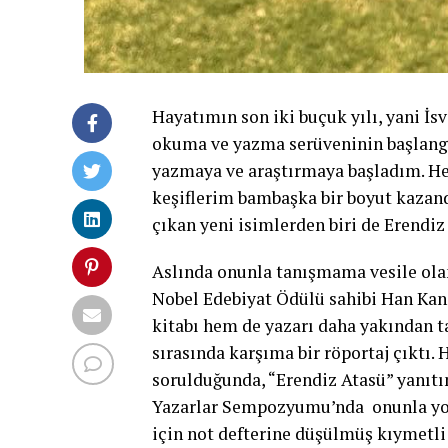
Hayatımın son iki buçuk yılı, yani İs
okuma ve yazma serüveninin başlang
yazmaya ve araştırmaya başladım. Hel
keşiflerim bambaşka bir boyut kazan
çıkan yeni isimlerden biri de Erendiz
Aslında onunla tanışmama vesile olan
Nobel Edebiyat Ödülü sahibi Han Ka
kitabı hem de yazarı daha yakından t
sırasında karşıma bir röportaj çıktı.
sorulduğunda, “Erendiz Atasü” yanıtın
Yazarlar Sempozyumu’nda onunla yol
için not defterine düşülmüş kıymetli b