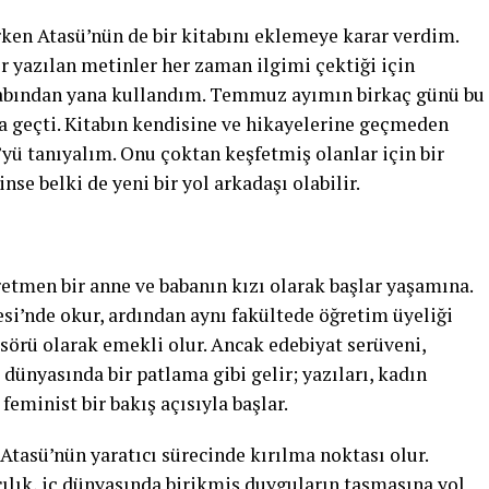
rken Atasü’nün de bir kitabını eklemeye karar verdim.
r yazılan metinler her zaman ilgimi çektiği için
abından yana kullandım. Temmuz ayımın birkaç günü bu
da geçti. Kitabın kendisine ve hikayelerine geçmeden
’yü tanıyalım. Onu çoktan keşfetmiş olanlar için bir
se belki de yeni bir yol arkadaşı olabilir.
retmen bir anne ve babanın kızı olarak başlar yaşamına.
si’nde okur, ardından aynı fakültede öğretim üyeliği
örü olarak emekli olur. Ancak edebiyat serüveni,
dünyasında bir patlama gibi gelir; yazıları, kadın
feminist bir bakış açısıyla başlar.
, Atasü’nün yaratıcı sürecinde kırılma noktası olur.
cılık, iç dünyasında birikmiş duyguların taşmasına yol