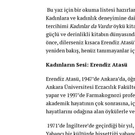
Bu yaz için bir okuma listesi hazırla
Kadınlara ve kadınlık deneyimine dai
tercihimi
Kadınlar da Vardır
öykü kit
güçlü ve derinlikli kitabın dünyasın
önce, dilerseniz kısaca Erendiz Atasü
yeniden bakış, henüz tanımayanlar için
Kadınların Sesi: Erendiz Atasü
Erendiz Atasü, 1947’de Ankara’da, öğ
Ankara Üniversitesi Eczacılık Fakülte
yapar ve 1997’de Farmakognozi profes
akademik hayatının çok sonrasına, iç 
hayatlarını odağına alan öykülerle ve 
1971’de İngiltere’de geçirdiği bir yıl
Yabancı bir kültürde hissettiği yaban