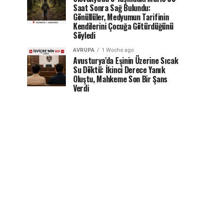
Saat Sonra Sağ Bulundu:
Gönüllüler, Medyumun Tarifinin
Kendilerini Çocuğa Götürdüğünü
Söyledi
AVRUPA
1 Woche ago
Avusturya’da Eşinin Üzerine Sıcak
Su Döktü: İkinci Derece Yanık
Oluştu, Mahkeme Son Bir Şans
Verdi