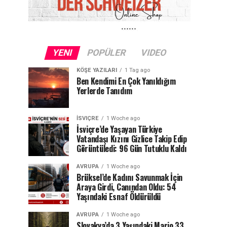
YENI
POPÜLER
VIDEO
KÖŞE YAZILARI
1 Tag ago
Ben Kendimi En Çok Yanıldığım
Yerlerde Tanıdım
İSVIÇRE
1 Woche ago
İsviçre’de Yaşayan Türkiye
Vatandaşı Kızını Gizlice Takip Edip
Görüntüledi: 96 Gün Tutuklu Kaldı
AVRUPA
1 Woche ago
Brüksel’de Kadını Savunmak İçin
Araya Girdi, Canından Oldu: 54
Yaşındaki Esnaf Öldürüldü
AVRUPA
1 Woche ago
Slovakya’da 3 Yaşındaki Mario 33