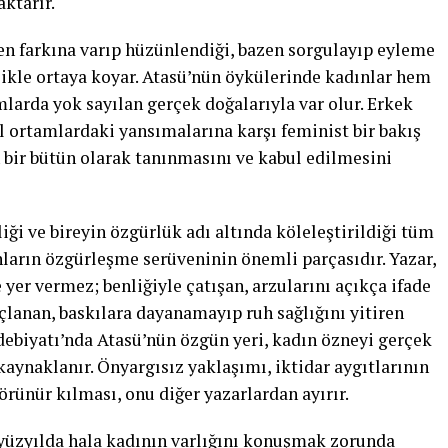
aktarır.
zen farkına varıp hüzünlendiği, bazen sorgulayıp eyleme
likle ortaya koyar. Atasü’nün öykülerinde kadınlar hem
mlarda yok sayılan gerçek doğalarıyla var olur. Erkek
l ortamlardaki yansımalarına karşı feminist bir bakış
n bir bütün olarak tanınmasını ve kabul edilmesini
liği ve bireyin özgürlük adı altında köleleştirildiği tüm
nların özgürleşme serüveninin önemli parçasıdır. Yazar,
 yer vermez; benliğiyle çatışan, arzularını açıkça ifade
çlanan, baskılara dayanamayıp ruh sağlığını yitiren
Edebiyatı’nda Atasü’nün özgün yeri, kadın özneyi gerçek
aynaklanır. Önyargısız yaklaşımı, iktidar aygıtlarının
örünür kılması, onu diğer yazarlardan ayırır.
. yüzyılda hala kadının varlığını konuşmak zorunda