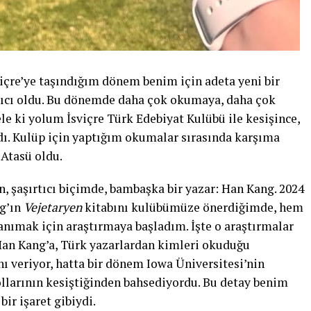
viçre’ye taşındığım dönem benim için adeta yeni bir
ıcı oldu. Bu dönemde daha çok okumaya, daha çok
e ki yolum İsviçre Türk Edebiyat Kulübü ile kesişince,
dı. Kulüp için yaptığım okumalar sırasında karşıma
 Atasü oldu.
, şaşırtıcı biçimde, bambaşka bir yazar: Han Kang. 2024
ng’ın
Vejetaryen
kitabını kulübümüze önerdiğimde, hem
anımak için araştırmaya başladım. İşte o araştırmalar
 Han Kang’a, Türk yazarlardan kimleri okuduğu
ı veriyor, hatta bir dönem Iowa Üniversitesi’nin
larının kesiştiğinden bahsediyordu. Bu detay benim
ir işaret gibiydi.