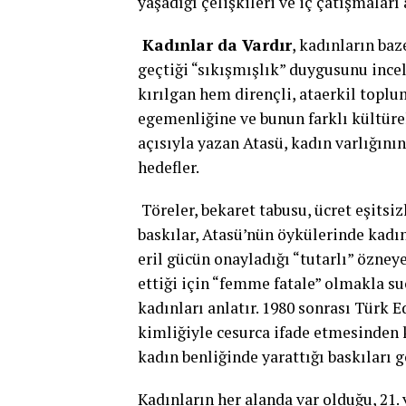
yaşadığı çelişkileri ve iç çatışmaları 
Kadınlar da Vardır
, kadınların ba
geçtiği “sıkışmışlık” duygusunu ince
kırılgan hem dirençli, ataerkil toplu
egemenliğine ve bunun farklı kültüre
açısıyla yazan Atasü, kadın varlığını
hedefler.
Töreler, bekaret tabusu, ücret eşitsiz
baskılar, Atasü’nün öykülerinde kadı
eril gücün onayladığı “tutarlı” özneye
ettiği için “femme fatale” olmakla su
kadınları anlatır. 1980 sonrası Türk 
kimliğiyle cesurca ifade etmesinden k
kadın benliğinde yarattığı baskıları g
Kadınların her alanda var olduğu, 21