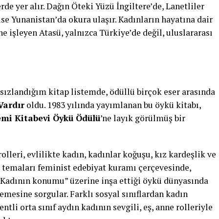
de yer alır. Dağın Öteki Yüzü İngiltere’de, Lanetliler
e Yunanistan’da okura ulaşır. Kadınların hayatına dair
e işleyen Atasü, yalnızca Türkiye’de değil, uluslararası
sızlandığım kitap listemde, ödüllü birçok eser arasında
Vardır
oldu. 1983 yılında yayımlanan bu öykü kitabı,
mi Kitabevi Öykü Ödülü
’ne layık görülmüş bir
lleri, evlilikte kadın, kadınlar koğuşu, kız kardeşlik ve
 temaları feminist edebiyat kuramı çerçevesinde,
r. “Kadının konumu” üzerine inşa ettiği öykü dünyasında
lemesine sorgular. Farklı sosyal sınıflardan kadın
ntli orta sınıf aydın kadının sevgili, eş, anne rolleriyle