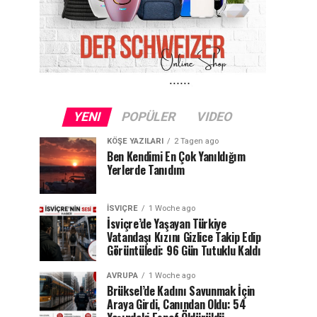
YENI
POPÜLER
VIDEO
KÖŞE YAZILARI
2 Tagen ago
Ben Kendimi En Çok Yanıldığım
Yerlerde Tanıdım
İSVIÇRE
1 Woche ago
İsviçre’de Yaşayan Türkiye
Vatandaşı Kızını Gizlice Takip Edip
Görüntüledi: 96 Gün Tutuklu Kaldı
AVRUPA
1 Woche ago
Brüksel’de Kadını Savunmak İçin
Araya Girdi, Canından Oldu: 54