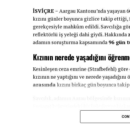
İSVİÇRE –
Aargau Kantonu’nda yaşayan 60 
kızını günler boyunca gizlice takip ettiği,
gerekçesiyle mahkûm edildi. Savcılığa gör
reflektörlü iş yeleği dahi giydi. Hakkında
adamın soruşturma kapsamında
96 gün t
Kızının nerede yaşadığını öğrenm
Kesinleşen ceza emrine (Strafbefehl) göre 
kızının ne yaptığını ve nerede yaşadığın
arasında
kızını birkaç gün boyunca takip 
Savcılık, adamın Aarau bölgesinde kızını
Freiamt bölgesindeki bir belediyeye birkaç 
CON
Baba burada kızını gözlemledi ve çok sayıda
hareketlerini kayıt altına almak amacıyla 