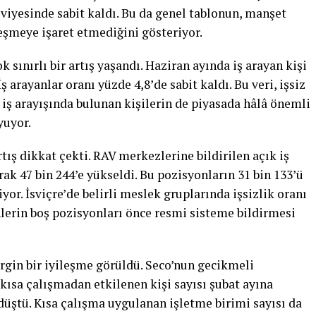
eviyesinde sabit kaldı. Bu da genel tablonun, manşet
eşmeye işaret etmediğini gösteriyor.
k sınırlı bir artış yaşandı. Haziran ayında iş arayan kişi
İş arayanlar oranı yüzde 4,8’de sabit kaldı. Bu veri, işsiz
 iş arayışında bulunan kişilerin de piyasada hâlâ önemli
yuyor.
tış dikkat çekti. RAV merkezlerine bildirilen açık iş
rak 47 bin 244’e yükseldi. Bu pozisyonların 31 bin 133’ü
r. İsviçre’de belirli meslek gruplarında işsizlik oranı
nlerin boş pozisyonları önce resmi sisteme bildirmesi
irgin bir iyileşme görüldü. Seco’nun gecikmeli
 kısa çalışmadan etkilenen kişi sayısı şubat ayına
 düştü. Kısa çalışma uygulanan işletme birimi sayısı da