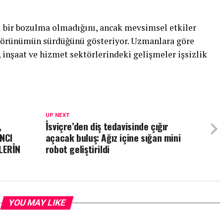
ni bir bozulma olmadığını, ancak mevsimsel etkiler
r görünümün sürdüğünü gösteriyor. Uzmanlara göre
 inşaat ve hizmet sektörlerindeki gelişmeler işsizlik
UP NEXT
,
İsviçre’den diş tedavisinde çığır
NCI
açacak buluş: Ağız içine sığan mini
LERİN
robot geliştirildi
YOU MAY LIKE