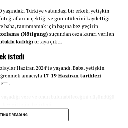
yaşındaki Türkiye vatandaşı bir erkek, yetişkin
 fotoğraflarını çektiği ve görüntülerini kaydettiği
e baba, tanınmamak için başına bez geçirip
zorlama (Nötigung)
suçundan ceza kararı verilen
utuklu kaldığı
ortaya çıktı.
ek istedi
olaylar Haziran 2024’te yaşandı. Baba, yetişkin
ı öğrenmek amacıyla
17-19 Haziran tarihleri
etti.
n yaşadığı yere ve onun bulunabileceğini düşündüğü
kez gittiğini belirledi.
TINUE READING
 fotoğrafını çekti. İki ayrı olayda ise kızının
onu videoya aldı.