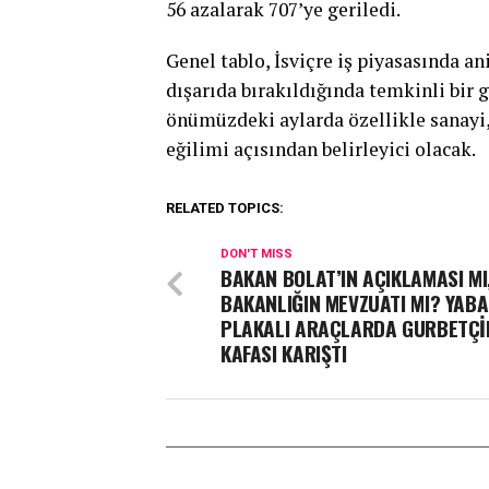
56 azalarak 707’ye geriledi.
Genel tablo, İsviçre iş piyasasında a
dışarıda bırakıldığında temkinli bi
önümüzdeki aylarda özellikle sanayi,
eğilimi açısından belirleyici olacak.
RELATED TOPICS:
DON'T MISS
BAKAN BOLAT’IN AÇIKLAMASI MI
BAKANLIĞIN MEVZUATI MI? YABA
PLAKALI ARAÇLARDA GURBETÇİ
KAFASI KARIŞTI