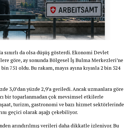
da sınırlı da olsa düşüş gösterdi. Ekonomi Devlet
rilere göre, ay sonunda Bölgesel İş Bulma Merkezleri’ne
7 bin 751 oldu. Bu rakam, mayıs ayına kıyasla 2 bin 524
yüzde 3,0’dan yüzde 2,9’a geriledi. Ancak uzmanlara göre
lıcı bir toparlanmadan çok mevsimsel etkilerle
inşaat, turizm, gastronomi ve bazı hizmet sektörlerinde
ını geçici olarak aşağı çekebiliyor.
den arındırılmış verileri daha dikkatle izleniyor. Bu