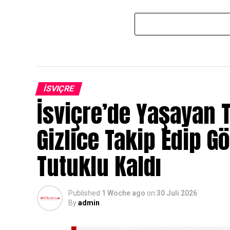
İSVIÇRE
İsviçre’de Yaşayan T
Gizlice Takip Edip G
Tutuklu Kaldı
Published
1 Woche ago
on
30 Juli 2026
By
admin