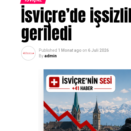
İsviçre’de işsizl
geriledi
Published
1 Monat ago
on
6 Juli 2026
By
admin