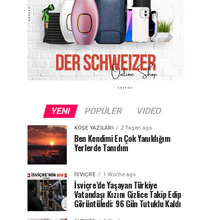
YENI
POPÜLER
VIDEO
KÖŞE YAZILARI
2 Tagen ago
Ben Kendimi En Çok Yanıldığım
Yerlerde Tanıdım
İSVIÇRE
1 Woche ago
İsviçre’de Yaşayan Türkiye
Vatandaşı Kızını Gizlice Takip Edip
Görüntüledi: 96 Gün Tutuklu Kaldı