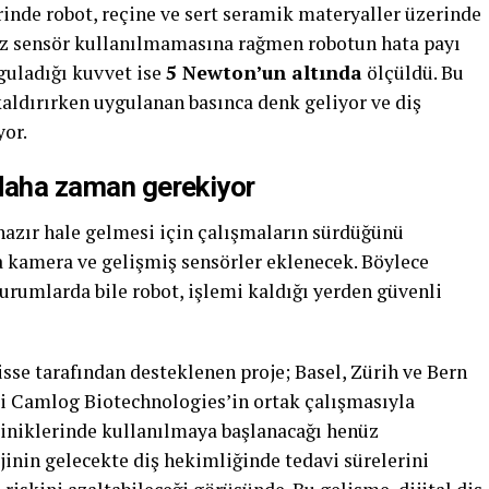
rinde robot, reçine ve sert seramik materyaller üzerinde
nüz sensör kullanılmamasına rağmen robotun hata payı
guladığı kuvvet ise
5 Newton’un altında
ölçüldü. Bu
 kaldırırken uygulanan basınca denk geliyor ve diş
yor.
 daha zaman gerekiyor
azır hale gelmesi için çalışmaların sürdüğünü
za kamera ve gelişmiş sensörler eklenecek. Böylece
urumlarda bile robot, işlemi kaldığı yerden güvenli
sse tarafından desteklenen proje; Basel, Zürih ve Bern
eti Camlog Biotechnologies’in ortak çalışmasıyla
liniklerinde kullanılmaya başlanacağı henüz
inin gelecekte diş hekimliğinde tedavi sürelerini