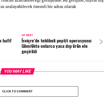
riskini azaltabileceği görüşünde. Bu gelişme, dijital diş
nı aralayabilecek önemli bir adım olarak
UP NEXT
a hafif
İsviçre’de tehlikeli peptit operasyonu:
Gümrükte onlarca yasa dışı ürün ele
geçirildi
YOU MAY LIKE
CLICK TO COMMENT