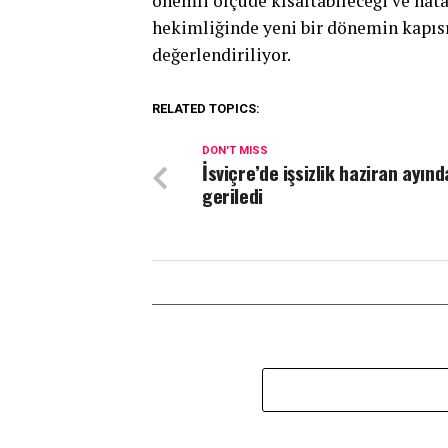
önemli ölçüde kısaltabileceği ve hata 
hekimliğinde yeni bir dönemin kapısı
değerlendiriliyor.
RELATED TOPICS:
DON'T MISS
İsviçre’de işsizlik haziran ayınd
geriledi