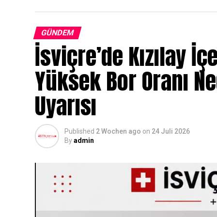
GÜNDEM
İsviçre’de Kızılay İç
Yüksek Bor Oranı N
Uyarısı
Published
2 Wochen ago
on
24 Juli 2026
By
admin