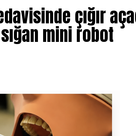
tedavisinde çığır aç
 sığan mini robot