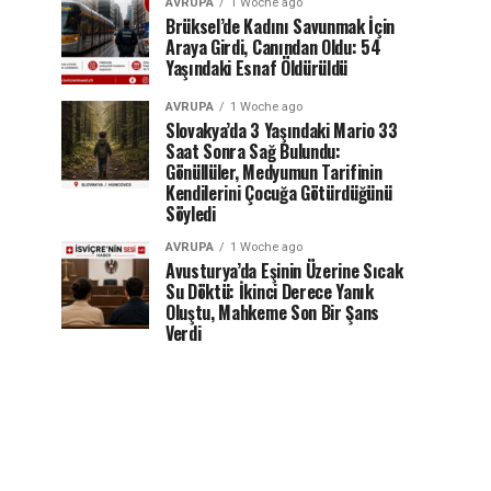
AVRUPA
1 Woche ago
Brüksel’de Kadını Savunmak İçin
Araya Girdi, Canından Oldu: 54
Yaşındaki Esnaf Öldürüldü
AVRUPA
1 Woche ago
Slovakya’da 3 Yaşındaki Mario 33
Saat Sonra Sağ Bulundu:
Gönüllüler, Medyumun Tarifinin
Kendilerini Çocuğa Götürdüğünü
Söyledi
AVRUPA
1 Woche ago
Avusturya’da Eşinin Üzerine Sıcak
Su Döktü: İkinci Derece Yanık
Oluştu, Mahkeme Son Bir Şans
Verdi