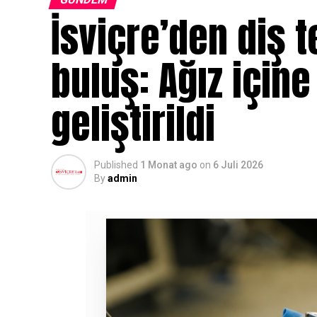
İsviçre’den diş 
buluş: Ağız içine
geliştirildi
Published
1 Monat ago
on
6 Juli 2026
By
admin