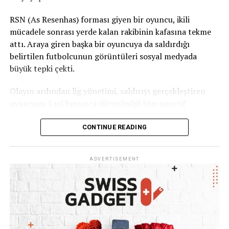
RSN (As Resenhas) forması giyen bir oyuncu, ikili
mücadele sonrası yerde kalan rakibinin kafasına tekme
attı. Araya giren başka bir oyuncuya da saldırdığı
belirtilen futbolcunun görüntüleri sosyal medyada
büyük tepki çekti.
Olayın ardından lig yönetimi, saldırıyı gerçekleştiren
oyuncuyu 5 yıl boyunca düzenlediği tüm sportif
faaliyetlerden men etti.
CONTINUE READING
Ceará Sivil Polisi de olayla ilgili soruşturma başlattı.
ADVERTISEMENT