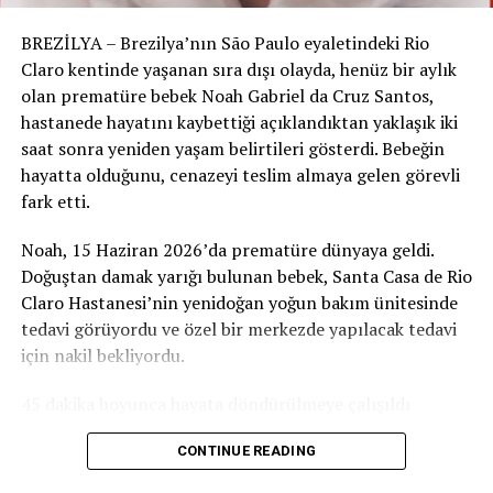
Gysling’e göre kalıcı bir barış için hâlâ çözülmemiş temel
BREZİLYA – Brezilya’nın São Paulo eyaletindeki Rio
sorunlar var:
Claro kentinde yaşanan sıra dışı olayda, henüz bir aylık
olan prematüre bebek Noah Gabriel da Cruz Santos,
Kudüs’ün statüsü
,
hastanede hayatını kaybettiği açıklandıktan yaklaşık iki
saat sonra yeniden yaşam belirtileri gösterdi. Bebeğin
Batı Şeria’daki İsrail yerleşimleri
,
hayatta olduğunu, cenazeyi teslim almaya gelen görevli
Gazze’nin yeniden inşası
,
fark etti.
İki taraf arasında güvenin tesis edilmesi.
Noah, 15 Haziran 2026’da prematüre dünyaya geldi.
Uzman, “Bu meseleler çözülmeden kalıcı barıştan söz
Doğuştan damak yarığı bulunan bebek, Santa Casa de Rio
etmek imkânsız,” diyor.
Claro Hastanesi’nin yenidoğan yoğun bakım ünitesinde
tedavi görüyordu ve özel bir merkezde yapılacak tedavi
“Trump’ın barışı, çıkarların ürünü”
için nakil bekliyordu.
Gysling’e göre Trump’ın “barışçıl lider” imajı gerçeği
45 dakika boyunca hayata döndürülmeye çalışıldı
yansıtmıyor.
“Bu süreç, diplomatik bir vizyondan çok ekonomik
15 Temmuz’da, tam bir aylık olduğu gün Noah’ın sağlık
CONTINUE READING
baskılar ve siyasi hesaplarla şekillendi,” diyor.
durumu ağırlaştı ve kalbi durdu. Hastanenin