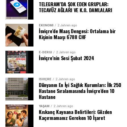
TELEGRAM’DA ŞOK EDEN GRUPLAR:
TECAVÜZ AĞLARI VE K.O. DAMLALARI
EKONOMI
2 Jahren ago
İsviçre’de Maaş Dengesi: Ortalama bir
Kişinin Maaşı 6788 CHF
E-DERGI
2 Jahren ago
İsviçre’nin Sesi Şubat 2024
İSVIÇRE
2 Jahren ago
Dünyanın En İyi Sağlık Kurumları: İlk 250
Hastane Sıralamasında İsviçre’den 10
Hastane
YAŞAM
2 Jahren ago
Kıskanç Kaynana Belirtileri: Gözden
Kaçırmamanız Gereken 10 İşaret