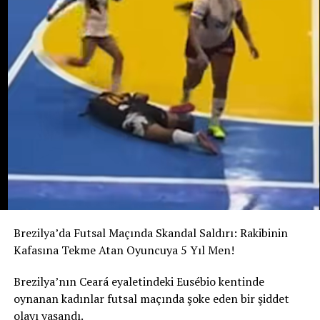
Ailenin açıklamasına göre Potosi bir kız çocuğu
bekliyordu. 12 Ağustos’ta dünyaya gelmesi beklenen
bebeğe “Alahia” adı verilmişti.
Maria Potosi toprağa verilirken soruşturmanın en
önemli sorusu hâlâ yanıt bekliyor: Alahia nerede ve
hayatta mı?
Brezilya’da Futsal Maçında Skandal Saldırı: Rakibinin
Kafasına Tekme Atan Oyuncuya 5 Yıl Men!
Brezilya’nın Ceará eyaletindeki Eusébio kentinde
oynanan kadınlar futsal maçında şoke eden bir şiddet
olayı yaşandı.