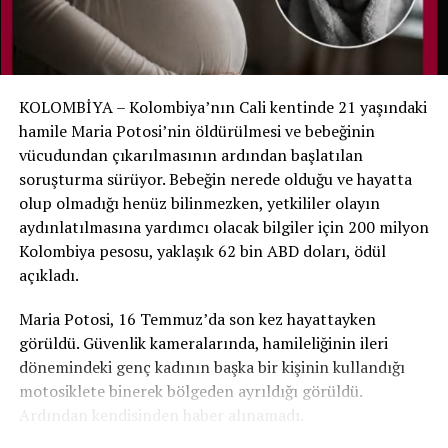
Bunun üzerine hastane ekibine hemen haber verildi.
Noah yeniden muayene edildi ve yaşam belirtilerinin
bulunduğu belirlenerek yenidoğan yoğun bakımına geri
alındı.
KOLOMBİYA – Kolombiya’nın Cali kentinde 21 yaşındaki
Aile hastaneyi suçlamıyor
hamile Maria Potosi’nin öldürülmesi ve bebeğinin
vücudundan çıkarılmasının ardından başlatılan
Hastane, ölüm tespitinde gerekli tıbbi ve yasal
soruşturma sürüyor. Bebeğin nerede olduğu ve hayatta
prosedürlerin uygulandığını ve mevcut bulgular ışığında
olup olmadığı henüz bilinmezken, yetkililer olayın
bir ihmal tespit edilmediğini açıkladı. Noah’ın annesi de
aydınlatılmasına yardımcı olacak bilgiler için 200 milyon
hastane personelinin oğlunu kurtarmak için yoğun çaba
Kolombiya pesosu, yaklaşık 62 bin ABD doları, ödül
gösterdiğini belirterek sağlık ekibini suçlamadıklarını
açıkladı.
söyledi.
Maria Potosi, 16 Temmuz’da son kez hayattayken
Noah daha sonra tedavisinin devamı için Bauru’daki São
görüldü. Güvenlik kameralarında, hamileliğinin ileri
Paulo Üniversitesi’ne bağlı uzman hastaneye nakledildi.
dönemindeki genç kadının başka bir kişinin kullandığı
motosiklete binerek bölgeden ayrıldığı görüldü.
Ardından kendisinden haber alınamadı.