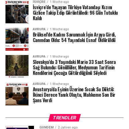
İSVIÇRE
1 Woche ago
İsviçre’de Yaşayan Türkiye Vatandaşı Kızını
Gizlice Takip Edip Görüntüledi: 96 Gün Tutuklu
Kaldı
AVRUPA
1 Woche ago
Brüksel’de Kadını Savunmak İçin Araya Girdi,
Canından Oldu: 54 Yaşındaki Esnaf Öldürüldü
AVRUPA
1 Woche ago
Slovakya’da 3 Yaşındaki Mario 33 Saat Sonra
Sağ Bulundu: Gönüllüler, Medyumun Tarifinin
Kendilerini Çocuğa Götürdüğünü Söyledi
AVRUPA
1 Woche ago
Avusturya’da Eşinin Üzerine Sıcak Su Döktü:
İkinci Derece Yanık Oluştu, Mahkeme Son Bir
Şans Verdi
TRENDLER
GÜNDEM
2 Jahren ago