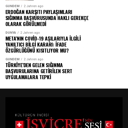
GÜNDEM
2 Jahren ago
ERDOĞAN KARŞITI PAYLAŞIMLARI
SIĞINMA BAŞVURUSUNDA HAKLI GEREKÇE
OLARAK GÖRÜLMEDİ
DÜNYA
2 Jahren ago
META’NIN COVİD-19 AŞILARIYLA İLGİLİ
YANILTICI BİLGİ KARARI: İFADE
ÖZGÜRLÜĞÜNÜ KISITLIYOR MU?
GÜNDEM
2 Jahren ago
TÜRKİYE’DEN GELEN SIĞINMA
BAŞVURULARINA GETİRİLEN SERT
UYGULAMALARA TEPKİ