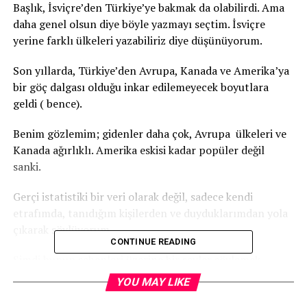
Başlık, İsviçre’den Türkiye’ye bakmak da olabilirdi. Ama
daha genel olsun diye böyle yazmayı seçtim. İsviçre
yerine farklı ülkeleri yazabiliriz diye düşünüyorum.
Son yıllarda, Türkiye’den Avrupa, Kanada ve Amerika’ya
bir göç dalgası olduğu inkar edilemeyecek boyutlara
geldi ( bence).
Benim gözlemim; gidenler daha çok, Avrupa ülkeleri ve
Kanada ağırlıklı. Amerika eskisi kadar popüler değil
sanki.
Gerçi istatistiki bir veri olarak değil, sadece kendi
etrafımda, tanıdığım kişilerden ve duyduklarımdan yola
çıkarak söylüyorum..
CONTINUE READING
Şimdi bunun sebepleri üzerine bir şeyler söylemek,
sosyolojik, psikolojik, ekonomik yorum yapmak değil
YOU MAY LIKE
amacım. Zaten bu konuda konuşacak bilgi birikimine