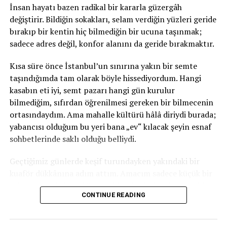
İnsan hayatı bazen radikal bir kararla güzergâh
( İstanbul o kadar kalabalık ki, artık nüfus ve toprak
değiştirir. Bildiğin sokakları, selam verdiğin yüzleri geride
parçası arasında bir denge kurmak imkansız halde.
bırakıp bir kentin hiç bilmediğin bir ucuna taşınmak;
Böyle olunca da, ne adaya gelen insanlara bir şey
sadece adres değil, konfor alanını da geride bırakmaktır.
diyebilirsiniz, ne de kalabalıktan deliren insanlara.. Belli
ki, bu pirinç bu suyu kaldırmıyor:( Bu arada; “hani
​Kısa süre önce İstanbul’un sınırına yakın bir semte
ekonomi kötü, her yer dolu” deniyor ya, -ki yalan yok
taşındığımda tam olarak böyle hissediyordum. Hangi
bende diyorum-
o kadar kalabalık şehirde, her yerin
kasabın eti iyi, semt pazarı hangi gün kurulur
dolu olmasından daha normal bir şey olamaz.
bilmediğim, sıfırdan öğrenilmesi gereken bir bilmecenin
ortasındaydım. Ama mahalle kültürü hâlâ diriydi burada;
Bir de turist olarak gelenleri de katarsak, bu çok doğal
yabancısı olduğum bu yeri bana „ev“ kılacak şeyin esnaf
bir sonuç. Doğal bir sonuç olması, böyle yaşamanın
sohbetlerinde saklı olduğu belliydi.
doğru olduğu ,sonucunu doğurmuyor tabii. )
​Geçtiğimiz günlerde keşif turundayken yakındaki bir
Ya da gece yarısı, Pera’da aşağıya inip, sokağın sanki
kuaför dükkânına adım attım. Amacım sadece küçük bir
gündüz saat dört beş gibi, kalabalık olduğunu, hayatın
selam vermekti. Ayaküstü sohbet başlarken kapı açıldı ve
devam ettiğini görüp, katılmasak bile, tuhaf bir iç
CONTINUE READING
içeriye adeta bir „rüzgâr“ girdi. 50’li yaşlarında, enerjisi
rahatlığı ile eve çıkıp, sokaktan gelen o bağrış çağrış
mekâna sığmayan bir hanım… Dükkân sahibinin 20 yıllık
içinde, uyuyabilmenin tanıdıklığı, paha biçilmez diyoruz.
dostuymuş; mekânın sahibi kadar rahat bir özgüvenle