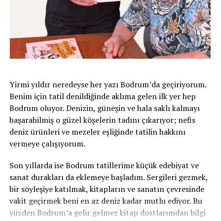
Artık İsviçre’yi kimse “sürpriz takım” diye
Sanılanın aksine, din, milliyet, dil değil, ahlak insanları
küçümseyemez.
birleştirir diye nerdeyse içimden ısrar ediyorum:)
Karşımda biriyle tartışır gibi.
Murat Yakın da bu takımın değişmesinde önemli pay
sahibi. Sadece iyi bir takım kurmadı; oyuncularına
Ahlak saygıyı ve sevgiyi de doğurur diyorum.
özgüven kazandırdı. Büyük rakiplerden çekinmeyen bir
Nati izledik. Bana göre Murat Yakın dönemindeki bu
Bu duygularla birlikte, Türkiye ile ilişkimiz farkında
Yirmi yıldır neredeyse her yazı Bodrum’da geçiriyorum.
takım, İsviçre futbol tarihinin en olgun ve en karakterli
olmadan, tam Avrupalı turist gibi oluyor.
Benim için tatil denildiğinde aklıma gelen ilk yer hep
takımlarından biri olarak hatırlanacaktır.
Bodrum oluyor. Denizin, güneşin ve hala saklı kalmayı
Gel, gör, biraz takıl eğlen, sonra insani koşullarla
başarabilmiş o güzel köşelerin tadını çıkarıyor; nefis
Evet, bugün biraz burukuz. Çünkü bu hikâyenin biraz
yaşadığın evine geri dön. Ancak bizim ana vatanımız
deniz ürünleri ve mezeler eşliğinde tatilin hakkını
daha devam etmesini isterdik. Ama üzülürken bile gurur
Türkiye.. Tamamen Avrupalı bir turist gibi
vermeye çalışıyorum.
duyabiliyorsak, demek ki doğru yoldayız.
hissetmemizde çok zor..
Son yıllarda ise Bodrum tatillerime küçük edebiyat ve
Bazen kupayı kaldıran değil, sahadan başı dik ayrılan
Enteresan bir duygu.
sanat durakları da eklemeye başladım. Sergileri gezmek,
takım da alkışı hak eder.
bir söyleşiye katılmak, kitapların ve sanatın çevresinde
Bu ne zaman böyle oldu. Tam çözebilmiş değilim.
Teşekkürler Murat Yakın.
vakit geçirmek beni en az deniz kadar mutlu ediyor. Bu
yüzden Bodrum’a gelir gelmez kitap dostlarımdan bilgi
Ya siz çözebildiniz mi?