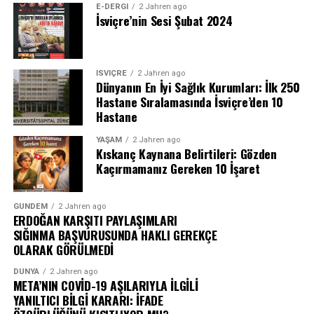
E-DERGI
2 Jahren ago
Nazlı Eray uzun yıllar boyunca Varlık dergisinde ve
İsviçre’nin Sesi Şubat 2024
Cumhuriyet, Güneş, Radikal ile Akşam gazetelerinde
yazmış; edebiyatın yanında siyasetle de aktif biçimde
ilgilenmiş bir isim.
İSVIÇRE
2 Jahren ago
Dünyanın En İyi Sağlık Kurumları: İlk 250
Yazarlığıyla ilgili anlattığı ayrıntılar ise en az kitapları
Hastane Sıralamasında İsviçre’den 10
kadar ilgi çekici. Örneğin özel bir yazı odası ya da yazı
Hastane
masası olmadığını söylüyor. Buna karşılık çok güzel
YAŞAM
2 Jahren ago
kalemleri olduğunu özellikle vurguluyor. Belli ki bazı
Kıskanç Kaynana Belirtileri: Gözden
yazarların ihtiyacı büyük masalar ve düzenli odalarken,
Kaçırmamanız Gereken 10 İşaret
bazılarına yalnızca iyi bir kalem ve sınır tanımayan bir
hayal gücü yetiyor.
GÜNDEM
2 Jahren ago
ERDOĞAN KARŞITI PAYLAŞIMLARI
“Yazarken insanları mutlu etmek istiyorum. Bir aydın
SIĞINMA BAŞVURUSUNDA HAKLI GEREKÇE
olarak da elimden geleni yapıyorum,” diyen Nazlı Eray’ın
OLARAK GÖRÜLMEDİ
edebiyata bakışında da bu iyimserlik ve sorumluluk
DÜNYA
2 Jahren ago
duygusu hissediliyor.
META’NIN COVİD-19 AŞILARIYLA İLGİLİ
YANILTICI BİLGİ KARARI: İFADE
Olmayanın Güncesi