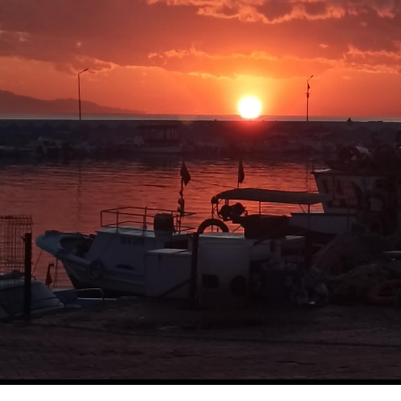
Sözün özü, biz İstanbul’dan gittik ya, “herkes bir gün
gidebilir” . Hani o kadar İstanbul insanıydık.
Yaklaşık yedi yıldır İsviçre’de yaşıyoruz, Luzern’de…
Burada yaşarken, İstanbul’u özlemiyor muyuz. Tabii ki
çok özlüyoruz.
Ancak her gidişimizde, İstanbul bize hem çok tanıdık,
hem de çok yabancı geliyor.
Acayip bir ruh hali bu. Tanımlamak çok zor.
İstanbul’da olduğumuzda, ada (Büyükada), Pera
(Beyoğlu-Galata-Şişhane arasındaki bölge) üçgeninde
oluyoruz.
Ada’ya her gittiğimizde, dünyanın hiçbir yeri adanın
yerini tutamaz diyoruz. Ta ki, bir Pazar günü ada
vapuruna binene kadar…