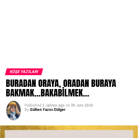
KÖŞE YAZILARI
BURADAN ORAYA, ORADAN BURAYA
BAKMAK…BAKABİLMEK…
Published
2 Jahren ago
on
30 Juni 2024
By
Gülten Yazıcı Dülger