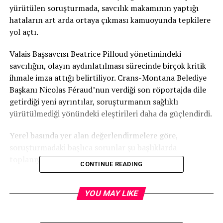
yürütülen soruşturmada, savcılık makamının yaptığı
hataların art arda ortaya çıkması kamuoyunda tepkilere
yol açtı.
Valais Başsavcısı Beatrice Pilloud yönetimindeki
savcılığın, olayın aydınlatılması sürecinde birçok kritik
ihmale imza attığı belirtiliyor. Crans-Montana Belediye
Başkanı Nicolas Féraud’nun verdiği son röportajda dile
getirdiği yeni ayrıntılar, soruşturmanın sağlıklı
yürütülmediği yönündeki eleştirileri daha da güçlendirdi.
Yerel basında yer alan değerlendirmelere göre,
soruşturmadaki başlıca sorunlar şu başlıklarda
toplanıyor:
CONTINUE READING
Belediye başkanı sorgulanmadı
Belediye Başkanı Féraud, olaydan haftalar sonra yaptığı
YOU MAY LIKE
açıklamada, savcılık tarafından bugüne kadar ifadesine
başvurulmadığını söyledi. Oysa facianın yaşandığı barda