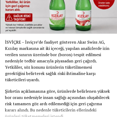
Bar sahibinin gözaltı süreci tartışmalı
Facianın yaşandığı barın sahibi Jacques Moretti,
günlerce serbest kaldıktan sonra 9 Ocak’ta gözaltına
alındı, ancak kısa süre sonra 200 bin İsviçre frangı
kefaletle serbest bırakıldı. Eleştirmenler, bunun
delillerin karartılması riskini artırdığını savunuyor.
İSVİÇRE – İsviçre’de faaliyet gösteren Akar Swiss AG,
Kızılay markasına ait iki içeceği, yapılan analizlerde izin
Otopsi sürecinde karmaşa
verilen sınırın üzerinde bor (boron) tespit edilmesi
Yangında hayatını kaybeden bazı kurbanlara hiç otopsi
nedeniyle tedbir amacıyla piyasadan geri çağırdı.
yapılmadığı, bazılarının ise geç otopsiye alındığı
Yetkililer, söz konusu ürünlerin tüketilmemesi
belirtildi. 17 yaşındaki Trystan Pidoux’nun cenazesinin,
gerektiğini belirterek sağlık riski ihtimaline karşı
son anda otopsi kararı alınması nedeniyle ertelenmesi
tüketicileri uyardı.
kamuoyunda büyük yankı uyandırdı.
Şirketin açıklamasına göre, ürünlerde belirlenen yüksek
Hukuki usul hataları
bor oranı nedeniyle insan sağlığı açısından oluşabilecek
Savcılığın, mağdur ailelerin avukatlarının sorgulamalara
risk tamamen göz ardı edilemediği için geri çağırma
katılmasını önce engellemeye çalıştığı, ardından da bazı
kararı alındı. Bu nedenle tüketicilerin ellerindeki
mağdur yakınlarına, kanton yargı kurulunda görev
ürünleri tüketmemeleri istendi.