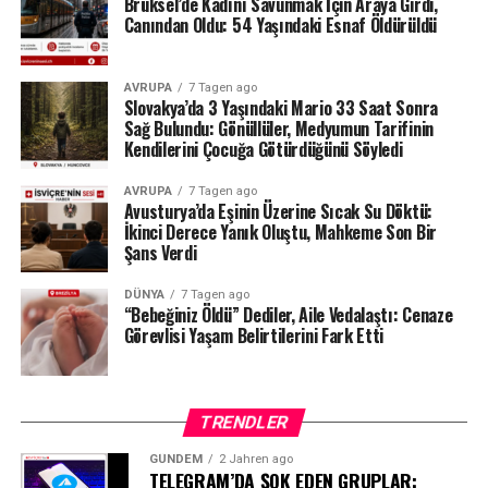
Brüksel’de Kadını Savunmak İçin Araya Girdi,
tarafından da düzenli olarak denetlendiğini hatırlattı.
Canından Oldu: 54 Yaşındaki Esnaf Öldürüldü
Milyonlarca liralık para transferleri ve şoförün iddiaları
AVRUPA
7 Tagen ago
üzerinden derinleşen soruşturmada gözler, yargı
Slovakya’da 3 Yaşındaki Mario 33 Saat Sonra
makamlarının atacağı bir sonraki adıma çevrilmiş
Sağ Bulundu: Gönüllüler, Medyumun Tarifinin
durumda.
#ahbap
#turkiye
#sondakika
Kendilerini Çocuğa Götürdüğünü Söyledi
AVRUPA
7 Tagen ago
Avusturya’da Eşinin Üzerine Sıcak Su Döktü:
İkinci Derece Yanık Oluştu, Mahkeme Son Bir
Şans Verdi
DÜNYA
7 Tagen ago
“Bebeğiniz Öldü” Dediler, Aile Vedalaştı: Cenaze
Görevlisi Yaşam Belirtilerini Fark Etti
TRENDLER
GÜNDEM
2 Jahren ago
TELEGRAM’DA ŞOK EDEN GRUPLAR: