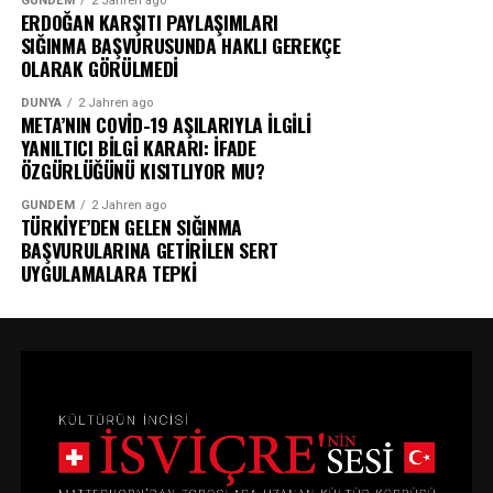
GÜNDEM
2 Jahren ago
ERDOĞAN KARŞITI PAYLAŞIMLARI
SIĞINMA BAŞVURUSUNDA HAKLI GEREKÇE
OLARAK GÖRÜLMEDİ
DÜNYA
2 Jahren ago
META’NIN COVİD-19 AŞILARIYLA İLGİLİ
YANILTICI BİLGİ KARARI: İFADE
ÖZGÜRLÜĞÜNÜ KISITLIYOR MU?
GÜNDEM
2 Jahren ago
TÜRKİYE’DEN GELEN SIĞINMA
BAŞVURULARINA GETİRİLEN SERT
UYGULAMALARA TEPKİ