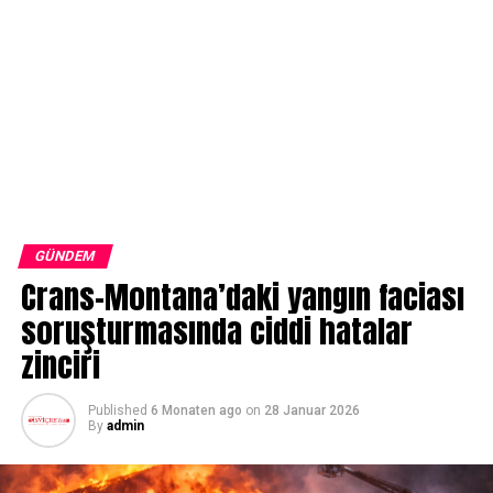
GÜNDEM
Crans-Montana’daki yangın faciası
soruşturmasında ciddi hatalar
zinciri
Published
6 Monaten ago
on
28 Januar 2026
By
admin