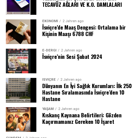
TECAVÜZ AĞLARI VE K.O. DAMLALARI
EKONOMI
2 Jahren ago
İsviçre’de Maaş Dengesi: Ortalama bir
Kişinin Maaşı 6788 CHF
E-DERGI
2 Jahren ago
İsviçre’nin Sesi Şubat 2024
İSVIÇRE
2 Jahren ago
Dünyanın En İyi Sağlık Kurumları: İlk 250
Hastane Sıralamasında İsviçre’den 10
Hastane
YAŞAM
2 Jahren ago
Kıskanç Kaynana Belirtileri: Gözden
Kaçırmamanız Gereken 10 İşaret