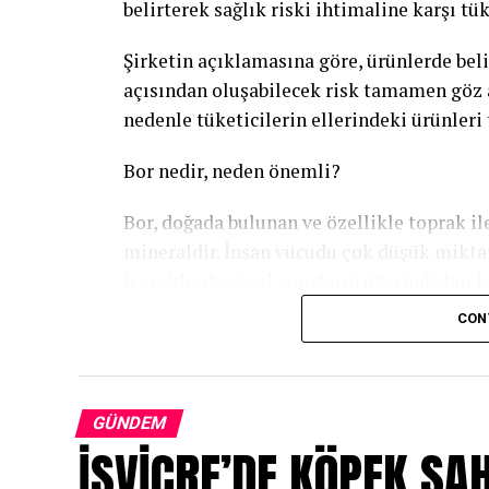
belirterek sağlık riski ihtimaline karşı tük
Şirketin açıklamasına göre, ürünlerde beli
açısından oluşabilecek risk tamamen göz a
nedenle tüketicilerin ellerindeki ürünleri
Bor nedir, neden önemli?
Bor, doğada bulunan ve özellikle toprak ile
mineraldir. İnsan vücudu çok düşük miktar
içeceklerde yasal sınırların üzerinde bor 
miktarda tüketilmesi halinde sağlık açısın
CON
denetlenmektedir.
Bu nedenle yetkililer, ürünlerdeki yüksek b
ihtimalini dikkate alarak geri çağırma süre
GÜNDEM
İSVİÇRE’DE KÖPEK SAH
Geri çağrılan ürünler