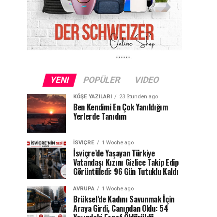
YENI
POPÜLER
VIDEO
KÖŞE YAZILARI
23 Stunden ago
Ben Kendimi En Çok Yanıldığım
Yerlerde Tanıdım
İSVIÇRE
1 Woche ago
İsviçre’de Yaşayan Türkiye
Vatandaşı Kızını Gizlice Takip Edip
Görüntüledi: 96 Gün Tutuklu Kaldı
AVRUPA
1 Woche ago
Brüksel’de Kadını Savunmak İçin
Araya Girdi, Canından Oldu: 54