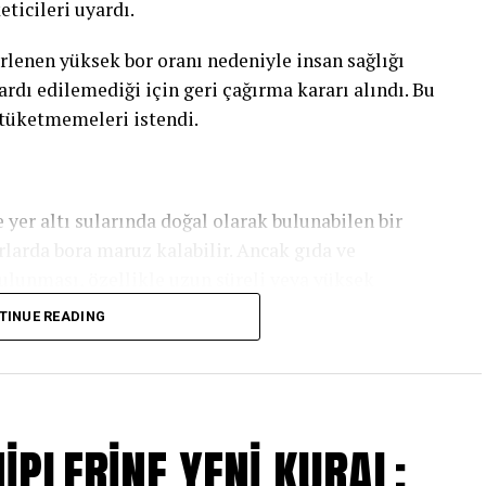
eticileri uyardı.
rlenen yüksek bor oranı nedeniyle insan sağlığı
rdı edilemediği için geri çağırma kararı alındı. Bu
 tüketmemeleri istendi.
 yer altı sularında doğal olarak bulunabilen bir
larda bora maruz kalabilir. Ancak gıda ve
bulunması, özellikle uzun süreli veya yüksek
dan risk oluşturabileceği için sıkı şekilde
TINUE READING
or seviyesinin tüketici sağlığını riske atabileceği
cini başlattı.
İPLERİNE YENİ KURAL: