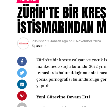
ZÜRİH’TE BİR KRE
İSTİSMARINDAN M
Published
2 Jahren ago
on
6 November 2024
By
admin
Zürih’te bir kreşte çalışan ve çocuk i
mahkemede suçlu bulundu. 2022 yılın
temaslarda bulunulduğunu anlatması
çocuk pornografisi bulundurduğu gere
yapıldı.
Yeni Görevine Devam Etti