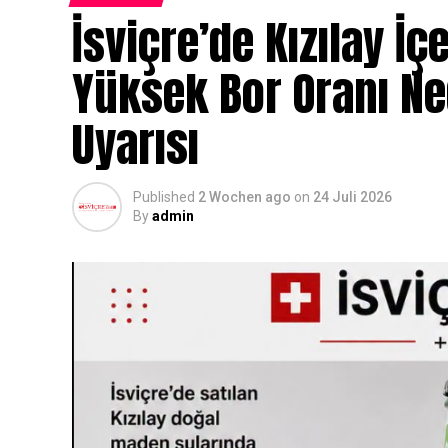
İsviçre’de Kızılay İç
Yüksek Bor Oranı N
Uyarısı
Published
2 Wochen ago
on
24 Juli 2026
By
admin