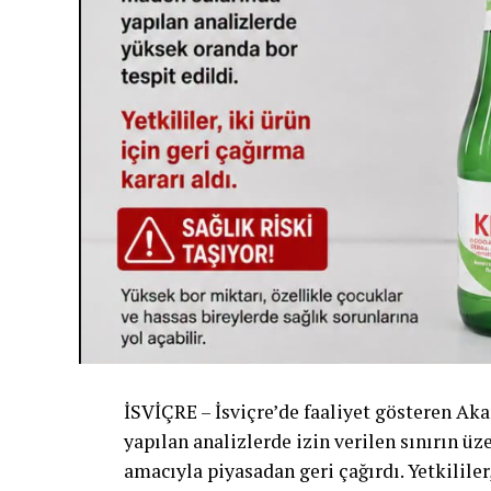
İSVİÇRE – İsviçre’de faaliyet gösteren Akar
yapılan analizlerde izin verilen sınırın üz
amacıyla piyasadan geri çağırdı. Yetkilile