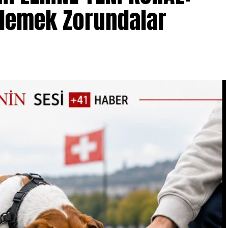
izlemek Zorundalar
lerine sahip ürünlerin geri çağırma kapsamında
rsiniz
rünleri kesinlikle tüketmemelerini istedi. Geri
a fişi ibraz edilmeden satın alındıkları market
Ürün bedeli tüketicilere tam olarak iade edilecek.