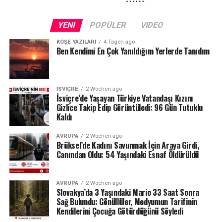
Kuraklığın etkileri yalnızca Schaffhausen ile sınırlı değil.
Fransa sınırındaki Neuchâtel Kantonu’nda bulunan Lac
YENI
POPÜLER
VIDEO
des Brenets de son derece düşük su seviyeleriyle karşı
karşıya.
KÖŞE YAZILARI
4 Tagen ago
Ben Kendimi En Çok Yanıldığım Yerlerde Tanıdım
24 Temmuz ölçümlerinde göl seviyesi denizden 742,13
metre, çıkıştaki su debisi ise yalnızca saniyede 1,2
metreküp olarak kaydedildi. Su seviyesinin düşmesi
İSVIÇRE
2 Wochen ago
nedeniyle göldeki tekne seferleri de durduruldu.
İsviçre’de Yaşayan Türkiye Vatandaşı Kızını
Gizlice Takip Edip Görüntüledi: 96 Gün Tutuklu
Kaldı
Lac des Brenets daha önce de uzun kuraklık
dönemlerinde benzer sorunlar yaşamış, özellikle 2022
AVRUPA
2 Wochen ago
yazında su seviyesi ciddi şekilde gerilemişti.
Brüksel’de Kadını Savunmak İçin Araya Girdi,
Canından Oldu: 54 Yaşındaki Esnaf Öldürüldü
Ren Şelalesi’ndeki son durum ise İsviçre’de devam eden
yağış eksikliğinin nehir ve göller üzerindeki etkisini
AVRUPA
2 Wochen ago
gözler önüne seriyor.
Slovakya’da 3 Yaşındaki Mario 33 Saat Sonra
Sağ Bulundu: Gönüllüler, Medyumun Tarifinin
Kaynak: BAFU / BRK News
Kendilerini Çocuğa Götürdüğünü Söyledi