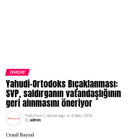
İSVIÇRE
Yahudi-Ortodoks Bıçaklanması:
SVP, saldırganın vatandaşlığının
geri alınmasını öneriyor
Published
2 Jahren ago
on
6 März 2024
By
admin
Cemil Baysal