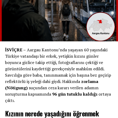
Göç İdaresi Sekreteryası’ndan Bilgiler
İsviçre Göç İdaresi Sekreteryası’nın belirttiğine göre,
İsviçre vatandaşlığı, ancak ciddi durumlarda, örneğin
mahkum bir savaş suçlusu veya terörist durumunda, geri
alınabilir.
İSVİÇRE –
Aargau Kantonu’nda yaşayan 60 yaşındaki
İsviçre’de, çift vatandaşlık sahibi bireylerin İsviçre
Türkiye vatandaşı bir erkek, yetişkin kızını günler
vatandaşlığının geri alınma prosedürü yalnızca belirli
boyunca gizlice takip ettiği, fotoğraflarını çektiği ve
koşullar altında uygulanabilir. İsviçre Göç ve Vatandaşlık
görüntülerini kaydettiği gerekçesiyle mahkûm edildi.
İşleri Genel Sekreterliği’nin resmi web sitesinde yer alan
Savcılığa göre baba, tanınmamak için başına bez geçirip
bilgiler, bu prosedürün uygulanabilmesi için ilgili kişinin
reflektörlü iş yeleği dahi giydi. Hakkında
zorlama
davranışlarının İsviçre’nin çıkarlarına veya itibarına
(Nötigung)
suçundan ceza kararı verilen adamın
„ciddi derecede zararlı“ olması gerektiğini belirtiyor.
soruşturma kapsamında
96 gün tutuklu kaldığı
ortaya
çıktı.
Vatandaşlığın çekilmesi, sadece olağanüstü durumlarda
düşünülebilecek bir adımdır. Özellikle bir kişi savaş
Kızının nerede yaşadığını öğrenmek
suçlarına karışmış veya terörle suçlanmışsa, vatandaşlık