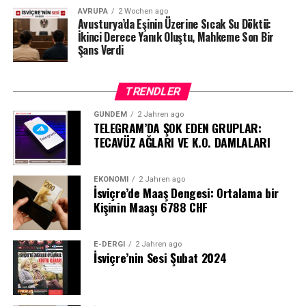
AVRUPA
2 Wochen ago
Avusturya’da Eşinin Üzerine Sıcak Su Döktü:
İkinci Derece Yanık Oluştu, Mahkeme Son Bir
Şans Verdi
TRENDLER
GÜNDEM
2 Jahren ago
TELEGRAM’DA ŞOK EDEN GRUPLAR:
TECAVÜZ AĞLARI VE K.O. DAMLALARI
EKONOMI
2 Jahren ago
İsviçre’de Maaş Dengesi: Ortalama bir
Kişinin Maaşı 6788 CHF
E-DERGI
2 Jahren ago
İsviçre’nin Sesi Şubat 2024