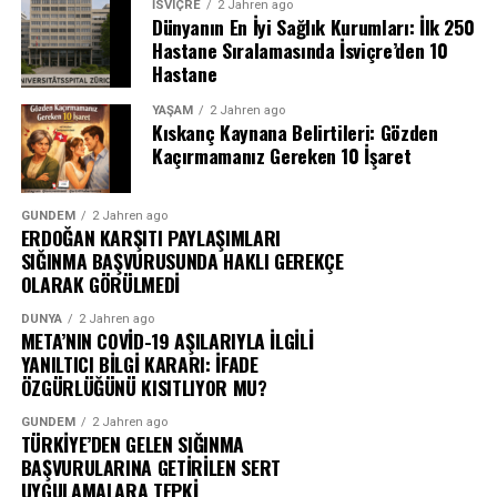
İSVIÇRE
2 Jahren ago
Dünyanın En İyi Sağlık Kurumları: İlk 250
Hastane Sıralamasında İsviçre’den 10
Hastane
YAŞAM
2 Jahren ago
Kıskanç Kaynana Belirtileri: Gözden
Kaçırmamanız Gereken 10 İşaret
GÜNDEM
2 Jahren ago
ERDOĞAN KARŞITI PAYLAŞIMLARI
SIĞINMA BAŞVURUSUNDA HAKLI GEREKÇE
OLARAK GÖRÜLMEDİ
DÜNYA
2 Jahren ago
META’NIN COVİD-19 AŞILARIYLA İLGİLİ
YANILTICI BİLGİ KARARI: İFADE
ÖZGÜRLÜĞÜNÜ KISITLIYOR MU?
GÜNDEM
2 Jahren ago
TÜRKİYE’DEN GELEN SIĞINMA
BAŞVURULARINA GETİRİLEN SERT
UYGULAMALARA TEPKİ