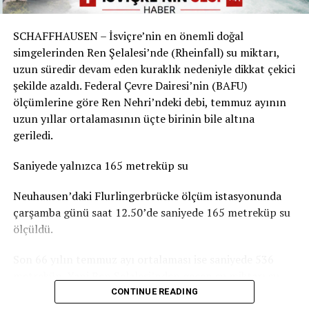
Sorunun boyutu parkın bulunduğu yere göre değişiyor.
Örneğin Aarau Belediyesi, kentteki çocuk parklarında
SCHAFFHAUSEN – İsviçre’nin en önemli doğal
durumun genel olarak dramatik olmadığını belirtiyor.
simgelerinden Ren Şelalesi’nde (Rheinfall) su miktarı,
Basel-Landschaft yetkilileri de şehir merkezindeki ve
uzun süredir devam eden kuraklık nedeniyle dikkat çekici
insanların yemek yemek veya vakit geçirmek için
şekilde azaldı. Federal Çevre Dairesi’nin (BAFU)
kullandığı parkların, ormanlık alanlardaki oyun
ölçümlerine göre Ren Nehri’ndeki debi, temmuz ayının
parklarına göre daha fazla kirlendiğine dikkat çekiyor.
uzun yıllar ortalamasının üçte birinin bile altına
geriledi.
Sigarasız çocuk parkları yaygınlaşıyor
Saniyede yalnızca 165 metreküp su
İsviçre’deki Stop2Drop girişiminin verilerine göre şu
anda 24 belediye sigarasız ve temiz çocuk parkı
Neuhausen’daki Flurlingerbrücke ölçüm istasyonunda
uygulamasını kullanıyor.
çarşamba günü saat 12.50’de saniyede 165 metreküp su
ölçüldü.
Aarau’da da seçilen 10 çocuk parkında yaklaşık iki ay
boyunca afişler, banklara yerleştirilen bilgilendirmeler
Son 66 yılın temmuz ayı ortalaması ise saniyede 536
ve çeşitli farkındalık çalışmaları denendi. Ancak
metreküp. Yani Ren Şelalesi’nden geçen su miktarı şu
belediyeye göre deneme döneminde kirlilikte belirgin bir
anda normal bir temmuz ayındaki seviyenin yaklaşık
CONTINUE READING
değişiklik gözlenmedi. Uygulamaların uzun vadeli
yüzde 31’i kadar.