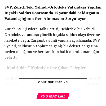
SVP, Zürich’teki Yahudi-Ortodoks Vatandaşa Yapılan
Bıçaklı Saldırı Sonrasında 15 yaşındaki Saldırganın
Vatandaşlığının Geri Alınmasını Sorguluyor
Zürich SVP (İsviçre Halk Partisi), şehirdeki bir Yahudi-
Ortodoks vatandaşa yönelik bıçakla saldırı olayı üzerine
harekete geçti. Çarşamba günü yapılan açıklamada, SVP
üyeleri, saldırının toplumda geniş bir dehşet dalgasına
neden olduğunu ve her taraftan haklı olarak kınandığını
belirtti.
„İthal Şiddet“ İfadesiyle Öne Çıkan Talepler
Saldırıyı „İthal Şiddet“ başlığı altında değerlendiren SVP
CONTINUE READING
kanton meclisi üyeleri, olayın, uzun bir süredir görülen
bir gelişmenin geçici bir doruk noktası olduğunu
savundu. SVP, hükümetten saldırganın kimliği ve olaya
YOU MAY LIKE
ilişkin detaylar hakkında daha fazla bilgi talep ediyor.