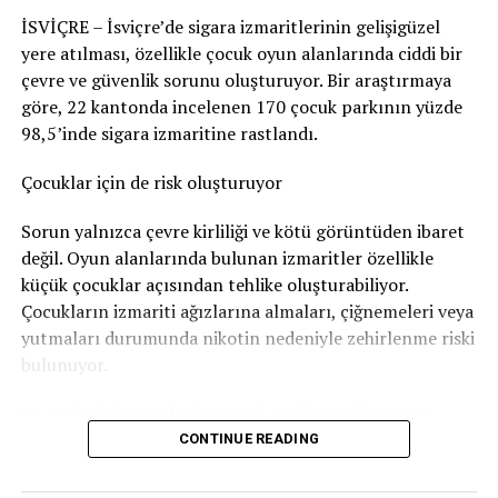
edilerek korkmasına yol açabileceğini en azından göze
İSVİÇRE – İsviçre’de sigara izmaritlerinin gelişigüzel
aldığı sonucuna vardı. Bu nedenle adam hakkında
yere atılması, özellikle çocuk oyun alanlarında ciddi bir
Nötigung (zorlama)
suçundan ceza verildi.
çevre ve güvenlik sorunu oluşturuyor. Bir araştırmaya
96 gün soruşturma tutukluluğunda kaldı
göre, 22 kantonda incelenen 170 çocuk parkının yüzde
98,5’inde sigara izmaritine rastlandı.
Savcılık, sanığa
günlüğü 80 franktan 120 günlük adli
para cezası
verdi. Bu ceza şartlı olarak hükme bağlandı.
Çocuklar için de risk oluşturuyor
Ancak adam soruşturma sırasında
96 gün tutuklu
Sorun yalnızca çevre kirliliği ve kötü görüntüden ibaret
kaldığı
için bu süre cezadan mahsup edildi. Böylece
değil. Oyun alanlarında bulunan izmaritler özellikle
geriye 24 günlük, yani
1.920 franklık
şartlı ceza kaldı.
küçük çocuklar açısından tehlike oluşturabiliyor.
Çocukların izmariti ağızlarına almaları, çiğnemeleri veya
Bunun yanında
800 frank para cezası
ödemesine karar
yutmaları durumunda nikotin nedeniyle zehirlenme riski
verildi.
bulunuyor.
Sanığın ayrıca
1.300 frank ceza emri masrafı
ile
4.135
Bu nedenle bazı şehirler çocuk parklarındaki sigara
frank diğer yargılama giderlerini
karşılaması
izmariti sorununa karşı özel kampanyalar yürütüyor.
CONTINUE READING
gerekiyor.
Bern’den dikkat çeken kampanya