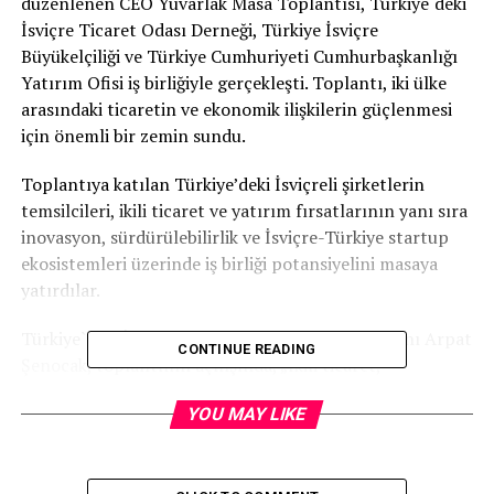
düzenlenen CEO Yuvarlak Masa Toplantısı, Türkiye`deki
İsviçre Ticaret Odası Derneği, Türkiye İsviçre
Büyükelçiliği ve Türkiye Cumhuriyeti Cumhurbaşkanlığı
Yatırım Ofisi iş birliğiyle gerçekleşti. Toplantı, iki ülke
arasındaki ticaretin ve ekonomik ilişkilerin güçlenmesi
için önemli bir zemin sundu.
Toplantıya katılan Türkiye’deki İsviçreli şirketlerin
temsilcileri, ikili ticaret ve yatırım fırsatlarının yanı sıra
inovasyon, sürdürülebilirlik ve İsviçre-Türkiye startup
ekosistemleri üzerinde iş birliği potansiyelini masaya
yatırdılar.
Türkiye`deki İsviçre Ticaret Odası Derneği Başkanı Arpat
CONTINUE READING
Şenocak, toplantının açılışında, „İkili ticaret,
normalleşme süreciyle toparlanıyor ve sürekli bir ivme
YOU MAY LIKE
kazanıyor. Türkiye ile EFTA ülkeleri arasındaki
modernize edilmiş serbest ticaret anlaşmasının yakın
zamanda yürürlüğe girmesi, ticari alışverişi daha da