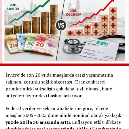
Çoğu kişi
yüzde 50 veya daha düşük oranlarda
çalışıyor
Sadece yaklaşık
her 7 kişiden 1’i tam zamanlı
çalışıyor
Tam zamanlı çalışanların ise önemli bir bölümü
serbest (kendi işini yapan)
kişilerden oluşuyor
İsviçre’de son 20 yılda maaşlarda artış yaşanmasına
rağmen, zorunlu sağlık sigortası (Krankenkasse)
primlerindeki yükselişin çok daha hızlı olması, hane
bütçeleri üzerindeki baskıyı artırıyor.
Federal veriler ve sektör analizlerine göre, ülkede
maaşlar 2005–2025 döneminde nominal olarak yaklaşık
yüzde 20 ila 30 arasında arttı
. Enflasyon etkisi dikkate