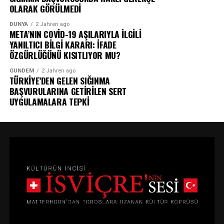
OLARAK GÖRÜLMEDİ
DÜNYA
2 Jahren ago
META’NIN COVİD-19 AŞILARIYLA İLGİLİ
YANILTICI BİLGİ KARARI: İFADE
ÖZGÜRLÜĞÜNÜ KISITLIYOR MU?
GÜNDEM
2 Jahren ago
TÜRKİYE’DEN GELEN SIĞINMA
BAŞVURULARINA GETİRİLEN SERT
UYGULAMALARA TEPKİ