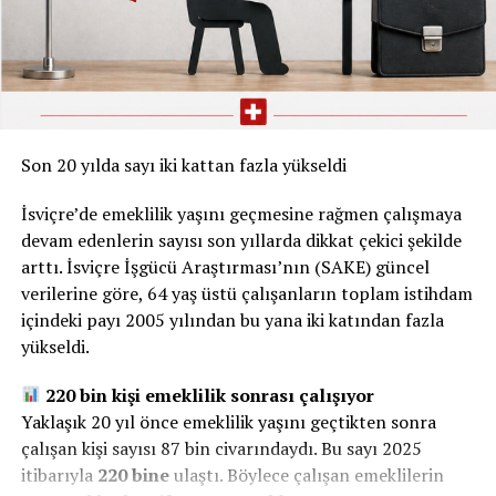
UP NEXT
İsviçre’nin „Mini-Dubai“i Yükseliyor
DON'T MISS
1 Ocak’tan İtibaren: 7000 Haneyi Etkileyecek
Son 20 yılda sayı iki kattan fazla yükseldi
İsviçre’de emeklilik yaşını geçmesine rağmen çalışmaya
devam edenlerin sayısı son yıllarda dikkat çekici şekilde
arttı. İsviçre İşgücü Araştırması’nın (SAKE) güncel
verilerine göre, 64 yaş üstü çalışanların toplam istihdam
içindeki payı 2005 yılından bu yana iki katından fazla
yükseldi.
220 bin kişi emeklilik sonrası çalışıyor
Yaklaşık 20 yıl önce emeklilik yaşını geçtikten sonra
çalışan kişi sayısı 87 bin civarındaydı. Bu sayı 2025
itibarıyla
220 bine
ulaştı. Böylece çalışan emeklilerin