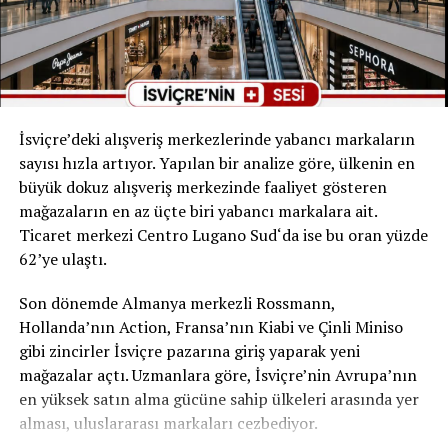
uluslararası doğrudan yatırımları çekmek için gerekli
altyapıya sahip olduğunu belirtti. Dağlıoğlu, „İsviçre’nin
2021’deki 5 milyar dolarlık yatırım stoğu ve İsviçre
Ticaret Odası’nın desteğiyle ülkemizdeki değerli İsviçreli
iş insanlarıyla mevcut yatırımları ve gelecek projeleri
konuşma fırsatı bulduk. Ülkemize yatırım yapan her
İsviçre’deki alışveriş merkezlerinde yabancı markaların
yatırımcı ve iş insanına teşekkürlerimi sunarım.“
sayısı hızla artıyor. Yapılan bir analize göre, ülkenin en
şeklinde konuştu.
büyük dokuz alışveriş merkezinde faaliyet gösteren
mağazaların en az üçte biri yabancı markalara ait.
İki ülke arasındaki ticaret hacmi 2021’de 4,6 milyar
Ticaret merkezi Centro Lugano Sud‘da ise bu oran yüzde
dolara ulaşırken, bu rakamın 2022’de 5 milyar doları
62’ye ulaştı.
geçmesi öngörülüyor. İsviçre’nin Türkiye’ye ihraç ettiği
ürünler arasında kimyasallar/ilaçlar (yüzde 37),
Son dönemde Almanya merkezli Rossmann,
makineler (yüzde 12) ve saatler (yüzde 11) yer alıyor.
Hollanda’nın Action, Fransa’nın Kiabi ve Çinli Miniso
Türkiye ise İsviçre’ye tekstil (yüzde 40), değerli metaller
gibi zincirler İsviçre pazarına giriş yaparak yeni
(yüzde 9), taşıtlar (yüzde 9) ve tarım ürünleri (yüzde 8)
mağazalar açtı. Uzmanlara göre, İsviçre’nin Avrupa’nın
ihraç ediyor. Türkiye’nin İsviçre için önemli bir turizm
en yüksek satın alma gücüne sahip ülkeleri arasında yer
destinasyonu olması beklenirken, 2019’da 200 binden
alması, uluslararası markaları cezbediyor.
fazla İsviçreli turist Türkiye’yi ziyaret etti ve bu rakamın