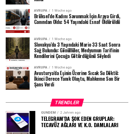
AVRUPA
1 Woche ago
Brüksel’de Kadını Savunmak İçin Araya Girdi,
Canından Oldu: 54 Yaşındaki Esnaf Öldürüldü
AVRUPA
1 Woche ago
Slovakya’da 3 Yaşındaki Mario 33 Saat Sonra
Sağ Bulundu: Gönüllüler, Medyumun Tarifinin
Kendilerini Çocuğa Götürdüğünü Söyledi
AVRUPA
1 Woche ago
Avusturya’da Eşinin Üzerine Sıcak Su Döktü:
İkinci Derece Yanık Oluştu, Mahkeme Son Bir
Şans Verdi
TRENDLER
GÜNDEM
2 Jahren ago
TELEGRAM’DA ŞOK EDEN GRUPLAR:
TECAVÜZ AĞLARI VE K.O. DAMLALARI