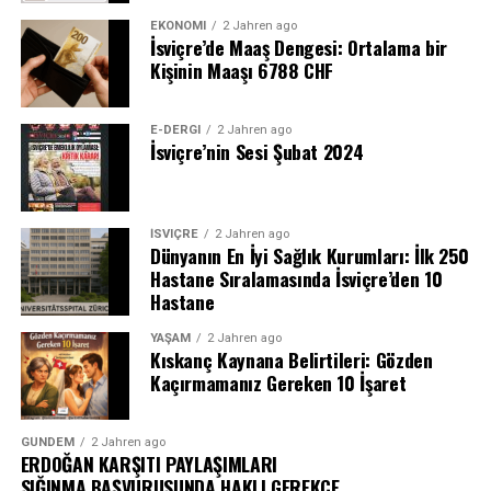
EKONOMI
2 Jahren ago
İsviçre’de Maaş Dengesi: Ortalama bir
Kişinin Maaşı 6788 CHF
E-DERGI
2 Jahren ago
İsviçre’nin Sesi Şubat 2024
İSVIÇRE
2 Jahren ago
Dünyanın En İyi Sağlık Kurumları: İlk 250
Hastane Sıralamasında İsviçre’den 10
Hastane
YAŞAM
2 Jahren ago
Kıskanç Kaynana Belirtileri: Gözden
Kaçırmamanız Gereken 10 İşaret
GÜNDEM
2 Jahren ago
ERDOĞAN KARŞITI PAYLAŞIMLARI
SIĞINMA BAŞVURUSUNDA HAKLI GEREKÇE