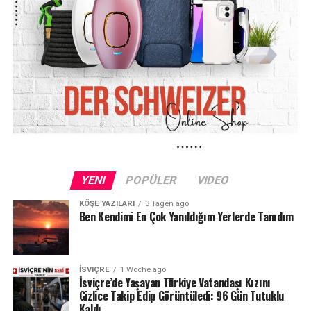
yaşlanan nüfus, yeni ve pahalı tedavi yöntemleri,
ilaç maliyetlerindeki artış ve sağlık hizmetlerine
olan talebin yükselmesi
yer alıyor.
Ekonomistler, maaş artışlarının devam etmesine rağmen
sağlık sigortası primlerinin hane gelirleri içindeki
payının giderek büyüdüğüne dikkat çekiyor. Bu da
özellikle orta gelir grubunda
alım gücünün
azalmasına
yol açan önemli faktörlerden biri olarak
öne çıkıyor.
YENI
POPÜLER
VIDEO
KÖŞE YAZILARI
3 Tagen ago
Ben Kendimi En Çok Yanıldığım Yerlerde Tanıdım
İSVIÇRE
1 Woche ago
İsviçre’de Yaşayan Türkiye Vatandaşı Kızını
Gizlice Takip Edip Görüntüledi: 96 Gün Tutuklu
Kaldı