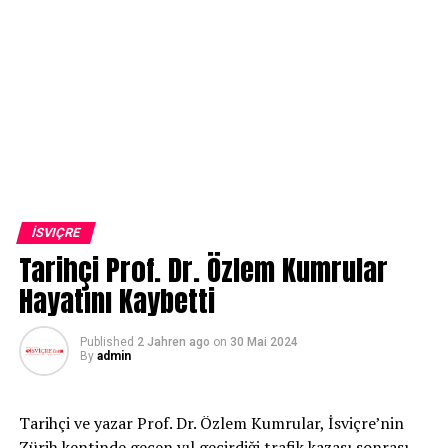
İSVIÇRE
Tarihçi Prof. Dr. Özlem Kumrular
Hayatını Kaybetti
Published
2 Jahren ago
on
30 Mai 2024
By
admin
Tarihçi ve yazar Prof. Dr. Özlem Kumrular, İsviçre’nin
Zürih kentinde geçen yıl geçirdiği trafik kazası sonrası