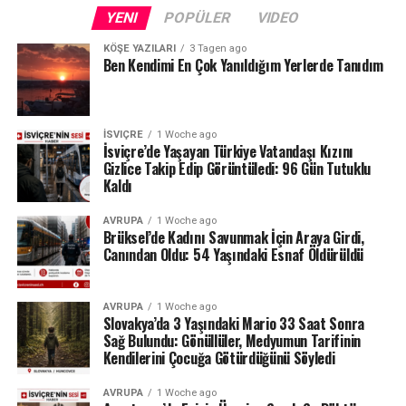
Fransa sınırındaki Neuchâtel Kantonu’nda bulunan Lac
YENI
POPÜLER
VIDEO
des Brenets de son derece düşük su seviyeleriyle karşı
karşıya.
KÖŞE YAZILARI
3 Tagen ago
Ben Kendimi En Çok Yanıldığım Yerlerde Tanıdım
24 Temmuz ölçümlerinde göl seviyesi denizden 742,13
metre, çıkıştaki su debisi ise yalnızca saniyede 1,2
metreküp olarak kaydedildi. Su seviyesinin düşmesi
İSVIÇRE
1 Woche ago
nedeniyle göldeki tekne seferleri de durduruldu.
İsviçre’de Yaşayan Türkiye Vatandaşı Kızını
Gizlice Takip Edip Görüntüledi: 96 Gün Tutuklu
Kaldı
Lac des Brenets daha önce de uzun kuraklık
dönemlerinde benzer sorunlar yaşamış, özellikle 2022
AVRUPA
1 Woche ago
yazında su seviyesi ciddi şekilde gerilemişti.
Brüksel’de Kadını Savunmak İçin Araya Girdi,
Canından Oldu: 54 Yaşındaki Esnaf Öldürüldü
Ren Şelalesi’ndeki son durum ise İsviçre’de devam eden
yağış eksikliğinin nehir ve göller üzerindeki etkisini
AVRUPA
1 Woche ago
gözler önüne seriyor.
Slovakya’da 3 Yaşındaki Mario 33 Saat Sonra
Sağ Bulundu: Gönüllüler, Medyumun Tarifinin
Kaynak: BAFU / BRK News
Kendilerini Çocuğa Götürdüğünü Söyledi
AVRUPA
1 Woche ago