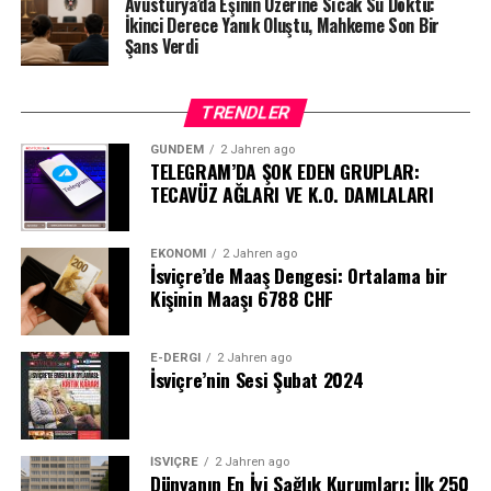
Avusturya’da Eşinin Üzerine Sıcak Su Döktü:
İkinci Derece Yanık Oluştu, Mahkeme Son Bir
Şans Verdi
TRENDLER
GÜNDEM
2 Jahren ago
TELEGRAM’DA ŞOK EDEN GRUPLAR:
TECAVÜZ AĞLARI VE K.O. DAMLALARI
EKONOMI
2 Jahren ago
İsviçre’de Maaş Dengesi: Ortalama bir
Kişinin Maaşı 6788 CHF
E-DERGI
2 Jahren ago
İsviçre’nin Sesi Şubat 2024
İSVIÇRE
2 Jahren ago
Dünyanın En İyi Sağlık Kurumları: İlk 250