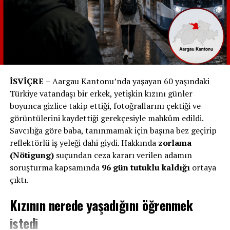
yakınlarına sabırlar dileriz“ denildi.
Özlem Kumrular, tarihi araştırmaları ve romanlarıyla
hafızalarda yer etmeye devam edecek. Yakınlarına ve
sevenlerine başsağlığı diliyoruz.
RELATED TOPICS:
İSVİÇRE –
Aargau Kantonu’nda yaşayan 60 yaşındaki
Türkiye vatandaşı bir erkek, yetişkin kızını günler
UP NEXT
Haziran Ayında İsviçre’de Değişecek Yasalar ve
boyunca gizlice takip ettiği, fotoğraflarını çektiği ve
Düzenlemeler
görüntülerini kaydettiği gerekçesiyle mahkûm edildi.
Savcılığa göre baba, tanınmamak için başına bez geçirip
DON'T MISS
İsviçre Posta Hizmetleri, 170 Şubeyi Kapatma Kararı
reflektörlü iş yeleği dahi giydi. Hakkında
zorlama
Alıyor
(Nötigung)
suçundan ceza kararı verilen adamın
soruşturma kapsamında
96 gün tutuklu kaldığı
ortaya
çıktı.
Kızının nerede yaşadığını öğrenmek
istedi