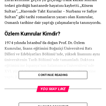
tedavi gördüğü hastanede hayatını kaybetti. „Kösem
Sultan“, „Haremde Taht Kuranlar – Nurbanu ve Safiye
Sultan“ gibi tarihi romanların yazarı olan Kumrular,
Osmanlı tarihine dair yaptığı çalışmalarıyla tanınıyordu.
Özlem Kumrular Kimdir?
1974 yılında İstanbul’da doğan Prof. Dr. Özlem
Kumrular, lisans eğitimini Boğaziçi Üniversitesi Batı
Dilleri ve Edebiyatları Bölümü’nde, yüksek lisansını aynı
üniversitenin Tarih Bölümü’nde tamamladı. Doktora
eğitimini ise İspanya’nın Salamanca Üniversitesi’nde
XVI. yüzyıl Avrupa-Osmanlı ve Akdeniz tarihi üzerine
CONTINUE READING
yaptı. Kumrular, Bahçeşehir Üniversitesi’nde
akademisyen olarak görev yapmaktaydı.
YOU MAY LIKE
Akademik ve Edebi Katkıları
Özlem Kumrular, sadece akademik çalışmalarıyla değil,