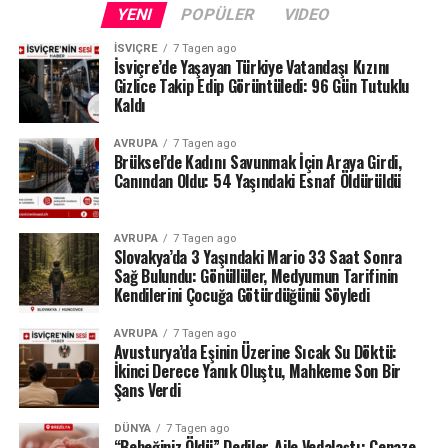
YENI
POPÜLER
VIDEO
İSVIÇRE
7 Tagen ago
İsviçre’de Yaşayan Türkiye Vatandaşı Kızını
Gizlice Takip Edip Görüntüledi: 96 Gün Tutuklu
Kaldı
AVRUPA
7 Tagen ago
Brüksel’de Kadını Savunmak İçin Araya Girdi,
Canından Oldu: 54 Yaşındaki Esnaf Öldürüldü
AVRUPA
7 Tagen ago
Slovakya’da 3 Yaşındaki Mario 33 Saat Sonra
Sağ Bulundu: Gönüllüler, Medyumun Tarifinin
Kendilerini Çocuğa Götürdüğünü Söyledi
AVRUPA
7 Tagen ago
Avusturya’da Eşinin Üzerine Sıcak Su Döktü:
İkinci Derece Yanık Oluştu, Mahkeme Son Bir
Şans Verdi
DÜNYA
7 Tagen ago
“Bebeğiniz Öldü” Dediler, Aile Vedalaştı: Cenaze