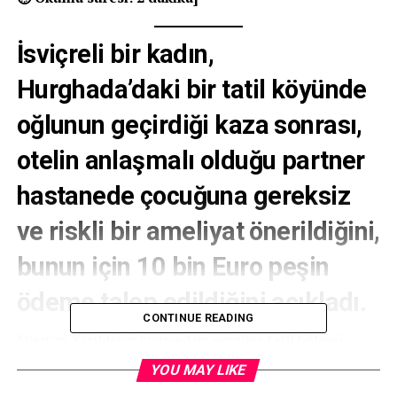
İsviçreli bir kadın,
Hurghada’daki bir tatil köyünde
oğlunun geçirdiği kaza sonrası,
otelin anlaşmalı olduğu partner
hastanede çocuğuna gereksiz
ve riskli bir ameliyat önerildiğini,
bunun için 10 bin Euro peşin
ödeme talep edildiğini açıkladı.
CONTINUE READING
Mısır’ın Kızıldeniz kıyısındaki popüler tatil bölgesi
Hurghada’da yaşanan olay, yabancı turistlerin sağlık
YOU MAY LIKE
sistemi karşısında karşılaşabileceği tehlikelere dikkat