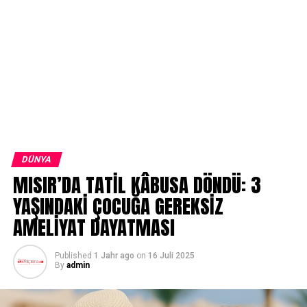
DÜNYA
MISIR’DA TATİL KÂBUSA DÖNDÜ: 3
YAŞINDAKİ ÇOCUĞA GEREKSİZ
AMELİYAT DAYATMASI
Published
1 Jahr ago
on
16 Juli 2025
By
admin