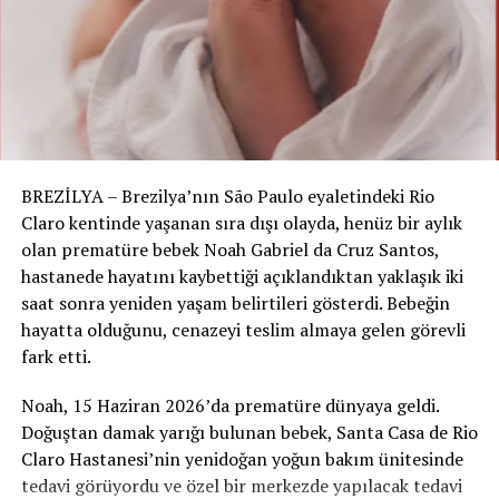
kadın, İsviçre’den tanıdığı yerel turizm uzmanı Sigrun
Brabenetz’ten yardım istedi. Brabenetz’in iş ortağı
Hamada’nın devreye girmesiyle aile, doktorların tüm
uyarılarına rağmen hastaneden çıkabildi.
UYGUN TEDAVİ SADECE YARIM
SAAT SÜRDÜ
BREZİLYA – Brezilya’nın São Paulo eyaletindeki Rio
Claro kentinde yaşanan sıra dışı olayda, henüz bir aylık
Daha sonra başvurdukları farklı bir özel hastanede
olan prematüre bebek Noah Gabriel da Cruz Santos,
çocuğa yalnızca lokal bir kesiyle metal sabitleme işlemi
hastanede hayatını kaybettiği açıklandıktan yaklaşık iki
uygulandı. Tedavi sadece yarım saat sürdü ve çocuk
saat sonra yeniden yaşam belirtileri gösterdi. Bebeğin
hızlıca toparladı.
hayatta olduğunu, cenazeyi teslim almaya gelen görevli
fark etti.
OTEL NE ÖZÜR DİLEDİ NE DE
DESTEK OLDU
Noah, 15 Haziran 2026’da prematüre dünyaya geldi.
Doğuştan damak yarığı bulunan bebek, Santa Casa de Rio
A., otel yönetiminden de büyük hayal kırıklığı yaşadığını
Claro Hastanesi’nin yenidoğan yoğun bakım ünitesinde
belirtti. Kazaya neden olan cankurtaran için ne özür
tedavi görüyordu ve özel bir merkezde yapılacak tedavi