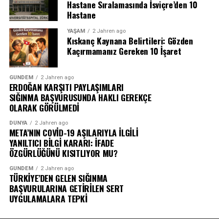
Hastane Sıralamasında İsviçre’den 10
Hastane
YAŞAM
2 Jahren ago
Kıskanç Kaynana Belirtileri: Gözden
Kaçırmamanız Gereken 10 İşaret
GÜNDEM
2 Jahren ago
ERDOĞAN KARŞITI PAYLAŞIMLARI
SIĞINMA BAŞVURUSUNDA HAKLI GEREKÇE
OLARAK GÖRÜLMEDİ
DÜNYA
2 Jahren ago
META’NIN COVİD-19 AŞILARIYLA İLGİLİ
YANILTICI BİLGİ KARARI: İFADE
ÖZGÜRLÜĞÜNÜ KISITLIYOR MU?
GÜNDEM
2 Jahren ago
TÜRKİYE’DEN GELEN SIĞINMA
BAŞVURULARINA GETİRİLEN SERT
UYGULAMALARA TEPKİ