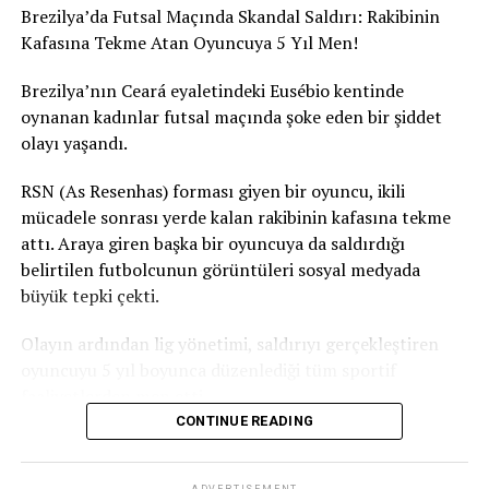
Brezilya’da Futsal Maçında Skandal Saldırı: Rakibinin
Kafasına Tekme Atan Oyuncuya 5 Yıl Men!
Brezilya’nın Ceará eyaletindeki Eusébio kentinde
oynanan kadınlar futsal maçında şoke eden bir şiddet
olayı yaşandı.
RSN (As Resenhas) forması giyen bir oyuncu, ikili
mücadele sonrası yerde kalan rakibinin kafasına tekme
attı. Araya giren başka bir oyuncuya da saldırdığı
belirtilen futbolcunun görüntüleri sosyal medyada
büyük tepki çekti.
Olayın ardından lig yönetimi, saldırıyı gerçekleştiren
oyuncuyu 5 yıl boyunca düzenlediği tüm sportif
faaliyetlerden men etti.
CONTINUE READING
Ceará Sivil Polisi de olayla ilgili soruşturma başlattı.