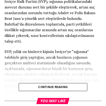
İsviçre Halk Partisi (SVP), sığınma politikalarındaki
mevcut durumu sert bir şekilde eleştirerek, artan suç
oranlarından sorumlu tuttuğu Adalet ve Polis Bakanı
Beat Jans’a yönelik sert eleştirilerde bulundu.
Balsthal’da düzenlenen toplantıda, parti yetkilileri
özellikle sığınmacılar arasında artan suç oranlarına
dikkat çekerek, sınır kontrollerinin sıkılaştırılmasını
talep etti.
SVP, yıllık on binlerce kişinin İsviçre’ye “sığınma”
talebiyle giriş yaptığını, ancak bunların çoğunun
gerçekten mülteci statüsünde olmadığını savundu.
Açıklamada, sığınmacıların büyük bir kısmının genç
Müslüman erkekler olduğu belirtilerek, en çok başvuru
yapılan ülkeler Afganistan, Türkiye, Eritre, Cezayir, Fas,
Suriye, Somali, Gürcistan, Tunus ve İran olarak
CONTINUE READING
sıralandı.
YOU MAY LIKE
SUÇ ORANLARI ARTIYOR