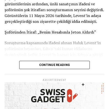
Sizce bu uygulama tüm İsviçre’de uygulanmalı mı?
görüntülerinin ardından, ünlü sanatçının ifadesi ve
Görüşlerinizi yorumlarda paylaşabilirsiniz.
şoförünün şok itirafları soruşturmanın seyrini değiştirdi.
Görüntülerin 11 Mayıs 2026 tarihinde, Levent’in adaya
Kaynak: İsviçre Devlet Televizyonu RSI
gerçekleştirdiği son ziyarette çekildiği iddia edilmişti.
Şoföründen İtiraf: „Benim Hesabımla Jeton Aldırdı“
Soruşturma kapsamında ifadesi alınan Haluk Levent’in
şoförünün beyanları, Kıbrıs’taki kumar iddialarını
derinleştirdi. Şoför, Levent’in konser için Kıbrıs’a gittiği
dönemlerde kumar oynadığını ve kendi banka hesabını
CONTINUE READING
kullanarak ünlü sanatçıya 1 ila 2 milyon TL civarında
kumarhane jetonu aldırdığını öne sürdü. İşlemlerden
şüphelenmesine rağmen işini kaybetme korkusuyla ses
ADVERTISEMENT
çıkaramadığını belirten şoför, tüm WhatsApp
yazışmalarını delil olarak sakladığını ifade etti.
Haluk Levent: „Kötü Bir Zaafım Var, Ama Ahbap
Parasına Dokunmadım“