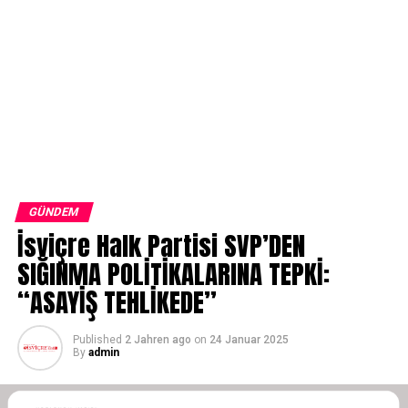
GÜNDEM
İsviçre Halk Partisi SVP’DEN
SIĞINMA POLİTİKALARINA TEPKİ:
“ASAYİŞ TEHLİKEDE”
Published
2 Jahren ago
on
24 Januar 2025
By
admin