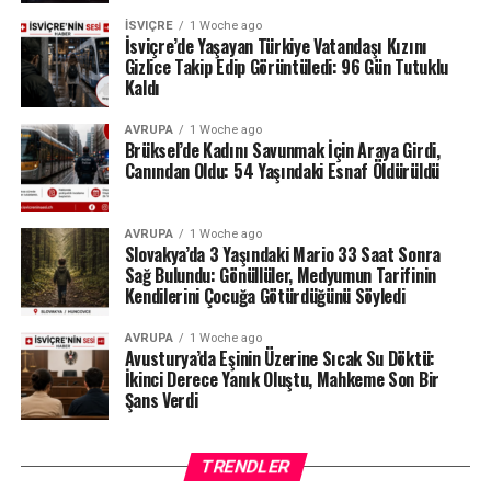
olmadığını savunan sanatçı, derneğin tüm harcama ve
İSVIÇRE
1 Woche ago
belgelerinin şeffaf olduğunu, İçişleri Bakanlığı
İsviçre’de Yaşayan Türkiye Vatandaşı Kızını
tarafından da düzenli olarak denetlendiğini hatırlattı.
Gizlice Takip Edip Görüntüledi: 96 Gün Tutuklu
Kaldı
Milyonlarca liralık para transferleri ve şoförün iddiaları
AVRUPA
1 Woche ago
üzerinden derinleşen soruşturmada gözler, yargı
Brüksel’de Kadını Savunmak İçin Araya Girdi,
makamlarının atacağı bir sonraki adıma çevrilmiş
Canından Oldu: 54 Yaşındaki Esnaf Öldürüldü
durumda.
#ahbap
#turkiye
#sondakika
AVRUPA
1 Woche ago
Slovakya’da 3 Yaşındaki Mario 33 Saat Sonra
Sağ Bulundu: Gönüllüler, Medyumun Tarifinin
Kendilerini Çocuğa Götürdüğünü Söyledi
AVRUPA
1 Woche ago
Avusturya’da Eşinin Üzerine Sıcak Su Döktü:
İkinci Derece Yanık Oluştu, Mahkeme Son Bir
Şans Verdi
TRENDLER