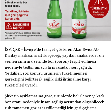
SVP yetkilileri, Adalet ve Polis Bakanı Beat Jans’ı sınır
kontrollerini ihmal etmekle ve sığınmacılara yönelik
politikalarıyla güvenlik sorunlarına yol açmakla suçladı.
Partiye göre, Jans’ın sığınmacılara yönelik hoşgörülü
yaklaşımı, yasa dışı göçmenlerin İsviçre’de kalmasını
kolaylaştırıyor ve sosyal yardımlardan faydalanmalarını
sağlıyor.
İSVİÇRE – İsviçre’de faaliyet gösteren Akar Swiss AG,
SVP, özellikle Afganistan ve Suriye’den gelen
Kızılay markasına ait iki içeceği, yapılan analizlerde izin
göçmenlerin Almanya ve İsviçre gibi ülkelerde ciddi
verilen sınırın üzerinde bor (boron) tespit edilmesi
güvenlik sorunlarına yol açtığını belirterek, “İsviçre’nin
nedeniyle tedbir amacıyla piyasadan geri çağırdı.
de Almanya, İsveç ve Belçika gibi bir duruma düşmesini
Yetkililer, söz konusu ürünlerin tüketilmemesi
istemiyorsak, hemen harekete geçmeliyiz” dedi.
gerektiğini belirterek sağlık riski ihtimaline karşı
tüketicileri uyardı.
SVP’NİN ÇÖZÜM ÖNERİLERİ
Şirketin açıklamasına göre, ürünlerde belirlenen yüksek
SVP, “Asyl-Missbrauch stoppen (Sığınma İstismarına
bor oranı nedeniyle insan sağlığı açısından oluşabilecek
Son)” adı altında bir halk girişimi başlattı. Bu girişimle şu
risk tamamen göz ardı edilemediği için geri çağırma
talepler öne çıkıyor: