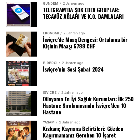
GÜNDEM
2 Jahren ago
TELEGRAM’DA ŞOK EDEN GRUPLAR:
TECAVÜZ AĞLARI VE K.O. DAMLALARI
EKONOMI
2 Jahren ago
İsviçre’de Maaş Dengesi: Ortalama bir
Kişinin Maaşı 6788 CHF
E-DERGI
2 Jahren ago
İsviçre’nin Sesi Şubat 2024
İSVIÇRE
2 Jahren ago
Dünyanın En İyi Sağlık Kurumları: İlk 250
Hastane Sıralamasında İsviçre’den 10
Hastane
YAŞAM
2 Jahren ago
Kıskanç Kaynana Belirtileri: Gözden
Kaçırmamanız Gereken 10 İşaret