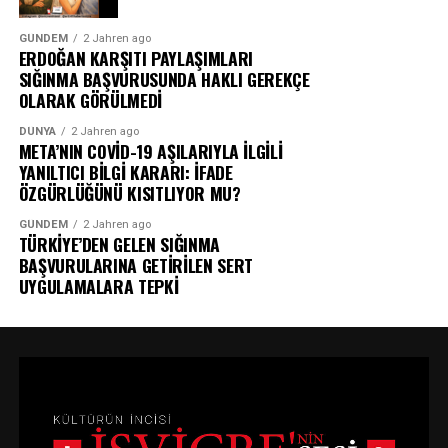
GÜNDEM
2 Jahren ago
ERDOĞAN KARŞITI PAYLAŞIMLARI
SIĞINMA BAŞVURUSUNDA HAKLI GEREKÇE
OLARAK GÖRÜLMEDİ
DÜNYA
2 Jahren ago
META’NIN COVİD-19 AŞILARIYLA İLGİLİ
YANILTICI BİLGİ KARARI: İFADE
ÖZGÜRLÜĞÜNÜ KISITLIYOR MU?
GÜNDEM
2 Jahren ago
TÜRKİYE’DEN GELEN SIĞINMA
BAŞVURULARINA GETİRİLEN SERT
UYGULAMALARA TEPKİ