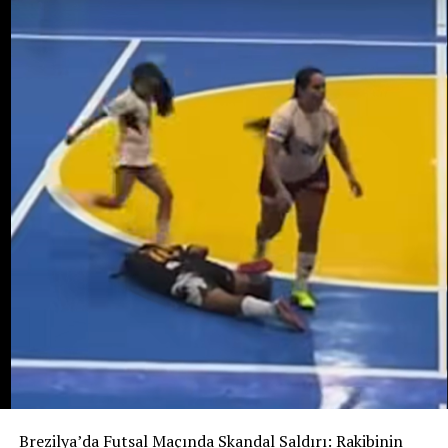
sorgulandı ve daha sonra serbest bırakıldı. Cinayetin
bebeği almak amacıyla işlenmiş olabileceği ihtimali
araştırılıyor. Ancak bunun henüz kanıtlanmış bir sonuç
değil, soruşturma kapsamında değerlendirilen bir ihtimal
olduğu belirtiliyor.
Ailenin açıklamasına göre Potosi bir kız çocuğu
bekliyordu. 12 Ağustos’ta dünyaya gelmesi beklenen
bebeğe “Alahia” adı verilmişti.
Maria Potosi toprağa verilirken soruşturmanın en
önemli sorusu hâlâ yanıt bekliyor: Alahia nerede ve
hayatta mı?
Brezilya’da Futsal Maçında Skandal Saldırı: Rakibinin