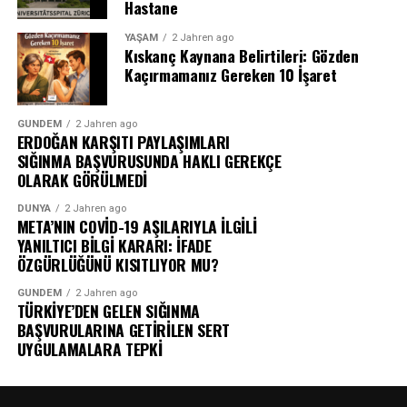
Hastane
YAŞAM
2 Jahren ago
Kıskanç Kaynana Belirtileri: Gözden
Kaçırmamanız Gereken 10 İşaret
GÜNDEM
2 Jahren ago
ERDOĞAN KARŞITI PAYLAŞIMLARI
SIĞINMA BAŞVURUSUNDA HAKLI GEREKÇE
OLARAK GÖRÜLMEDİ
DÜNYA
2 Jahren ago
META’NIN COVİD-19 AŞILARIYLA İLGİLİ
YANILTICI BİLGİ KARARI: İFADE
ÖZGÜRLÜĞÜNÜ KISITLIYOR MU?
GÜNDEM
2 Jahren ago
TÜRKİYE’DEN GELEN SIĞINMA
BAŞVURULARINA GETİRİLEN SERT
UYGULAMALARA TEPKİ