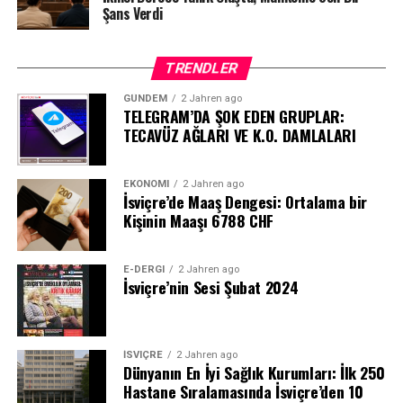
Şans Verdi
TRENDLER
GÜNDEM
2 Jahren ago
TELEGRAM’DA ŞOK EDEN GRUPLAR:
TECAVÜZ AĞLARI VE K.O. DAMLALARI
EKONOMI
2 Jahren ago
İsviçre’de Maaş Dengesi: Ortalama bir
Kişinin Maaşı 6788 CHF
E-DERGI
2 Jahren ago
İsviçre’nin Sesi Şubat 2024
İSVIÇRE
2 Jahren ago
Dünyanın En İyi Sağlık Kurumları: İlk 250
Hastane Sıralamasında İsviçre’den 10