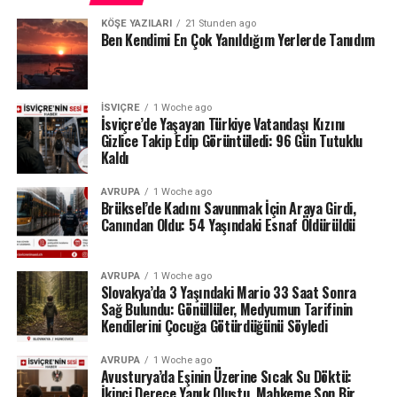
KÖŞE YAZILARI
21 Stunden ago
Ben Kendimi En Çok Yanıldığım Yerlerde Tanıdım
İSVIÇRE
1 Woche ago
İsviçre’de Yaşayan Türkiye Vatandaşı Kızını
Gizlice Takip Edip Görüntüledi: 96 Gün Tutuklu
Kaldı
AVRUPA
1 Woche ago
Brüksel’de Kadını Savunmak İçin Araya Girdi,
Canından Oldu: 54 Yaşındaki Esnaf Öldürüldü
AVRUPA
1 Woche ago
Slovakya’da 3 Yaşındaki Mario 33 Saat Sonra
Sağ Bulundu: Gönüllüler, Medyumun Tarifinin
Kendilerini Çocuğa Götürdüğünü Söyledi
AVRUPA
1 Woche ago
Avusturya’da Eşinin Üzerine Sıcak Su Döktü:
İkinci Derece Yanık Oluştu, Mahkeme Son Bir