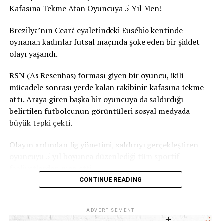
Kafasına Tekme Atan Oyuncuya 5 Yıl Men!
Brezilya’nın Ceará eyaletindeki Eusébio kentinde
oynanan kadınlar futsal maçında şoke eden bir şiddet
olayı yaşandı.
RSN (As Resenhas) forması giyen bir oyuncu, ikili
mücadele sonrası yerde kalan rakibinin kafasına tekme
attı. Araya giren başka bir oyuncuya da saldırdığı
belirtilen futbolcunun görüntüleri sosyal medyada
büyük tepki çekti.
Olayın ardından lig yönetimi, saldırıyı gerçekleştiren
oyuncuyu 5 yıl boyunca düzenlediği tüm sportif
faaliyetlerden men etti.
CONTINUE READING
Ceará Sivil Polisi de olayla ilgili soruşturma başlattı.
ADVERTISEMENT