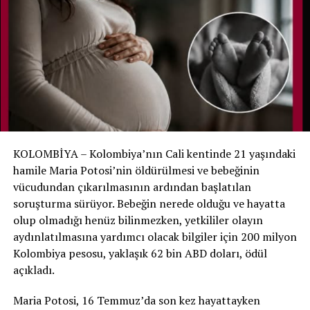
bulunduğu torbayı açtığında Noah’ın hareket ettiğini
fark etti. Görevlinin anlatımına göre bebek daha sonra
öksürmeye ve nefes almaya çalışır gibi sesler çıkarmaya
başladı.
Bunun üzerine hastane ekibine hemen haber verildi.
Noah yeniden muayene edildi ve yaşam belirtilerinin
bulunduğu belirlenerek yenidoğan yoğun bakımına geri
alındı.
KOLOMBİYA – Kolombiya’nın Cali kentinde 21 yaşındaki
Aile hastaneyi suçlamıyor
hamile Maria Potosi’nin öldürülmesi ve bebeğinin
vücudundan çıkarılmasının ardından başlatılan
Hastane, ölüm tespitinde gerekli tıbbi ve yasal
soruşturma sürüyor. Bebeğin nerede olduğu ve hayatta
prosedürlerin uygulandığını ve mevcut bulgular ışığında
olup olmadığı henüz bilinmezken, yetkililer olayın
bir ihmal tespit edilmediğini açıkladı. Noah’ın annesi de
aydınlatılmasına yardımcı olacak bilgiler için 200 milyon
hastane personelinin oğlunu kurtarmak için yoğun çaba
Kolombiya pesosu, yaklaşık 62 bin ABD doları, ödül
gösterdiğini belirterek sağlık ekibini suçlamadıklarını
açıkladı.
söyledi.
Maria Potosi, 16 Temmuz’da son kez hayattayken
Noah daha sonra tedavisinin devamı için Bauru’daki São