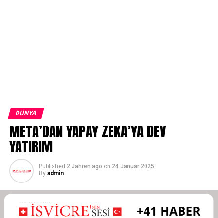
DÜNYA
META’DAN YAPAY ZEKA’YA DEV
YATIRIM
Published
2 Jahren ago
on
24 Januar 2025
By
admin