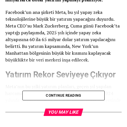
Facebook’un ana şirketi Meta, bu yıl yapay zeka
teknolojilerine büyük bir yatırım yapacağını duyurdu.
Meta CEO’su Mark Zuckerberg, Cuma günü Facebook’ta
yaptığı paylaşımda, 2025 yılı içinde yapay zeka
altyapısına 60 ila 65 milyar dolar yatırım yapılacağını
belirtti. Bu yatırım kapsamında, New York’un
Manhattan bölgesinin büyük bir kısmını kaplayacak
büyüklükte bir veri merkezi inşa edilecek.
Yatırım Rekor Seviyeye Çıkıyor
Meta’nın bu yılki yatırım planları, geçen yıl yapılan
harcamalara kıyasla önemli bir artış gösteriyor. 2024
CONTINUE READING
yılında bu yatırımların 38 ila 40 milyar dolar seviyesinde
gerçekleştiği tahmin ediliyordu. Meta, bu yatırımlarla
YOU MAY LIKE
Amazon Web Services (AWS), Microsoft ve Google gibi
diğer büyük teknoloji devleriyle aynı seviyeye gelmeyi