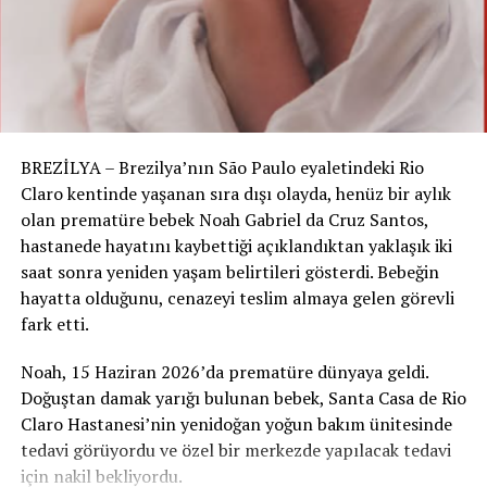
karşılandı. Wall Street’te Meta hisseleri yüzde bir
oranında artış gösterdi. Şirket, önümüzdeki hafta mali
çeyrek sonuçlarını açıklayacak ve bu açıklamayla yapay
zeka projelerine dair daha fazla ayrıntı paylaşılması
bekleniyor.
BREZİLYA – Brezilya’nın São Paulo eyaletindeki Rio
Claro kentinde yaşanan sıra dışı olayda, henüz bir aylık
YASAL UYARI:
Bu haberin tüm yayın hakları
olan prematüre bebek Noah Gabriel da Cruz Santos,
www.isvicreninsesi.ch
sitesine aittir. İçerikler, izinsiz
hastanede hayatını kaybettiği açıklandıktan yaklaşık iki
olarak kopyalanamaz, paylaşılmaz ve sosyal medya
saat sonra yeniden yaşam belirtileri gösterdi. Bebeğin
platformlarında içerik üretimi amacıyla kullanılamaz.
hayatta olduğunu, cenazeyi teslim almaya gelen görevli
İsviçre dışındaki
paylaşımlarda, haberin linki kaynak
fark etti.
gösterilerek kullanılabilir. Sosyal medya
platformlarında, sayfamız etiketlenmeden paylaşım
Noah, 15 Haziran 2026’da prematüre dünyaya geldi.
yapılması yasaktır.
Doğuştan damak yarığı bulunan bebek, Santa Casa de Rio
Claro Hastanesi’nin yenidoğan yoğun bakım ünitesinde
RELATED TOPICS:
tedavi görüyordu ve özel bir merkezde yapılacak tedavi
için nakil bekliyordu.
UP NEXT