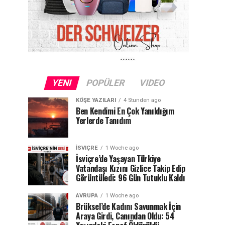
YENI
POPÜLER
VIDEO
KÖŞE YAZILARI
4 Stunden ago
Ben Kendimi En Çok Yanıldığım
Yerlerde Tanıdım
İSVIÇRE
1 Woche ago
İsviçre’de Yaşayan Türkiye
Vatandaşı Kızını Gizlice Takip Edip
Görüntüledi: 96 Gün Tutuklu Kaldı
AVRUPA
1 Woche ago
Brüksel’de Kadını Savunmak İçin
Araya Girdi, Canından Oldu: 54