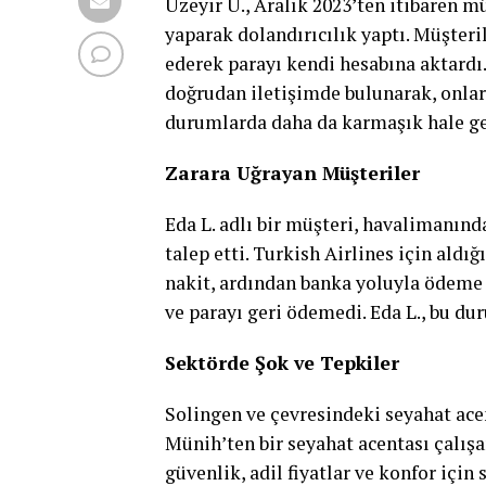
Üzeyir Ü., Aralık 2023’ten itibaren m
yaparak dolandırıcılık yaptı. Müşteri
ederek parayı kendi hesabına aktardı.
doğrudan iletişimde bulunarak, onları
durumlarda daha da karmaşık hale ge
Zarara Uğrayan Müşteriler
Eda L. adlı bir müşteri, havalimanınd
talep etti. Turkish Airlines için aldı
nakit, ardından banka yoluyla ödeme ya
ve parayı geri ödemedi. Eda L., bu d
Sektörde Şok ve Tepkiler
Solingen ve çevresindeki seyahat acent
Münih’ten bir seyahat acentası çalışa
güvenlik, adil fiyatlar ve konfor için