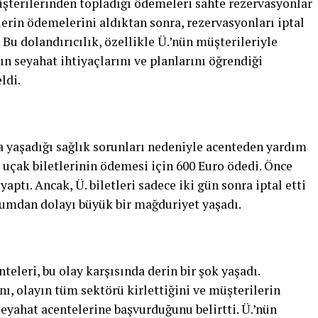
üşterilerinden topladığı ödemeleri sahte rezervasyonlar
lerin ödemelerini aldıktan sonra, rezervasyonları iptal
 Bu dolandırıcılık, özellikle Ü.’nün müşterileriyle
n seyahat ihtiyaçlarını ve planlarını öğrendiği
ldi.
a yaşadığı sağlık sorunları nedeniyle acenteden yardım
ğı uçak biletlerinin ödemesi için 600 Euro ödedi. Önce
ptı. Ancak, Ü. biletleri sadece iki gün sonra iptal etti
urumdan dolayı büyük bir mağduriyet yaşadı.
eleri, bu olay karşısında derin bir şok yaşadı.
nı, olayın tüm sektörü kirlettiğini ve müşterilerin
 seyahat acentelerine başvurduğunu belirtti. Ü.’nün