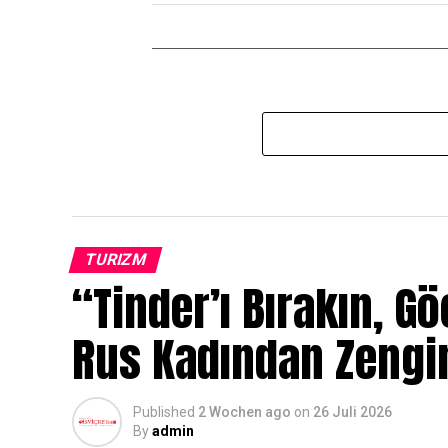
TURIZM
“Tinder’ı Bırakın, G
Rus Kadından Zengin
Published
2 Wochen ago
on
26 Juli 2026
By
admin