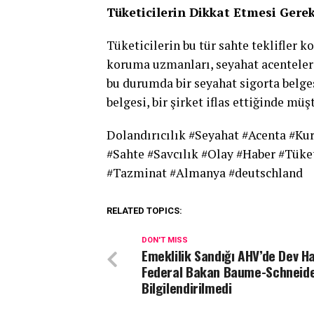
Tüketicilerin Dikkat Etmesi Gere
Tüketicilerin bu tür sahte teklifler 
koruma uzmanları, seyahat acenteleri
bu durumda bir seyahat sigorta belge
belgesi, bir şirket iflas ettiğinde müş
Dolandırıcılık #Seyahat #Acenta #Ku
#Sahte #Savcılık #Olay #Haber #Tüke
#Tazminat #Almanya #deutschland
RELATED TOPICS:
DON'T MISS
Emeklilik Sandığı AHV’de Dev H
Federal Bakan Baume-Schneid
Bilgilendirilmedi