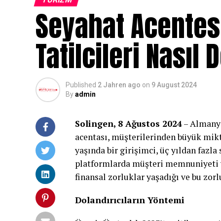
Seyahat Acentes
Tatilcileri Nasıl 
Published
2 Jahren ago
on
9 August 2024
By
admin
Solingen, 8 Ağustos 2024
– Almanya
acentası, müşterilerinden büyük mikta
yaşında bir girişimci, üç yıldan fazla
platformlarda müşteri memnuniyeti y
finansal zorluklar yaşadığı ve bu zorlu
Dolandırıcıların Yöntemi