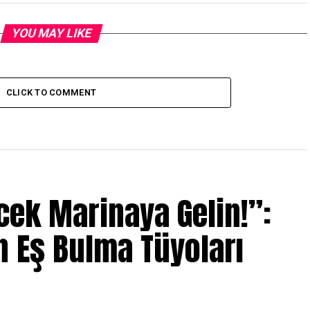
YOU MAY LIKE
CLICK TO COMMENT
öcek Marinaya Gelin!”:
 Eş Bulma Tüyoları