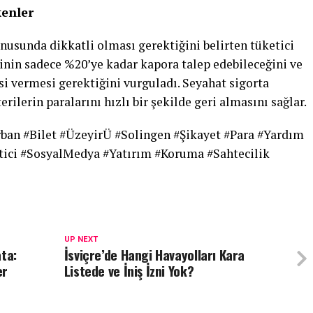
kenler
konusunda dikkatli olması gerektiğini belirten tüketici
nin sadece %20’ye kadar kapora talep edebileceğini ve
si vermesi gerektiğini vurguladı. Seyahat sigorta
terilerin paralarını hızlı bir şekilde geri almasını sağlar.
rban #Bilet #ÜzeyirÜ #Solingen #Şikayet #Para #Yardım
tici #SosyalMedya #Yatırım #Koruma #Sahtecilik
UP NEXT
ata:
İsviçre’de Hangi Havayolları Kara
er
Listede ve İniş İzni Yok?