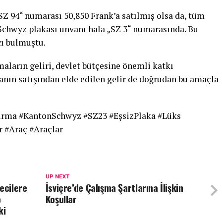
SZ 94“ numarası 50,850 Frank’a satılmış olsa da, tüm
Schwyz plakası unvanı hala „SZ 3“ numarasında. Bu
cı bulmuştu.
aların geliri, devlet bütçesine önemli katkı
anın satışından elde edilen gelir de doğrudan bu amaçla
ırma #KantonSchwyz #SZ23 #EşsizPlaka #Lüks
r #Araç #Araçlar
UP NEXT
ecilere
İsviçre’de Çalışma Şartlarına İlişkin
e
Koşullar
ki