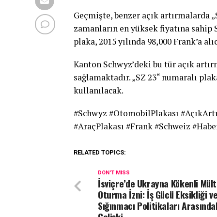
Geçmişte, benzer açık artırmalarda „
zamanların en yüksek fiyatına sahip 
plaka, 2015 yılında 98,000 Frank’a alı
Kanton Schwyz’deki bu tür açık artırm
sağlamaktadır. „SZ 23“ numaralı plak
kullanılacak.
#Schwyz #OtomobilPlakası #AçıkArt
#AraçPlakası #Frank #Schweiz #Habe
RELATED TOPICS:
DON'T MISS
İsviçre’de Ukrayna Kökenli Mült
Oturma İzni: İş Gücü Eksikliği v
Sığınmacı Politikaları Arasında
Çelişki