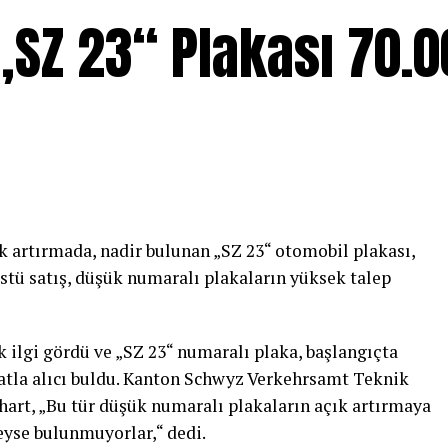
„SZ 23“ Plakası 70.0
 artırmada, nadir bulunan „SZ 23“ otomobil plakası,
üstü satış, düşük numaralı plakaların yüksek talep
k ilgi gördü ve „SZ 23“ numaralı plaka, başlangıçta
atla alıcı buldu. Kanton Schwyz Verkehrsamt Teknik
art, „Bu tür düşük numaralı plakaların açık artırmaya
eyse bulunmuyorlar,“ dedi.