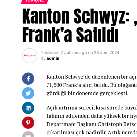
Kanton Schwyz: 
Frank’a Satıldı
Published
2 Jahren ago
on
28 Juni 2024
By
admin
Kanton Schwyz’de düzenlenen bir açık
71,500 Frank’a alıcı buldu. Bu olağan
gördüğü bir dönemde gerçekleşti.
Açık artırma süreci, kısa sürede büyü
tahmin edilenden daha yüksek bir fiy
Departmanı Başkanı Christoph Betsch
çıkarılması çok nadirdir. Artık nered