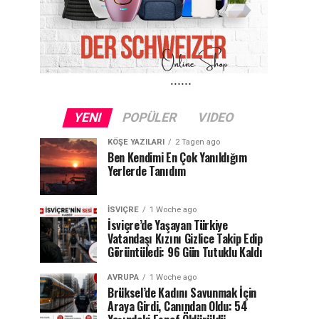
YENI
POPÜLER
VIDEO
KÖŞE YAZILARI
2 Tagen ago
Ben Kendimi En Çok Yanıldığım
Yerlerde Tanıdım
İSVIÇRE
1 Woche ago
İsviçre’de Yaşayan Türkiye
Vatandaşı Kızını Gizlice Takip Edip
Görüntüledi: 96 Gün Tutuklu Kaldı
AVRUPA
1 Woche ago
Brüksel’de Kadını Savunmak İçin
Araya Girdi, Canından Oldu: 54