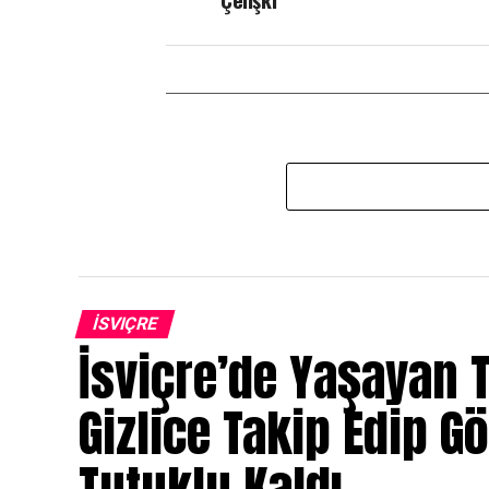
İSVIÇRE
İsviçre’de Yaşayan T
Gizlice Takip Edip G
Tutuklu Kaldı