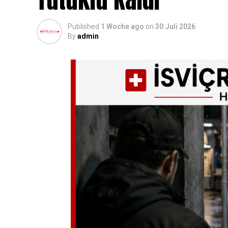
Published
1 Woche ago
on
30 Juli 2026
By
admin