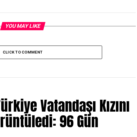
YOU MAY LIKE
CLICK TO COMMENT
ürkiye Vatandaşı Kızını
örüntüledi: 96 Gün