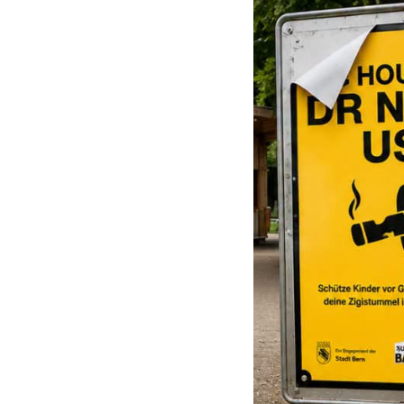
Ancak kızı, babasının kendisini araştırdığ
kadının
babasıyla herhangi bir temas 
Savcılık, sanığın davranışlarının kızı tar
en azından göze aldığı sonucuna vardı. B
suçundan ceza verildi.
96 gün soruşturma tutukluluğund
Savcılık, sanığa
günlüğü 80 franktan 120
olarak hükme bağlandı.
Ancak adam soruşturma sırasında
96 gün 
edildi. Böylece geriye 24 günlük, yani
1.92
Bunun yanında
800 frank para cezası
öd
Sanığın ayrıca
1.300 frank ceza emri ma