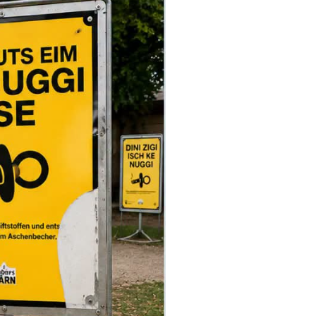
ının ve takip ettiğinin farkındaydı. Ceza kararında
kurmak istemediği
belirtiliyor.
afından fark edilerek korkmasına yol açabileceğini
u nedenle adam hakkında
Nötigung (zorlama)
a kaldı
 günlük adli para cezası
verdi. Bu ceza şartlı
tutuklu kaldığı
için bu süre cezadan mahsup
0 franklık
şartlı ceza kaldı.
emesine karar verildi.
srafı
ile
4.135 frank diğer yargılama