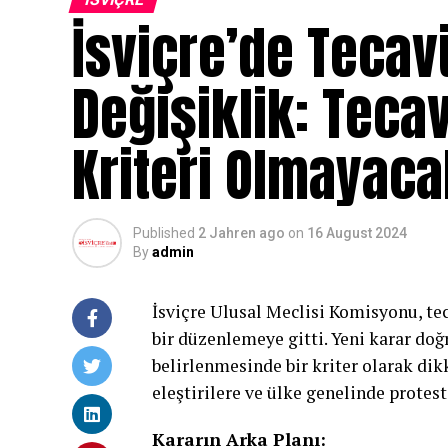
İsviçre’de Tecav
Değişiklik: Teca
Kriteri Olmayaca
Published
2 Jahren ago
on
16 August 2024
By
admin
İsviçre Ulusal Meclisi Komisyonu, te
bir düzenlemeye gitti. Yeni karar doğ
belirlenmesinde bir kriter olarak dik
eleştirilere ve ülke genelinde protest
Kararın Arka Planı: