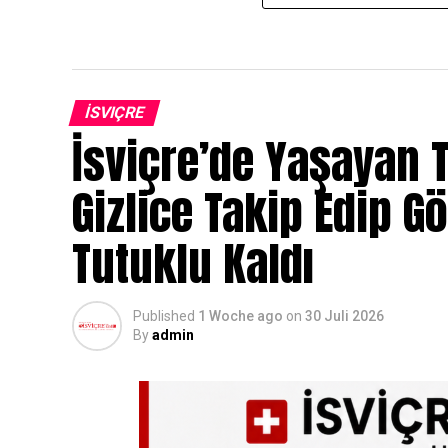
İSVIÇRE
İsviçre’de Yaşayan T
Gizlice Takip Edip G
Tutuklu Kaldı
Published
1 Woche ago
on
30 Juli 2026
By
admin