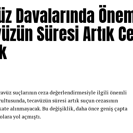
üz Davalarında Önem
vüzün Süresi Artık C
k
cavüz suçlarının ceza değerlendirmesiyle ilgili önemli
rultusunda, tecavüzün süresi artık suçun cezasının
kate alınmayacak. Bu değişiklik, daha önce geniş çapta
olara yol açmıştı.