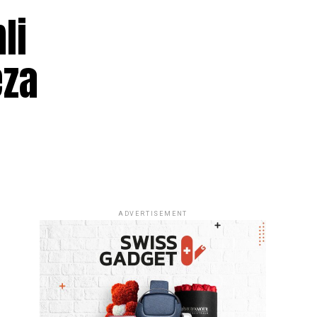
li
eza
ADVERTISEMENT