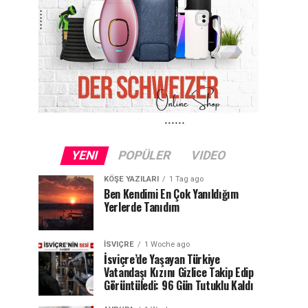
YENI
POPÜLER
VIDEO
KÖŞE YAZILARI
1 Tag ago
Ben Kendimi En Çok Yanıldığım
Yerlerde Tanıdım
İSVIÇRE
1 Woche ago
İsviçre’de Yaşayan Türkiye
Vatandaşı Kızını Gizlice Takip Edip
Görüntüledi: 96 Gün Tutuklu Kaldı