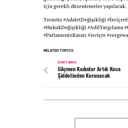
için gerekli düzenlemeler yapılacak.
Tecavüz #AdaletDeğişikliği #İsviçr
#HukukDeğişikliği #AdilYargılama #
#ParlamentoKararı #isviçre #vergew
RELATED TOPICS:
DON'T MISS
Göçmen Kadınlar Artık Koca
Şiddetinden Korunacak