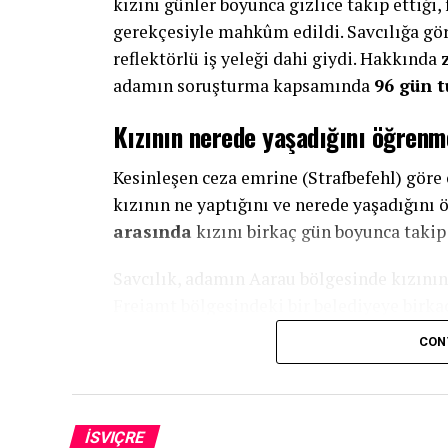
kızını günler boyunca gizlice takip ettiği,
gerekçesiyle mahkûm edildi. Savcılığa gör
reflektörlü iş yeleği dahi giydi. Hakkında
adamın soruşturma kapsamında
96 gün t
Kızının nerede yaşadığını öğrenm
Kesinleşen ceza emrine (Strafbefehl) göre 
kızının ne yaptığını ve nerede yaşadığın
arasında
kızını birkaç gün boyunca takip 
Savcılık, adamın Aarau bölgesinde kızını
Freiamt bölgesindeki bir belediyeye birkaç 
CON
Baba burada kızını gözlemledi ve çok sayıda
hareketlerini kayıt altına almak amacıyla 
Komşularına sordu, iş yerinden iti
İSVIÇRE