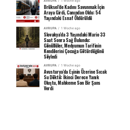
AVRUPA
1 Woche ago
Brüksel’de Kadını Savunmak İçin
Araya Girdi, Canından Oldu: 54
Yaşındaki Esnaf Öldürüldü
AVRUPA
1 Woche ago
Slovakya’da 3 Yaşındaki Mario 33
Saat Sonra Sağ Bulundu:
Gönüllüler, Medyumun Tarifinin
Kendilerini Çocuğa Götürdüğünü
Söyledi
AVRUPA
1 Woche ago
Avusturya’da Eşinin Üzerine Sıcak
Su Döktü: İkinci Derece Yanık
Oluştu, Mahkeme Son Bir Şans
Verdi