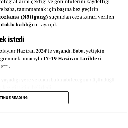
 fotoğraflarını çektiği ve görüntülerini kaydettiği
e baba, tanınmamak için başına bez geçirip
zorlama (Nötigung)
suçundan ceza kararı verilen
utuklu kaldığı
ortaya çıktı.
ek istedi
olaylar Haziran 2024’te yaşandı. Baba, yetişkin
ı öğrenmek amacıyla
17-19 Haziran tarihleri
etti.
n yaşadığı yere ve onun bulunabileceğini düşündüğü
kez gittiğini belirledi.
TINUE READING
 fotoğrafını çekti. İki ayrı olayda ise kızının
onu videoya aldı.
baren takip etti