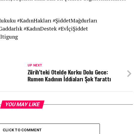
eHukuku #KadınHakları #ŞiddetMağdurları
Gaddarlık #KadınDestek #EvİçiŞiddet
altigung
UP NEXT
Zürih’teki Otelde Korku Dolu Gece:
Rumen Kadının İddiaları Şok Yarattı
YOU MAY LIKE
CLICK TO COMMENT