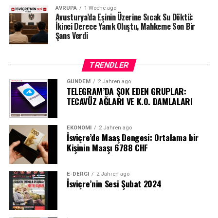
AVRUPA
1 Woche ago
Avusturya’da Eşinin Üzerine Sıcak Su Döktü:
İkinci Derece Yanık Oluştu, Mahkeme Son Bir
Şans Verdi
TRENDLER
GÜNDEM
2 Jahren ago
TELEGRAM’DA ŞOK EDEN GRUPLAR:
TECAVÜZ AĞLARI VE K.O. DAMLALARI
EKONOMI
2 Jahren ago
İsviçre’de Maaş Dengesi: Ortalama bir
Kişinin Maaşı 6788 CHF
E-DERGI
2 Jahren ago
İsviçre’nin Sesi Şubat 2024