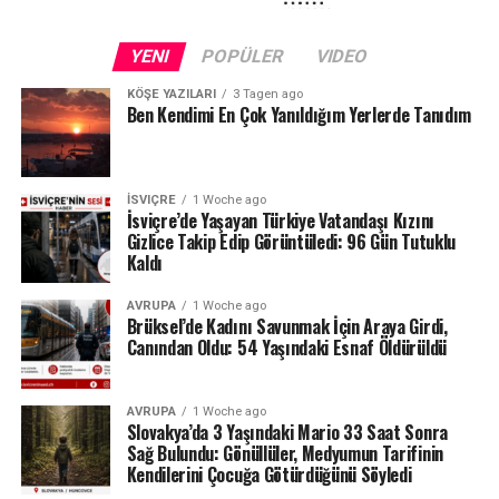
Kuraklığın etkileri yalnızca Schaffhausen ile sınırlı değil.
Fransa sınırındaki Neuchâtel Kantonu’nda bulunan Lac
YENI
POPÜLER
VIDEO
des Brenets de son derece düşük su seviyeleriyle karşı
karşıya.
KÖŞE YAZILARI
3 Tagen ago
Ben Kendimi En Çok Yanıldığım Yerlerde Tanıdım
24 Temmuz ölçümlerinde göl seviyesi denizden 742,13
metre, çıkıştaki su debisi ise yalnızca saniyede 1,2
metreküp olarak kaydedildi. Su seviyesinin düşmesi
İSVIÇRE
1 Woche ago
nedeniyle göldeki tekne seferleri de durduruldu.
İsviçre’de Yaşayan Türkiye Vatandaşı Kızını
Gizlice Takip Edip Görüntüledi: 96 Gün Tutuklu
Kaldı
Lac des Brenets daha önce de uzun kuraklık
dönemlerinde benzer sorunlar yaşamış, özellikle 2022
AVRUPA
1 Woche ago
yazında su seviyesi ciddi şekilde gerilemişti.
Brüksel’de Kadını Savunmak İçin Araya Girdi,
Canından Oldu: 54 Yaşındaki Esnaf Öldürüldü
Ren Şelalesi’ndeki son durum ise İsviçre’de devam eden
yağış eksikliğinin nehir ve göller üzerindeki etkisini
AVRUPA
1 Woche ago
gözler önüne seriyor.
Slovakya’da 3 Yaşındaki Mario 33 Saat Sonra
Sağ Bulundu: Gönüllüler, Medyumun Tarifinin
Kaynak: BAFU / BRK News
Kendilerini Çocuğa Götürdüğünü Söyledi