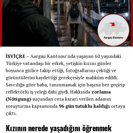
RELATED TOPICS:
UP NEXT
İltica Başvurularının Reddedildiği ve Geri Gönderildiği
Ülkelerde Türkiye Öncü Konumda
İSVİÇRE –
Aargau Kantonu’nda yaşayan 60 yaşındaki
DON'T MISS
Migros Yeniden Lider: İşte İsviçre’nin En Sevilen
Türkiye vatandaşı bir erkek, yetişkin kızını günler
Markaları
boyunca gizlice takip ettiği, fotoğraflarını çektiği ve
görüntülerini kaydettiği gerekçesiyle mahkûm edildi.
Savcılığa göre baba, tanınmamak için başına bez geçirip
reflektörlü iş yeleği dahi giydi. Hakkında
zorlama
(Nötigung)
suçundan ceza kararı verilen adamın
soruşturma kapsamında
96 gün tutuklu kaldığı
ortaya
çıktı.
Kızının nerede yaşadığını öğrenmek