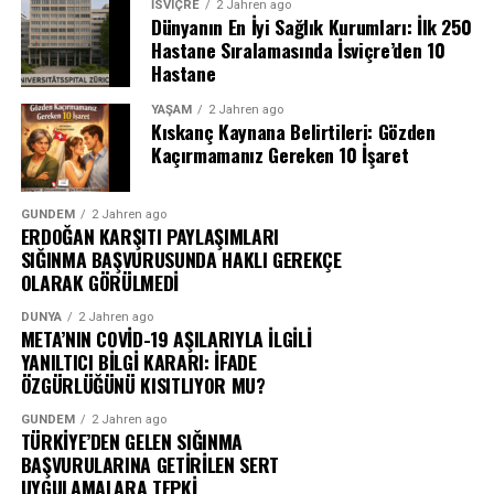
İSVIÇRE
2 Jahren ago
Dünyanın En İyi Sağlık Kurumları: İlk 250
Hastane Sıralamasında İsviçre’den 10
Hastane
YAŞAM
2 Jahren ago
Kıskanç Kaynana Belirtileri: Gözden
Kaçırmamanız Gereken 10 İşaret
GÜNDEM
2 Jahren ago
ERDOĞAN KARŞITI PAYLAŞIMLARI
SIĞINMA BAŞVURUSUNDA HAKLI GEREKÇE
OLARAK GÖRÜLMEDİ
DÜNYA
2 Jahren ago
META’NIN COVİD-19 AŞILARIYLA İLGİLİ
YANILTICI BİLGİ KARARI: İFADE
ÖZGÜRLÜĞÜNÜ KISITLIYOR MU?
GÜNDEM
2 Jahren ago
TÜRKİYE’DEN GELEN SIĞINMA
BAŞVURULARINA GETİRİLEN SERT
UYGULAMALARA TEPKİ