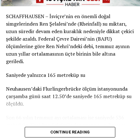
Sorunun boyutu parkın bulunduğu yere göre değişiyor.
Örneğin Aarau Belediyesi, kentteki çocuk parklarında
SCHAFFHAUSEN – İsviçre’nin en önemli doğal
durumun genel olarak dramatik olmadığını belirtiyor.
simgelerinden Ren Şelalesi’nde (Rheinfall) su miktarı,
Basel-Landschaft yetkilileri de şehir merkezindeki ve
uzun süredir devam eden kuraklık nedeniyle dikkat çekici
insanların yemek yemek veya vakit geçirmek için
şekilde azaldı. Federal Çevre Dairesi’nin (BAFU)
kullandığı parkların, ormanlık alanlardaki oyun
ölçümlerine göre Ren Nehri’ndeki debi, temmuz ayının
parklarına göre daha fazla kirlendiğine dikkat çekiyor.
uzun yıllar ortalamasının üçte birinin bile altına
geriledi.
Sigarasız çocuk parkları yaygınlaşıyor
Saniyede yalnızca 165 metreküp su
İsviçre’deki Stop2Drop girişiminin verilerine göre şu
anda 24 belediye sigarasız ve temiz çocuk parkı
Neuhausen’daki Flurlingerbrücke ölçüm istasyonunda
uygulamasını kullanıyor.
çarşamba günü saat 12.50’de saniyede 165 metreküp su
ölçüldü.
Aarau’da da seçilen 10 çocuk parkında yaklaşık iki ay
boyunca afişler, banklara yerleştirilen bilgilendirmeler
Son 66 yılın temmuz ayı ortalaması ise saniyede 536
ve çeşitli farkındalık çalışmaları denendi. Ancak
metreküp. Yani Ren Şelalesi’nden geçen su miktarı şu
belediyeye göre deneme döneminde kirlilikte belirgin bir
anda normal bir temmuz ayındaki seviyenin yaklaşık
CONTINUE READING
değişiklik gözlenmedi. Uygulamaların uzun vadeli
yüzde 31’i kadar.