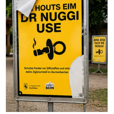
Soruşturma dosyasına göre 60 yaşındaki adam yalnızca
uzaktan gözlem yapmakla kalmadı. Kızı hakkında bilgi
edinmek için komşularıyla da konuştu.
Bir gün kızını
iş yerinden itibaren takip etmeye
başladı
. Önce bir Denner mağazasına, ardından özel bir
adrese kadar peşinden gitti.
Savcılığın tespitine göre baba takip sırasında
tanınmamak amacıyla
başının üzerine bir bez geçirdi
ve reflektörlü iş yeleği giydi.
Kızı babasıyla görüşmek istemiyordu
Ancak kızı, babasının kendisini araştırdığının ve takip
ettiğinin farkındaydı. Ceza kararında kadının
babasıyla
herhangi bir temas kurmak istemediği
belirtiliyor.
Savcılık, sanığın davranışlarının kızı tarafından fark