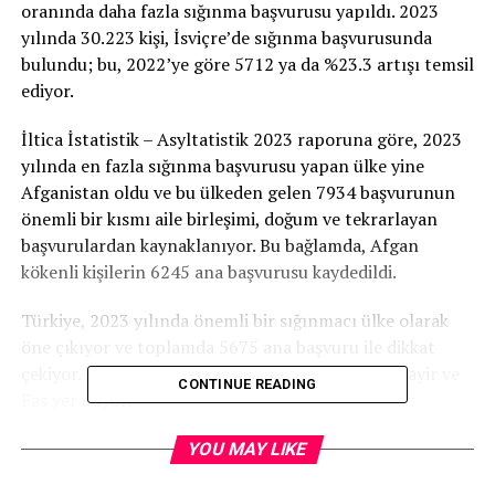
oranında daha fazla sığınma başvurusu yapıldı. 2023
yılında 30.223 kişi, İsviçre’de sığınma başvurusunda
bulundu; bu, 2022’ye göre 5712 ya da %23.3 artışı temsil
ediyor.
İltica İstatistik – Asyltatistik 2023 raporuna göre, 2023
yılında en fazla sığınma başvurusu yapan ülke yine
Afganistan oldu ve bu ülkeden gelen 7934 başvurunun
önemli bir kısmı aile birleşimi, doğum ve tekrarlayan
başvurulardan kaynaklanıyor. Bu bağlamda, Afgan
kökenli kişilerin 6245 ana başvurusu kaydedildi.
Türkiye, 2023 yılında önemli bir sığınmacı ülke olarak
öne çıkıyor ve toplamda 5675 ana başvuru ile dikkat
çekiyor. Diğer önemli ülkeler arasında Eritre, Cezayir ve
CONTINUE READING
Fas yer alıyor.
İsviçre Göçmenlik Ofisi (SEM), 2023 yılında 26.667
YOU MAY LIKE
başvuruyu birinci aşamada sonuçlandırdı. Bu süreçte