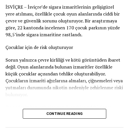
edilerek korkmasına yol açabileceğini en azından göze
İSVİÇRE – İsviçre’de sigara izmaritlerinin gelişigüzel
aldığı sonucuna vardı. Bu nedenle adam hakkında
yere atılması, özellikle çocuk oyun alanlarında ciddi bir
Nötigung (zorlama)
suçundan ceza verildi.
çevre ve güvenlik sorunu oluşturuyor. Bir araştırmaya
96 gün soruşturma tutukluluğunda kaldı
göre, 22 kantonda incelenen 170 çocuk parkının yüzde
98,5’inde sigara izmaritine rastlandı.
Savcılık, sanığa
günlüğü 80 franktan 120 günlük adli
para cezası
verdi. Bu ceza şartlı olarak hükme bağlandı.
Çocuklar için de risk oluşturuyor
Ancak adam soruşturma sırasında
96 gün tutuklu
Sorun yalnızca çevre kirliliği ve kötü görüntüden ibaret
kaldığı
için bu süre cezadan mahsup edildi. Böylece
değil. Oyun alanlarında bulunan izmaritler özellikle
geriye 24 günlük, yani
1.920 franklık
şartlı ceza kaldı.
küçük çocuklar açısından tehlike oluşturabiliyor.
Çocukların izmariti ağızlarına almaları, çiğnemeleri veya
Bunun yanında
800 frank para cezası
ödemesine karar
yutmaları durumunda nikotin nedeniyle zehirlenme riski
verildi.
bulunuyor.
Sanığın ayrıca
1.300 frank ceza emri masrafı
ile
4.135
Bu nedenle bazı şehirler çocuk parklarındaki sigara
frank diğer yargılama giderlerini
karşılaması
izmariti sorununa karşı özel kampanyalar yürütüyor.
CONTINUE READING
gerekiyor.
Bern’den dikkat çeken kampanya