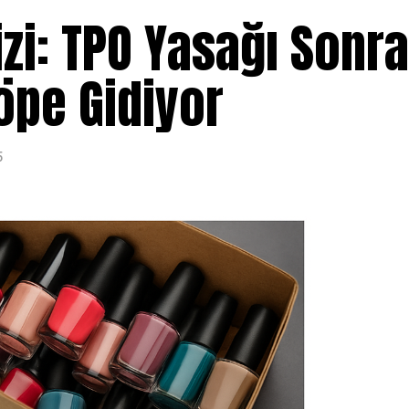
izi: TPO Yasağı Sonra
öpe Gidiyor
5