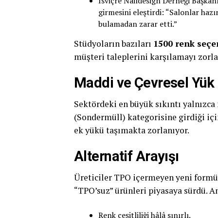
İsviçre Naildesign Derneği Başkan
girmesini eleştirdi: “Salonlar hazı
bulamadan zarar etti.”
Stüdyoların bazıları
1500 renk seçe
müşteri taleplerini karşılamayı zorla
Maddi ve Çevresel Yük
Sektördeki en büyük sıkıntı yalnızca 
(Sondermüll) kategorisine girdiği içi
ek yükü taşımakta zorlanıyor.
Alternatif Arayışı
Üreticiler TPO içermeyen yeni formül
“TPO’suz” ürünleri piyasaya sürdü. A
Renk çeşitliliği hâlâ sınırlı.