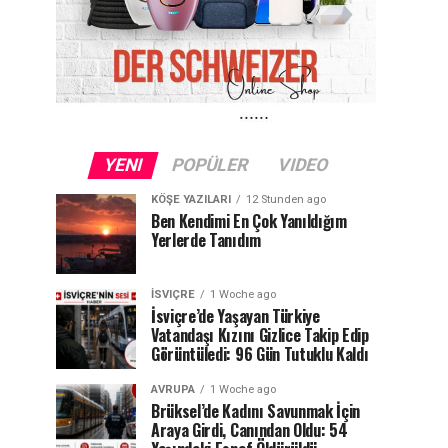
YENI
POPÜLER
VIDEO
KÖŞE YAZILARI
12 Stunden ago
Ben Kendimi En Çok Yanıldığım
Yerlerde Tanıdım
İSVIÇRE
1 Woche ago
İsviçre’de Yaşayan Türkiye
Vatandaşı Kızını Gizlice Takip Edip
Görüntüledi: 96 Gün Tutuklu Kaldı
AVRUPA
1 Woche ago
Brüksel’de Kadını Savunmak İçin
Araya Girdi, Canından Oldu: 54