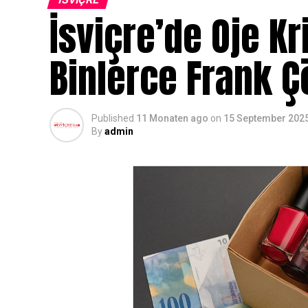
İsviçre’de Oje Kr
Binlerce Frank Ç
Published
11 Monaten ago
on
15 September 202
By
admin