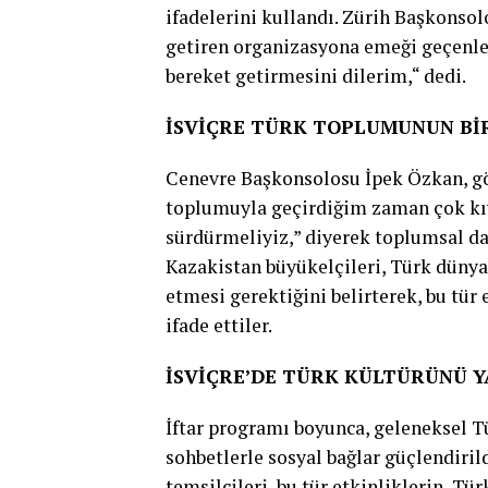
ifadelerini kullandı. Zürih Başkonsol
getiren organizasyona emeği geçenle
bereket getirmesini dilerim,“ dedi.
İSVİÇRE TÜRK TOPLUMUNUN BİR
Cenevre Başkonsolosu İpek Özkan, gör
toplumuyla geçirdiğim zaman çok kıy
sürdürmeliyiz,” diyerek toplumsal d
Kazakistan büyükelçileri, Türk dünya
etmesi gerektiğini belirterek, bu tür 
ifade ettiler.
İSVİÇRE’DE TÜRK KÜLTÜRÜNÜ 
İftar programı boyunca, geleneksel 
sohbetlerle sosyal bağlar güçlendiril
temsilcileri, bu tür etkinliklerin, Tü