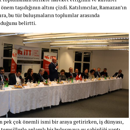
önem taşıdığının altını çizdi. Katılımcılar, Ramazan’ın
ra, bu tür buluşmaların toplumlar arasında
duğunu belirtti.
 pek çok önemli ismi bir araya getirirken, iş dünyası,
temsillerle anlamlı bir buluşmaya ev sahipliği yaptı.