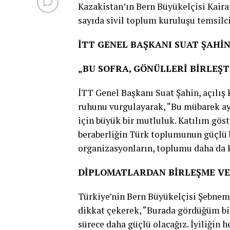
Kazakistan’ın Bern Büyükelçisi Kaira
sayıda sivil toplum kuruluşu temsilci
İTT GENEL BAŞKANI SUAT ŞAHİN
„BU SOFRA, GÖNÜLLERİ BİRLEŞT
İTT Genel Başkanı Suat Şahin, açıl
ruhunu vurgulayarak, “Bu mübarek ayd
için büyük bir mutluluk. Katılım göst
beraberliğin Türk toplumunun güçlü b
organizasyonların, toplumu daha da k
DİPLOMATLARDAN BİRLEŞME VE
Türkiye’nin Bern Büyükelçisi Şebnem
dikkat çekerek, “Burada gördüğüm bir
sürece daha güçlü olacağız. İyiliğin