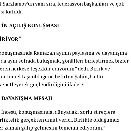
t Sarzhanov’un yanı sıra, federasyon başkanları ve çok
si katıldı.
’İN AÇILIŞ KONUŞMASI
İRİYOR“
ış konuşmasında Ramazan ayının paylaşma ve dayanışma
a aynı sofrada buluşmak, gönülleri birleştirmek bizler
eren herkese teşekkür ediyorum” dedi. Birlik ve
ir temel taşı olduğunu belirten Şahin, bu tür
enetleyerek güçlendirdiğini ifade etti.
 DAYANIŞMA MESAJI
 İncesu, konuşmasında, dünyadaki zorlu süreçlere
liktelik gerçekten umut verici. Birlikte olduğumuz
 her zaman galip gelmesini temenni ediyorum,”