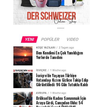
YENI
POPÜLER
VIDEO
KÖŞE YAZILARI
2 Tagen ago
Ben Kendimi En Çok Yanıldığım
Yerlerde Tanıdım
İSVIÇRE
1 Woche ago
İsviçre’de Yaşayan Türkiye
Vatandaşı Kızını Gizlice Takip Edip
Görüntüledi: 96 Gün Tutuklu Kaldı
AVRUPA
1 Woche ago
Brüksel’de Kadını Savunmak İçin
Araya Girdi, Canından Oldu: 54