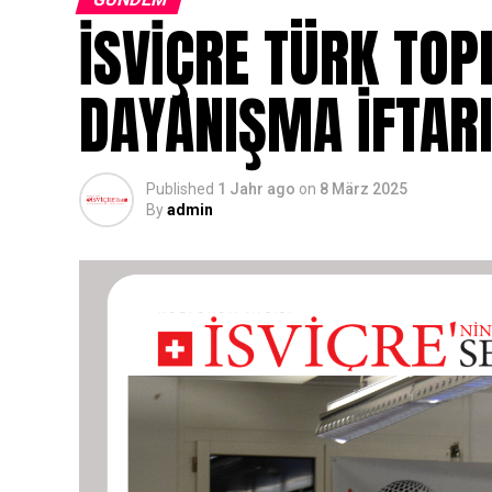
İSVİÇRE TÜRK TOP
DAYANIŞMA İFTAR
Published
1 Jahr ago
on
8 März 2025
By
admin