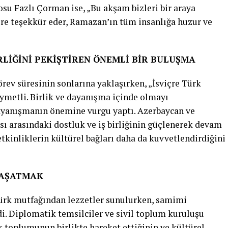
osu Fazlı Çorman ise, „Bu akşam bizleri bir araya
re teşekkür eder, Ramazan’ın tüm insanlığa huzur ve
LİĞİNİ PEKİŞTİREN ÖNEMLİ BİR BULUŞMA
ev süresinin sonlarına yaklaşırken, „İsviçre Türk
metli. Birlik ve dayanışma içinde olmayı
ayanışmanın önemine vurgu yaptı. Azerbaycan ve
sı arasındaki dostluk ve iş birliğinin güçlenerek devam
etkinliklerin kültürel bağları daha da kuvvetlendirdiğini
YAŞATMAK
Türk mutfağından lezzetler sunulurken, samimi
di. Diplomatik temsilciler ve sivil toplum kuruluşu
rk toplumunun birlikte hareket ettiğinin ve kültürel