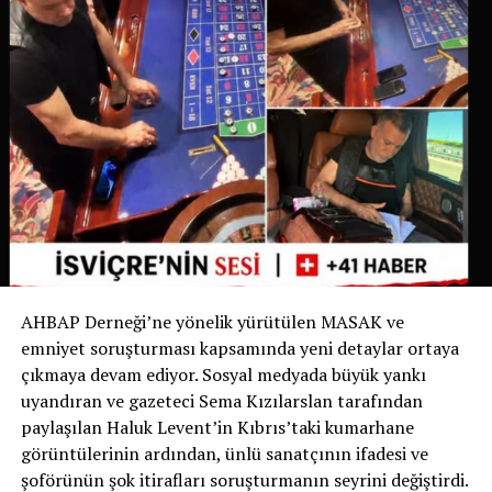
belirgin hale gelmesi üzerine belediye bu uygulamayı
yürürlüğe koyma kararı aldı.
İsviçre’de Bir İlk
İsviçre devlet televizyonu RSI‘nin haberine göre bu
uygulama yalnızca Ticino’da değil, İsviçre genelinde de
bir ilk olma özelliği taşıyor. Bugüne kadar köpek sahipleri
yalnızca dışkıyı temizlemekle yükümlüyken, Chiasso
Belediyesi bu zorunluluğu idrarı da kapsayacak şekilde
genişleten ilk belediye oldu.
AHBAP Derneği’ne yönelik yürütülen MASAK ve
Yetkililer, uygulamanın başarılı olması halinde benzer
emniyet soruşturması kapsamında yeni detaylar ortaya
düzenlemelerin diğer İsviçre belediyelerinde de
çıkmaya devam ediyor. Sosyal medyada büyük yankı
gündeme gelebileceğini belirtiyor.
uyandıran ve gazeteci Sema Kızılarslan tarafından
paylaşılan Haluk Levent’in Kıbrıs’taki kumarhane
Sizce bu uygulama tüm İsviçre’de uygulanmalı mı?
görüntülerinin ardından, ünlü sanatçının ifadesi ve
Görüşlerinizi yorumlarda paylaşabilirsiniz.
şoförünün şok itirafları soruşturmanın seyrini değiştirdi.