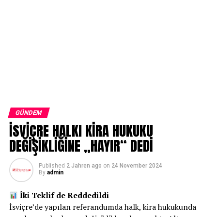
GÜNDEM
İSVİÇRE HALKI KİRA HUKUKU
DEĞİŞİKLİĞİNE „HAYIR“ DEDİ
Published
2 Jahren ago
on
24 November 2024
By
admin
İki Teklif de Reddedildi
İsviçre’de yapılan referandumda halk, kira hukukunda