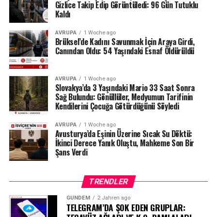
tarafından da düzenli olarak denetlendiğini hatırlattı.
Gizlice Takip Edip Görüntüledi: 96 Gün Tutuklu
Kaldı
Milyonlarca liralık para transferleri ve şoförün iddiaları
AVRUPA
1 Woche ago
üzerinden derinleşen soruşturmada gözler, yargı
Brüksel’de Kadını Savunmak İçin Araya Girdi,
makamlarının atacağı bir sonraki adıma çevrilmiş
Canından Oldu: 54 Yaşındaki Esnaf Öldürüldü
durumda.
#ahbap
#turkiye
#sondakika
AVRUPA
1 Woche ago
Slovakya’da 3 Yaşındaki Mario 33 Saat Sonra
Sağ Bulundu: Gönüllüler, Medyumun Tarifinin
Kendilerini Çocuğa Götürdüğünü Söyledi
AVRUPA
1 Woche ago
Avusturya’da Eşinin Üzerine Sıcak Su Döktü:
İkinci Derece Yanık Oluştu, Mahkeme Son Bir
Şans Verdi
TRENDLER
GÜNDEM
2 Jahren ago
TELEGRAM’DA ŞOK EDEN GRUPLAR: