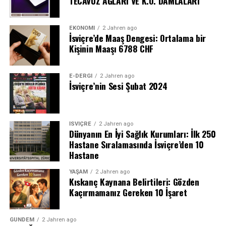
TECAVÜZ AĞLARI VE K.O. DAMLALARI
EKONOMI
2 Jahren ago
İsviçre’de Maaş Dengesi: Ortalama bir
Kişinin Maaşı 6788 CHF
E-DERGI
2 Jahren ago
İsviçre’nin Sesi Şubat 2024
İSVIÇRE
2 Jahren ago
Dünyanın En İyi Sağlık Kurumları: İlk 250
Hastane Sıralamasında İsviçre’den 10
Hastane
YAŞAM
2 Jahren ago
Kıskanç Kaynana Belirtileri: Gözden
Kaçırmamanız Gereken 10 İşaret
GÜNDEM
2 Jahren ago