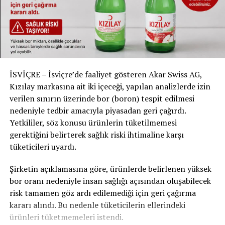
bir zafer olarak nitelendirdi.
Mülk Sahipleri ve Merkez Sağ Partiler
: Hayal
kırıklığı yaşadı ve düzenlemelerin mülk sahipleri
üzerindeki
gereksiz regülasyon yüklerini
kaldıracağı
savunuldu.
Yurt Dışındaki İsviçreliler de Etkilenecekti
İSVİÇRE – İsviçre’de faaliyet gösteren Akar Swiss AG,
Değişiklikler, yurt dışında çalışan veya okuyan İsviçreliler
Kızılay markasına ait iki içeceği, yapılan analizlerde izin
için alt kiralama süreçlerini daha karmaşık hale
verilen sınırın üzerinde bor (boron) tespit edilmesi
getirebilirdi. Bu durum, özellikle uzun vadeli alt
nedeniyle tedbir amacıyla piyasadan geri çağırdı.
kiralamalar için
ek idari zorluklar
yaratabilirdi.
Yetkililer, söz konusu ürünlerin tüketilmemesi
gerektiğini belirterek sağlık riski ihtimaline karşı
Sonuç
: İsviçre halkı, kira hukukunda köklü
tüketicileri uyardı.
değişikliklere kapıyı kapattı. Ancak, uzun süredir
güncellenmeyen yasaların, günümüz ihtiyaçlarına uygun
Şirketin açıklamasına göre, ürünlerde belirlenen yüksek
şekilde ele alınması gerektiği vurgulandı.
bor oranı nedeniyle insan sağlığı açısından oluşabilecek
risk tamamen göz ardı edilemediği için geri çağırma
#İsviçreReferandumu #KiraHukuku #KiracıHakları
kararı alındı. Bu nedenle tüketicilerin ellerindeki
#AltKiralama #MülkSahipleri #İsviçre #isvicre
ürünleri tüketmemeleri istendi.