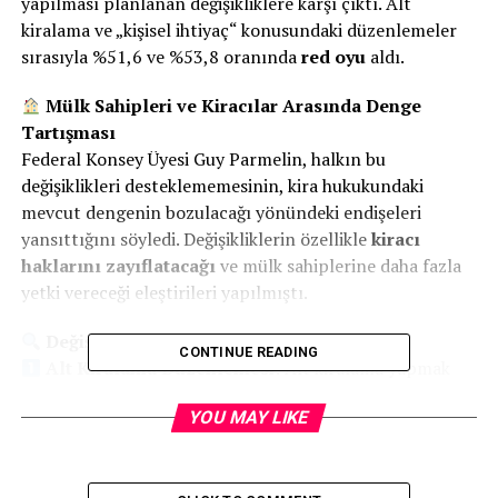
yapılması planlanan değişikliklere karşı çıktı. Alt
kiralama ve „kişisel ihtiyaç“ konusundaki düzenlemeler
sırasıyla %51,6 ve %53,8 oranında
red oyu
aldı.
Mülk Sahipleri ve Kiracılar Arasında Denge
Tartışması
Federal Konsey Üyesi Guy Parmelin, halkın bu
değişiklikleri desteklememesinin, kira hukukundaki
mevcut dengenin bozulacağı yönündeki endişeleri
yansıttığını söyledi. Değişikliklerin özellikle
kiracı
haklarını zayıflatacağı
ve mülk sahiplerine daha fazla
yetki vereceği eleştirileri yapılmıştı.
Değişiklikler Neyi Amaçlıyordu?
CONTINUE READING
Alt Kiralama Düzenlemesi
: Alt kiralama yapmak
isteyen kiracılar için yazılı izin şartı ve alt kiralamayı
YOU MAY LIKE
reddetme yetkisi getirilmek isteniyordu. Bu değişiklik,
özellikle
Airbnb gibi platformlardaki kötüye
kullanımları
önlemeyi hedefliyordu.