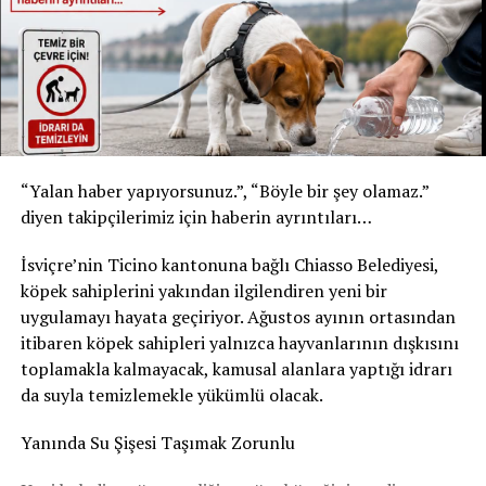
* Şişe: 200 ml
* Son tüketim tarihi: 31 Temmuz 2027
* Kızılay Elma Aromalı Gazlı İçecek
* Şişe: 200 ml
* Son tüketim tarihi: 20 Şubat 2027
Yetkililer, yalnızca bu son tüketim tarihlerine sahip
“Yalan haber yapıyorsunuz.”, “Böyle bir şey olamaz.”
ürünlerin geri çağırma kapsamında olduğunu belirtti.
diyen takipçilerimiz için haberin ayrıntıları…
Ürünleri tüketmeyin, fişsiz de iade edebilirsiniz
İsviçre’nin Ticino kantonuna bağlı Chiasso Belediyesi,
Akar Swiss AG, tüketicilerden belirtilen ürünleri
köpek sahiplerini yakından ilgilendiren yeni bir
kesinlikle tüketmemelerini istedi. Geri çağırma
uygulamayı hayata geçiriyor. Ağustos ayının ortasından
kapsamındaki içecekler, satın alma fişi ibraz edilmeden
itibaren köpek sahipleri yalnızca hayvanlarının dışkısını
satın alındıkları market veya satış noktasına teslim
toplamakla kalmayacak, kamusal alanlara yaptığı idrarı
edilebilecek. Ürün bedeli tüketicilere tam olarak iade
da suyla temizlemekle yükümlü olacak.
edilecek.
Yanında Su Şişesi Taşımak Zorunlu
Şirket, geri çağırmanın tamamen önleyici bir güvenlik