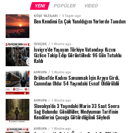
Fransa sınırındaki Neuchâtel Kantonu’nda bulunan Lac
YENI
POPÜLER
VIDEO
des Brenets de son derece düşük su seviyeleriyle karşı
karşıya.
KÖŞE YAZILARI
3 Tagen ago
Ben Kendimi En Çok Yanıldığım Yerlerde Tanıdım
24 Temmuz ölçümlerinde göl seviyesi denizden 742,13
metre, çıkıştaki su debisi ise yalnızca saniyede 1,2
metreküp olarak kaydedildi. Su seviyesinin düşmesi
İSVIÇRE
1 Woche ago
nedeniyle göldeki tekne seferleri de durduruldu.
İsviçre’de Yaşayan Türkiye Vatandaşı Kızını
Gizlice Takip Edip Görüntüledi: 96 Gün Tutuklu
Kaldı
Lac des Brenets daha önce de uzun kuraklık
dönemlerinde benzer sorunlar yaşamış, özellikle 2022
AVRUPA
1 Woche ago
yazında su seviyesi ciddi şekilde gerilemişti.
Brüksel’de Kadını Savunmak İçin Araya Girdi,
Canından Oldu: 54 Yaşındaki Esnaf Öldürüldü
Ren Şelalesi’ndeki son durum ise İsviçre’de devam eden
yağış eksikliğinin nehir ve göller üzerindeki etkisini
AVRUPA
1 Woche ago
gözler önüne seriyor.
Slovakya’da 3 Yaşındaki Mario 33 Saat Sonra
Sağ Bulundu: Gönüllüler, Medyumun Tarifinin
Kaynak: BAFU / BRK News
Kendilerini Çocuğa Götürdüğünü Söyledi
AVRUPA
1 Woche ago