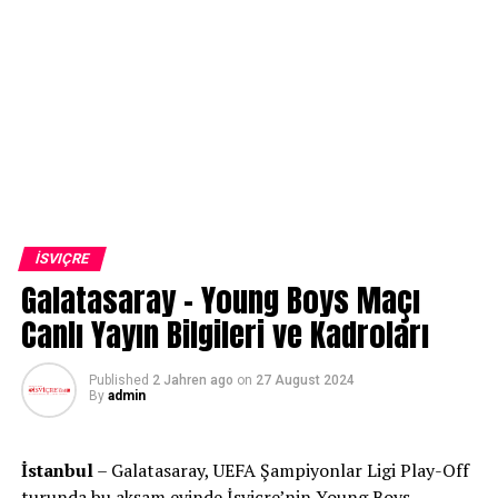
İSVIÇRE
Galatasaray – Young Boys Maçı
Canlı Yayın Bilgileri ve Kadroları
Published
2 Jahren ago
on
27 August 2024
By
admin
İstanbul
– Galatasaray, UEFA Şampiyonlar Ligi Play-Off
turunda bu akşam evinde İsviçre’nin Young Boys