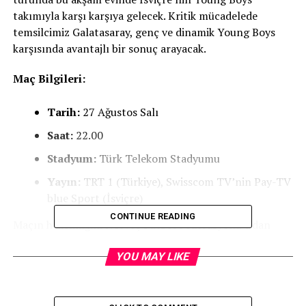
takımıyla karşı karşıya gelecek. Kritik mücadelede
temsilcimiz Galatasaray, genç ve dinamik Young Boys
karşısında avantajlı bir sonuç arayacak.
Maç Bilgileri:
Tarih:
27 Ağustos Salı
Saat:
22.00
Stadyum:
Türk Telekom Stadyumu
Yayın:
TRT 1 (Türkiye), Swisscom TV’nin Pay-TV
blue Sport (İsviçre)
CONTINUE READING
Maçın hakemliğini Norveç Futbol Federasyonu’ndan
Espen Eskas üstlenecek. Yardımcı hakemler ise Jan Erik
Engan ve Isaak Elias Bashevkin olacak. Maçla ilgili tüm
YOU MAY LIKE
detaylar ve canlı yayın bilgileri futbolseverler
tarafından merakla bekleniyor.