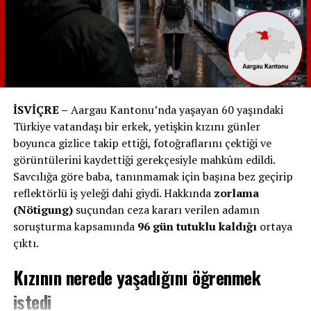
Boys karşılaşmasını canlı izleyebilirsiniz. İsviçre’de ise
Swisscom TV’nin Pay-TV blue Sport kanalından maç
yayını yapılacak.
#Galatasaray #YoungBoys #ŞampiyonlarLigi
#CanlıYayın #Futbol
#
Bluewsport
#
isviçre
#
TRT
İSVİÇRE –
Aargau Kantonu’nda yaşayan 60 yaşındaki
Türkiye vatandaşı bir erkek, yetişkin kızını günler
RELATED TOPICS:
boyunca gizlice takip ettiği, fotoğraflarını çektiği ve
UP NEXT
görüntülerini kaydettiği gerekçesiyle mahkûm edildi.
EPFL’den Beyinde Harf Okuyan Mikroçip: MiBMI
Savcılığa göre baba, tanınmamak için başına bez geçirip
reflektörlü iş yeleği dahi giydi. Hakkında
zorlama
DON'T MISS
Thurgau Kantonu Trafikte Hız Sınırını İhlal Eden
(Nötigung)
suçundan ceza kararı verilen adamın
Sürücülere Karşı Drone Kullanıyor
soruşturma kapsamında
96 gün tutuklu kaldığı
ortaya
çıktı.
Kızının nerede yaşadığını öğrenmek
istedi