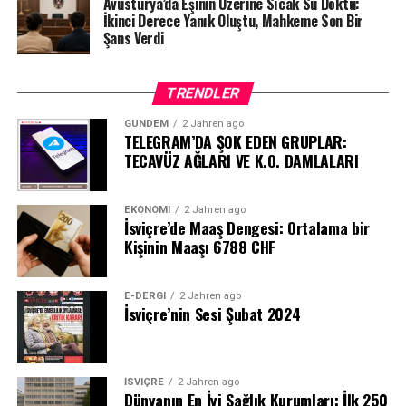
Avusturya’da Eşinin Üzerine Sıcak Su Döktü:
İkinci Derece Yanık Oluştu, Mahkeme Son Bir
Şans Verdi
TRENDLER
GÜNDEM
2 Jahren ago
TELEGRAM’DA ŞOK EDEN GRUPLAR:
TECAVÜZ AĞLARI VE K.O. DAMLALARI
EKONOMI
2 Jahren ago
İsviçre’de Maaş Dengesi: Ortalama bir
Kişinin Maaşı 6788 CHF
E-DERGI
2 Jahren ago
İsviçre’nin Sesi Şubat 2024
İSVIÇRE
2 Jahren ago
Dünyanın En İyi Sağlık Kurumları: İlk 250