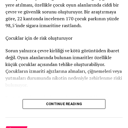
yere atılması, özellikle çocuk oyun alanlarında ciddi bir
Nötigung (zorlama)
suçundan ceza verildi.
çevre ve güvenlik sorunu oluşturuyor. Bir araştırmaya
96 gün soruşturma tutukluluğunda kaldı
göre, 22 kantonda incelenen 170 çocuk parkının yüzde
98,5’inde sigara izmaritine rastlandı.
Savcılık, sanığa
günlüğü 80 franktan 120 günlük adli
para cezası
verdi. Bu ceza şartlı olarak hükme bağlandı.
Çocuklar için de risk oluşturuyor
Ancak adam soruşturma sırasında
96 gün tutuklu
Sorun yalnızca çevre kirliliği ve kötü görüntüden ibaret
kaldığı
için bu süre cezadan mahsup edildi. Böylece
değil. Oyun alanlarında bulunan izmaritler özellikle
geriye 24 günlük, yani
1.920 franklık
şartlı ceza kaldı.
küçük çocuklar açısından tehlike oluşturabiliyor.
Çocukların izmariti ağızlarına almaları, çiğnemeleri veya
Bunun yanında
800 frank para cezası
ödemesine karar
yutmaları durumunda nikotin nedeniyle zehirlenme riski
verildi.
bulunuyor.
Sanığın ayrıca
1.300 frank ceza emri masrafı
ile
4.135
Bu nedenle bazı şehirler çocuk parklarındaki sigara
frank diğer yargılama giderlerini
karşılaması
izmariti sorununa karşı özel kampanyalar yürütüyor.
CONTINUE READING
gerekiyor.
Bern’den dikkat çeken kampanya
Daha önce de hüküm giymiş