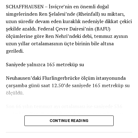
SCHAFFHAUSEN – İsviçre’nin en önemli doğal
durumun genel olarak dramatik olmadığını belirtiyor.
simgelerinden Ren Şelalesi’nde (Rheinfall) su miktarı,
Basel-Landschaft yetkilileri de şehir merkezindeki ve
uzun süredir devam eden kuraklık nedeniyle dikkat çekici
insanların yemek yemek veya vakit geçirmek için
şekilde azaldı. Federal Çevre Dairesi’nin (BAFU)
kullandığı parkların, ormanlık alanlardaki oyun
ölçümlerine göre Ren Nehri’ndeki debi, temmuz ayının
parklarına göre daha fazla kirlendiğine dikkat çekiyor.
uzun yıllar ortalamasının üçte birinin bile altına
geriledi.
Sigarasız çocuk parkları yaygınlaşıyor
Saniyede yalnızca 165 metreküp su
İsviçre’deki Stop2Drop girişiminin verilerine göre şu
anda 24 belediye sigarasız ve temiz çocuk parkı
Neuhausen’daki Flurlingerbrücke ölçüm istasyonunda
uygulamasını kullanıyor.
çarşamba günü saat 12.50’de saniyede 165 metreküp su
ölçüldü.
Aarau’da da seçilen 10 çocuk parkında yaklaşık iki ay
boyunca afişler, banklara yerleştirilen bilgilendirmeler
Son 66 yılın temmuz ayı ortalaması ise saniyede 536
ve çeşitli farkındalık çalışmaları denendi. Ancak
metreküp. Yani Ren Şelalesi’nden geçen su miktarı şu
belediyeye göre deneme döneminde kirlilikte belirgin bir
anda normal bir temmuz ayındaki seviyenin yaklaşık
CONTINUE READING
değişiklik gözlenmedi. Uygulamaların uzun vadeli
yüzde 31’i kadar.
etkisinin ise henüz değerlendirilemeyeceği belirtiliyor.