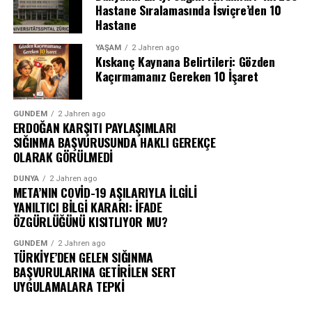
Hastane Sıralamasında İsviçre’den 10
Hastane
YAŞAM
2 Jahren ago
Kıskanç Kaynana Belirtileri: Gözden
Kaçırmamanız Gereken 10 İşaret
GÜNDEM
2 Jahren ago
ERDOĞAN KARŞITI PAYLAŞIMLARI
SIĞINMA BAŞVURUSUNDA HAKLI GEREKÇE
OLARAK GÖRÜLMEDİ
DÜNYA
2 Jahren ago
META’NIN COVİD-19 AŞILARIYLA İLGİLİ
YANILTICI BİLGİ KARARI: İFADE
ÖZGÜRLÜĞÜNÜ KISITLIYOR MU?
GÜNDEM
2 Jahren ago
TÜRKİYE’DEN GELEN SIĞINMA
BAŞVURULARINA GETİRİLEN SERT
UYGULAMALARA TEPKİ