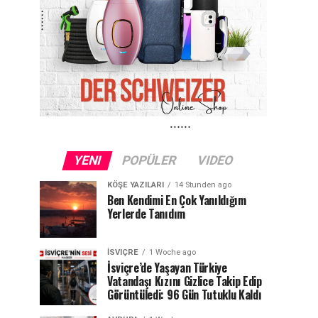
YENI
POPÜLER
VIDEO
KÖŞE YAZILARI
14 Stunden ago
Ben Kendimi En Çok Yanıldığım
Yerlerde Tanıdım
İSVIÇRE
1 Woche ago
İsviçre’de Yaşayan Türkiye
Vatandaşı Kızını Gizlice Takip Edip
Görüntüledi: 96 Gün Tutuklu Kaldı