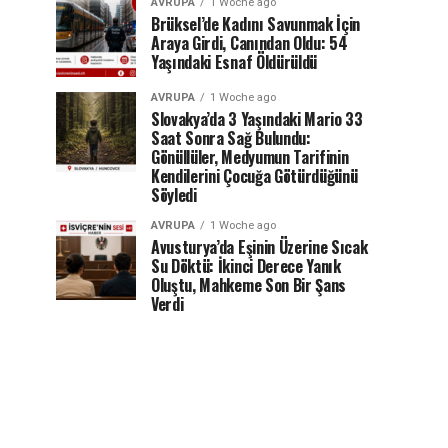
AVRUPA
1 Woche ago
Brüksel’de Kadını Savunmak İçin
Araya Girdi, Canından Oldu: 54
Yaşındaki Esnaf Öldürüldü
AVRUPA
1 Woche ago
Slovakya’da 3 Yaşındaki Mario 33
Saat Sonra Sağ Bulundu:
Gönüllüler, Medyumun Tarifinin
Kendilerini Çocuğa Götürdüğünü
Söyledi
AVRUPA
1 Woche ago
Avusturya’da Eşinin Üzerine Sıcak
Su Döktü: İkinci Derece Yanık
Oluştu, Mahkeme Son Bir Şans
Verdi