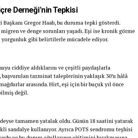
çre Derneği’nin Tepkisi
i Başkanı Gregor Haab, bu duruma tepki gösterdi.
, migren ve denge sorunları yaşadı. Eşi ise kronik görme
 yorgunluk gibi belirtilerle mücadele ediyor.
nuyu ciddiye aldıklarını ve çeşitli paydaşlarla
k, başvurulan tazminat taleplerinin yaklaşık 30’u hâlâ
ağdurlar arasında. Hirt, eşi için bir buçuk yıl önce
bilmiş değil.
redeyse tamamen yatalak oldu. Günün 18 saatini yatarak
kli sandalye kullanıyor. Ayrıca POTS sendromu teşhisi
 kondu ve bu durum oğullarının eğitimini bırakmasına