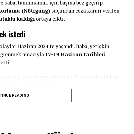
e baba, tanınmamak için başına bez geçirip
zorlama (Nötigung)
suçundan ceza kararı verilen
utuklu kaldığı
ortaya çıktı.
ek istedi
olaylar Haziran 2024’te yaşandı. Baba, yetişkin
ı öğrenmek amacıyla
17-19 Haziran tarihleri
etti.
n yaşadığı yere ve onun bulunabileceğini düşündüğü
kez gittiğini belirledi.
TINUE READING
 fotoğrafını çekti. İki ayrı olayda ise kızının
onu videoya aldı.
baren takip etti