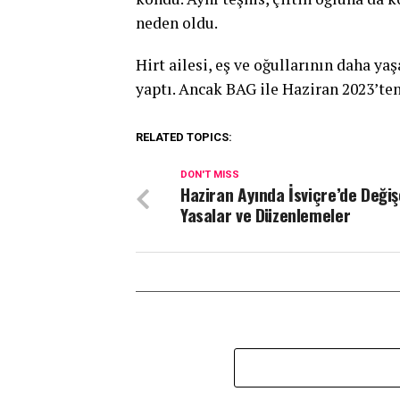
neden oldu.
Hirt ailesi, eş ve oğullarının daha ya
yaptı. Ancak BAG ile Haziran 2023’ten
RELATED TOPICS:
DON'T MISS
Haziran Ayında İsviçre’de Deği
Yasalar ve Düzenlemeler