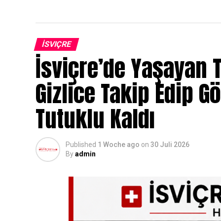
İSVIÇRE
İsviçre’de Yaşayan T
Gizlice Takip Edip G
Tutuklu Kaldı
Published
1 Woche ago
on
30 Juli 2026
By
admin