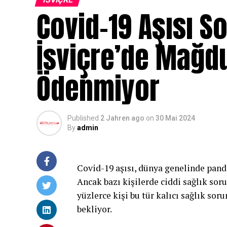
Covid-19 Aşısı So
İsviçre’de Mağdu
Ödenmiyor
Published
2 Jahren ago
on
30 Mai 2024
By
admin
Covid-19 aşısı, dünya genelinde pande
Ancak bazı kişilerde ciddi sağlık sor
yüzlerce kişi bu tür kalıcı sağlık soru
bekliyor.