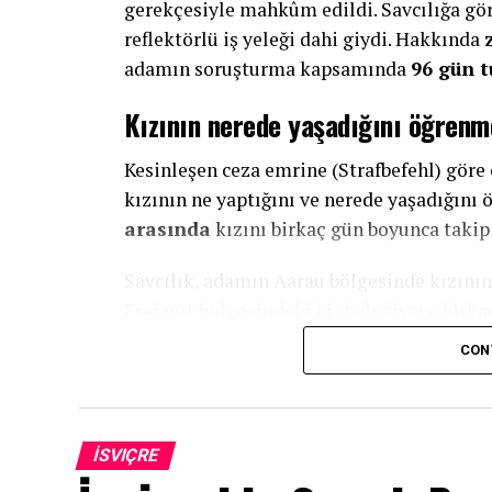
gerekçesiyle mahkûm edildi. Savcılığa gör
reflektörlü iş yeleği dahi giydi. Hakkında
adamın soruşturma kapsamında
96 gün t
Kızının nerede yaşadığını öğrenm
Kesinleşen ceza emrine (Strafbefehl) göre 
kızının ne yaptığını ve nerede yaşadığın
arasında
kızını birkaç gün boyunca takip 
Savcılık, adamın Aarau bölgesinde kızını
Freiamt bölgesindeki bir belediyeye birkaç 
CON
Baba burada kızını gözlemledi ve çok sayıda
hareketlerini kayıt altına almak amacıyla 
Komşularına sordu, iş yerinden iti
İSVIÇRE