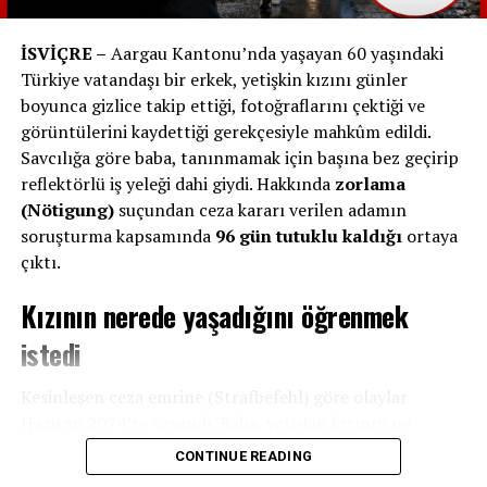
Çocukla birlikte kullanım kuralları koymak,
İSVİÇRE –
Aargau Kantonu’nda yaşayan 60 yaşındaki
Uygulama indirme ve sosyal medya kullanımı
Türkiye vatandaşı bir erkek, yetişkin kızını günler
üzerinde anlaşmak,
boyunca gizlice takip ettiği, fotoğraflarını çektiği ve
görüntülerini kaydettiği gerekçesiyle mahkûm edildi.
Ekran süresini sınırlamak ve birlikte alternatif
Savcılığa göre baba, tanınmamak için başına bez geçirip
aktiviteler geliştirmek.
reflektörlü iş yeleği dahi giydi. Hakkında
zorlama
Bazı aileler başlangıçta internet erişimi sınırlı veya
(Nötigung)
suçundan ceza kararı verilen adamın
sadece temel iletişim işlevi olan telefonlarla çocuklarını
soruşturma kapsamında
96 gün tutuklu kaldığı
ortaya
dijital dünyaya alıştırmayı tercih ediyor.
çıktı.
Kızının nerede yaşadığını öğrenmek
Tartışma Devam Ediyor
istedi
Telefonun çocuklara ne zaman verilmesi gerektiği, hem
ebeveynler hem de uzmanlar arasında tartışma konusu
Kesinleşen ceza emrine (Strafbefehl) göre olaylar
olmaya devam ediyor. Kimileri erken yaşta telefon sahibi
Haziran 2024’te yaşandı. Baba, yetişkin kızının ne
olmanın çocukları dijital bağımlılığa sürükleyebileceğini
yaptığını ve nerede yaşadığını öğrenmek amacıyla
17-19
CONTINUE READING
savunurken, kimileri de teknolojinin kaçınılmaz
Haziran tarihleri arasında
kızını birkaç gün boyunca