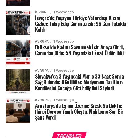
metre, çıkıştaki su debisi ise yalnızca saniyede 1,2
metreküp olarak kaydedildi. Su seviyesinin düşmesi
İSVIÇRE
1 Woche ago
nedeniyle göldeki tekne seferleri de durduruldu.
İsviçre’de Yaşayan Türkiye Vatandaşı Kızını
Gizlice Takip Edip Görüntüledi: 96 Gün Tutuklu
Kaldı
Lac des Brenets daha önce de uzun kuraklık
dönemlerinde benzer sorunlar yaşamış, özellikle 2022
AVRUPA
1 Woche ago
yazında su seviyesi ciddi şekilde gerilemişti.
Brüksel’de Kadını Savunmak İçin Araya Girdi,
Canından Oldu: 54 Yaşındaki Esnaf Öldürüldü
Ren Şelalesi’ndeki son durum ise İsviçre’de devam eden
yağış eksikliğinin nehir ve göller üzerindeki etkisini
AVRUPA
1 Woche ago
gözler önüne seriyor.
Slovakya’da 3 Yaşındaki Mario 33 Saat Sonra
Sağ Bulundu: Gönüllüler, Medyumun Tarifinin
Kaynak: BAFU / BRK News
Kendilerini Çocuğa Götürdüğünü Söyledi
AVRUPA
1 Woche ago
Avusturya’da Eşinin Üzerine Sıcak Su Döktü:
İkinci Derece Yanık Oluştu, Mahkeme Son Bir
Şans Verdi
TRENDLER