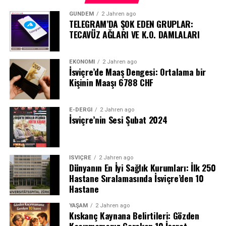
GÜNDEM
2 Jahren ago
TELEGRAM’DA ŞOK EDEN GRUPLAR:
TECAVÜZ AĞLARI VE K.O. DAMLALARI
EKONOMI
2 Jahren ago
İsviçre’de Maaş Dengesi: Ortalama bir
Kişinin Maaşı 6788 CHF
E-DERGI
2 Jahren ago
İsviçre’nin Sesi Şubat 2024
İSVIÇRE
2 Jahren ago
Dünyanın En İyi Sağlık Kurumları: İlk 250
Hastane Sıralamasında İsviçre’den 10
Hastane
YAŞAM
2 Jahren ago
Kıskanç Kaynana Belirtileri: Gözden
Kaçırmamanız Gereken 10 İşaret